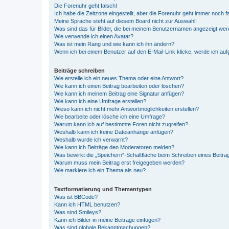
Die Forenuhr geht falsch!
Ich habe die Zeitzone eingestellt, aber die Forenuhr geht immer noch f
Meine Sprache steht auf diesem Board nicht zur Auswahl!
Was sind das für Bilder, die bei meinem Benutzernamen angezeigt we
Wie verwende ich einen Avatar?
Was ist mein Rang und wie kann ich ihn ändern?
Wenn ich bei einem Benutzer auf den E-Mail-Link klicke, werde ich au
Beiträge schreiben
Wie erstelle ich ein neues Thema oder eine Antwort?
Wie kann ich einen Beitrag bearbeiten oder löschen?
Wie kann ich meinem Beitrag eine Signatur anfügen?
Wie kann ich eine Umfrage erstellen?
Wieso kann ich nicht mehr Antwortmöglichkeiten erstellen?
Wie bearbeite oder lösche ich eine Umfrage?
Warum kann ich auf bestimmte Foren nicht zugreifen?
Weshalb kann ich keine Dateianhänge anfügen?
Weshalb wurde ich verwarnt?
Wie kann ich Beiträge den Moderatoren melden?
Was bewirkt die „Speichern“-Schaltfläche beim Schreiben eines Beitra
Warum muss mein Beitrag erst freigegeben werden?
Wie markiere ich ein Thema als neu?
Textformatierung und Thementypen
Was ist BBCode?
Kann ich HTML benutzen?
Was sind Smileys?
Kann ich Bilder in meine Beiträge einfügen?
Was sind globale Bekanntmachungen?