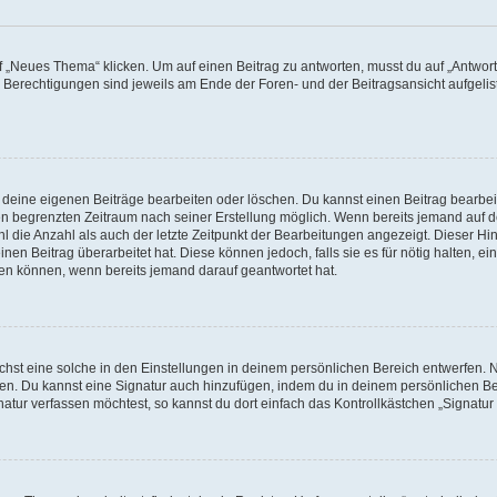
„Neues Thema“ klicken. Um auf einen Beitrag zu antworten, musst du auf „Antworte
e Berechtigungen sind jeweils am Ende der Foren- und der Beitragsansicht aufgeliste
r deine eigenen Beiträge bearbeiten oder löschen. Du kannst einen Beitrag bearbe
inen begrenzten Zeitraum nach seiner Erstellung möglich. Wenn bereits jemand auf de
 die Anzahl als auch der letzte Zeitpunkt der Bearbeitungen angezeigt. Dieser Hi
en Beitrag überarbeitet hat. Diese können jedoch, falls sie es für nötig halten, ei
hen können, wenn bereits jemand darauf geantwortet hat.
st eine solche in den Einstellungen in deinem persönlichen Bereich entwerfen. Na
eren. Du kannst eine Signatur auch hinzufügen, indem du in deinem persönlichen 
atur verfassen möchtest, so kannst du dort einfach das Kontrollkästchen „Signatu