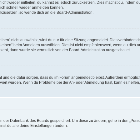
 nicht wieder mitteilen, du kannst es jedoch zurücksetzen. Dies machst du, indem 
 dich schnell wieder anmelden können.
ückzusetzen, so wende dich an die Board-Administration.
en“ nicht auswählst, wirst du nur für eine Sitzung angemeldet. Dies verhindert 
leiben“ beim Anmelden auswählen. Dies ist nicht empfehlenswert, wenn du dich an
 steht, dann wurde sie vermutlich von der Board-Administration ausgeschaltet.
 hat und die dafür sorgen, dass du im Forum angemeldet bleibst. Außerdem ermögli
tiviert wurden. Wenn du Probleme bei der An- oder Abmeldung hast, kann es helfen
n in der Datenbank des Boards gespeichert. Um diese zu ändern, gehe in den „Persö
nst du alle deine Einstellungen ändern.