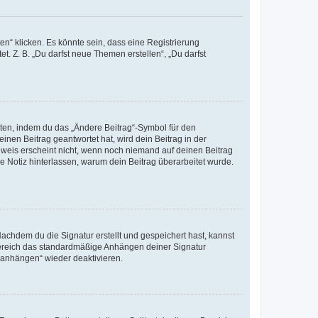
n“ klicken. Es könnte sein, dass eine Registrierung
t. Z. B. „Du darfst neue Themen erstellen“, „Du darfst
iten, indem du das „Ändere Beitrag“-Symbol für den
inen Beitrag geantwortet hat, wird dein Beitrag in der
nweis erscheint nicht, wenn noch niemand auf deinen Beitrag
ne Notiz hinterlassen, warum dein Beitrag überarbeitet wurde.
chdem du die Signatur erstellt und gespeichert hast, kannst
Bereich das standardmäßige Anhängen deiner Signatur
r anhängen“ wieder deaktivieren.