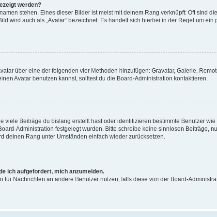
gezeigt werden?
amen stehen. Eines dieser Bilder ist meist mit deinem Rang verknüpft: Oft sind di
ld wird auch als „Avatar“ bezeichnet. Es handelt sich hierbei in der Regel um ein
 Avatar über eine der folgenden vier Methoden hinzufügen: Gravatar, Galerie, Rem
en Avatar benutzen kannst, solltest du die Board-Administration kontaktieren.
viele Beiträge du bislang erstellt hast oder identifizieren bestimmte Benutzer w
 Board-Administration festgelegt wurden. Bitte schreibe keine sinnlosen Beiträge
wird deinen Rang unter Umständen einfach wieder zurücksetzen.
rde ich aufgefordert, mich anzumelden.
ion für Nachrichten an andere Benutzer nutzen, falls diese von der Board-Administ