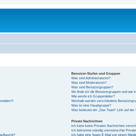
Benutzer-Stufen und Gruppen
Was sind Administratoren?
Was sind Moderatoren?
Was sind Benutzergruppen?
Wo finde ich die Benutzergruppen und wie tr
Wie werde ich Gruppenleiter?
anmelden?!
Weshalb werden verschiedene Benutzergrupp
Was ist eine Hauptgruppe?
Was bedeutet der „Das Team“-Link auf der S
Private Nachrichten
Ich kann keine Privaten Nachrichten versch
Ich bekomme ständig unerwünschte Private
auftaucht?
Ich habe eine Spam-E-Mail von einem Mitgli