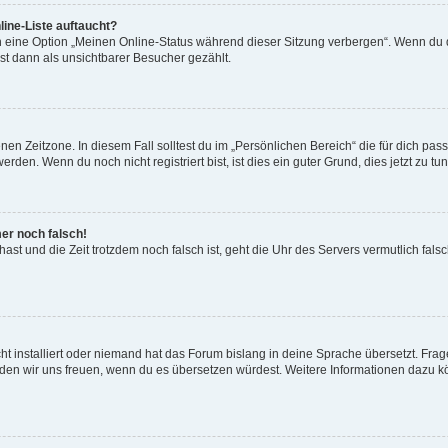
ine-Liste auftaucht?
n eine Option „Meinen Online-Status während dieser Sitzung verbergen“. Wenn du d
st dann als unsichtbarer Besucher gezählt.
en Zeitzone. In diesem Fall solltest du im „Persönlichen Bereich“ die für dich passe
den. Wenn du noch nicht registriert bist, ist dies ein guter Grund, dies jetzt zu tun
mer noch falsch!
t hast und die Zeit trotzdem noch falsch ist, geht die Uhr des Servers vermutlich fal
t installiert oder niemand hat das Forum bislang in deine Sprache übersetzt. Frag
, würden wir uns freuen, wenn du es übersetzen würdest. Weitere Informationen dazu