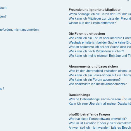
alsch!
Freunde und ignorierte Mitglieder
Wozu benötige ich die Listen der Freunde un
rden?
Wie kann ich Mitglieder zur Liste der Freund
wieder aus den Listen entfernen?
fgefordert, mich anzumelden.
Die Foren durchsuchen
Wie kann ich ein Forum oder mehrere For
Weshalb erhalte ich bei der Suche keine Er
Warum bekomme ich bei der Suche eine lee
Wie kann ich nach Mitgliedern suchen?
Wie kann ich meine eigenen Beiträge und T
Abonnements und Lesezeichen
Was ist der Unterschied zwischen einem L
Wie kann ich ein Lesezeichen auf ein Them
Wie kann ich ein Forum abonnieren?
Wie deaktiviere ich meine Abonnements?
gs?
Dateianhänge
Welche Dateianhänge sind in diesem Forum
Kann ich eine Übersicht all meiner Dateian
phpBB betreffende Fragen
Wer hat diese Forensoftware entwickelt?
Warum ist Funktion x oder y nicht enthalten
An wen soll ich mich wenden, falls es Besc