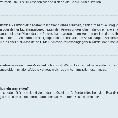
 wurden. Um Hilfe zu erhalten, wende dich an die Board-Administration.
 richtige Passwort eingegeben hast. Wenn diese stimmen, dann gibt es zwei Mögl
tern oder deiner Erziehungsberechtigten den Anweisungen folgen, die du erhalten ha
u angemeldeten Mitglieder erst freigeschaltet werden – entweder musst du dies selbs
. Wenn du eine E-Mail erhalten hast, folge den dort enthaltenen Anweisungen. Ansons
 dir sicher bist, dass deine E-Mail-Adresse korrekt eingegeben wurde, dann kontak
Benutzername und dein Passwort richtig sind. Wenn dies der Fall ist, wende dich a
ionsproblem mit der Website vorliegt, welches ein Administrator lösen muss.
icht mehr anmelden?!
erschieden Gründen deaktiviert oder gelöscht hat. Außerdem löschen viele Boards r
triere dich einfach erneut und nimm aktiv an den Diskussionen teil!