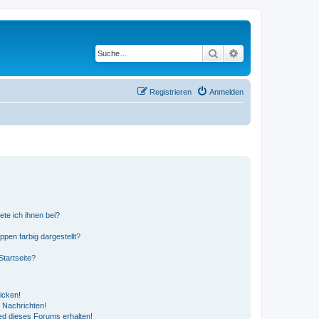
Suche
Erweiterte Suche
Registrieren
Anmelden
ete ich ihnen bei?
en farbig dargestellt?
tartseite?
icken!
 Nachrichten!
ed dieses Forums erhalten!