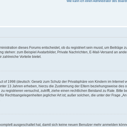
Wie kann ich einen Administrator des Board
istration dieses Forums entscheidet, ob du registriert sein musst, um Beiträge zu s
ung stehen: zum Beispiel Avatarbilder, Private Nachrichten, E-Mail-Versand an ander
 zahlreiche Vorteile bietet.
t of 1998 (deutsch: Gesetz zum Schutz der Privatsphäre von Kindern im Internet vo
unter 13 Jahren erheben, hierzu die Zustimmung der Eltern beziehungsweise des o
h zu registrieren versuchst, zutrifft, ziehe einen rechtlichen Beistand zu Rate. Bit
für Rechtsangelegenheiten jeglicher Art ist; außer solchen, die unter der Frage „
.
g komplett ausgeschaltet hat, damit sich keine neuen Benutzer mehr anmelden könn