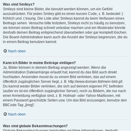
Was sind Smileys?
Smileys sind kleine Bilder, die benutzt werden können, um ein Gefühl
auszudrücken. Für jeden Smiley gibt es einen kurzen Code, z. B. bedeutet :)
fröhlich und :( traurig. Die Liste aller Smileys kannst du beim Verfassen eines
Beitrags sehen. Versuche bitte trotzdem, Smileys nicht zu häufig zu benutzen,
sie können einen Beitrag schnell unlesbar machen und ein Moderator könnte
deshalb deinen Beitrag entsprechend überarbeiten oder gar komplett löschen.
Die Board-Administration kann auch die Anzahl der Smileys begrenzen, die du
in einem Beitrag benutzen kannst.
Nach oben
Kann ich Bilder in meine Beiträge einfügen?
Ja, Bilder können in deinem Beitrag angezeigt werden. Wenn die
Administration Dateianhänge erlaubt hat, kannst du das Bild auch direkt
hochladen. Ansonsten musst du zu einem Bild verlinken, das auf einem
öffentlich zugänglichen Server liegt, z. B. http://www.domain.tld/mein-bild.gif.
Du kannst weder Bilder verlinken, die sich auf deinem eigenen PC befinden
(außer es ist ein öffentlich zugänglicher Server), noch zu Bildern, die nur nach
einer Anmeldung verfügbar sind, z. B. Hotmail- oder Yahoo-Mailboxen, mit
einem Passwort geschützte Seiten usw. Um das Bild anzuzeigen, benutze den
BBCode-Tag „[img]“.
Nach oben
Was sind globale Bekanntmachungen?
Globale Bekanntmachungen beinhalten wichtige Informationen, deshalb