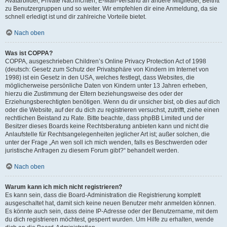
Avatarbilder, Private Nachrichten, E-Mail-Versand an andere Mitglieder, Beitritt
zu Benutzergruppen und so weiter. Wir empfehlen dir eine Anmeldung, da sie
schnell erledigt ist und dir zahlreiche Vorteile bietet.
Nach oben
Was ist COPPA?
COPPA, ausgeschrieben Children’s Online Privacy Protection Act of 1998
(deutsch: Gesetz zum Schutz der Privatsphäre von Kindern im Internet von
1998) ist ein Gesetz in den USA, welches festlegt, dass Websites, die
möglicherweise persönliche Daten von Kindern unter 13 Jahren erheben,
hierzu die Zustimmung der Eltern beziehungsweise des oder der
Erziehungsberechtigten benötigen. Wenn du dir unsicher bist, ob dies auf dich
oder die Website, auf der du dich zu registrieren versuchst, zutrifft, ziehe einen
rechtlichen Beistand zu Rate. Bitte beachte, dass phpBB Limited und der
Besitzer dieses Boards keine Rechtsberatung anbieten kann und nicht die
Anlaufstelle für Rechtsangelegenheiten jeglicher Art ist; außer solchen, die
unter der Frage „An wen soll ich mich wenden, falls es Beschwerden oder
juristische Anfragen zu diesem Forum gibt?“ behandelt werden.
Nach oben
Warum kann ich mich nicht registrieren?
Es kann sein, dass die Board-Administration die Registrierung komplett
ausgeschaltet hat, damit sich keine neuen Benutzer mehr anmelden können.
Es könnte auch sein, dass deine IP-Adresse oder der Benutzername, mit dem
du dich registrieren möchtest, gesperrt wurden. Um Hilfe zu erhalten, wende