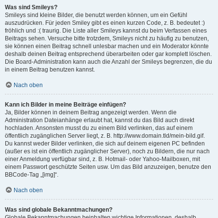
Was sind Smileys?
Smileys sind kleine Bilder, die benutzt werden können, um ein Gefühl
auszudrücken. Für jeden Smiley gibt es einen kurzen Code, z. B. bedeutet :)
fröhlich und :( traurig. Die Liste aller Smileys kannst du beim Verfassen eines
Beitrags sehen. Versuche bitte trotzdem, Smileys nicht zu häufig zu benutzen,
sie können einen Beitrag schnell unlesbar machen und ein Moderator könnte
deshalb deinen Beitrag entsprechend überarbeiten oder gar komplett löschen.
Die Board-Administration kann auch die Anzahl der Smileys begrenzen, die du
in einem Beitrag benutzen kannst.
Nach oben
Kann ich Bilder in meine Beiträge einfügen?
Ja, Bilder können in deinem Beitrag angezeigt werden. Wenn die
Administration Dateianhänge erlaubt hat, kannst du das Bild auch direkt
hochladen. Ansonsten musst du zu einem Bild verlinken, das auf einem
öffentlich zugänglichen Server liegt, z. B. http://www.domain.tld/mein-bild.gif.
Du kannst weder Bilder verlinken, die sich auf deinem eigenen PC befinden
(außer es ist ein öffentlich zugänglicher Server), noch zu Bildern, die nur nach
einer Anmeldung verfügbar sind, z. B. Hotmail- oder Yahoo-Mailboxen, mit
einem Passwort geschützte Seiten usw. Um das Bild anzuzeigen, benutze den
BBCode-Tag „[img]“.
Nach oben
Was sind globale Bekanntmachungen?
Globale Bekanntmachungen beinhalten wichtige Informationen, deshalb