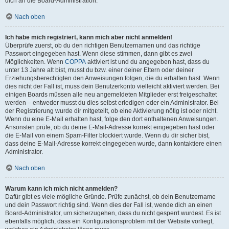
dich an die Board-Administration.
Nach oben
Ich habe mich registriert, kann mich aber nicht anmelden!
Überprüfe zuerst, ob du den richtigen Benutzernamen und das richtige
Passwort eingegeben hast. Wenn diese stimmen, dann gibt es zwei
Möglichkeiten. Wenn
COPPA
aktiviert ist und du angegeben hast, dass du
unter 13 Jahre alt bist, musst du bzw. einer deiner Eltern oder deiner
Erziehungsberechtigten den Anweisungen folgen, die du erhalten hast. Wenn
dies nicht der Fall ist, muss dein Benutzerkonto vielleicht aktiviert werden. Bei
einigen Boards müssen alle neu angemeldeten Mitglieder erst freigeschaltet
werden – entweder musst du dies selbst erledigen oder ein Administrator. Bei
der Registrierung wurde dir mitgeteilt, ob eine Aktivierung nötig ist oder nicht.
Wenn du eine E-Mail erhalten hast, folge den dort enthaltenen Anweisungen.
Ansonsten prüfe, ob du deine E-Mail-Adresse korrekt eingegeben hast oder
die E-Mail von einem Spam-Filter blockiert wurde. Wenn du dir sicher bist,
dass deine E-Mail-Adresse korrekt eingegeben wurde, dann kontaktiere einen
Administrator.
Nach oben
Warum kann ich mich nicht anmelden?
Dafür gibt es viele mögliche Gründe. Prüfe zunächst, ob dein Benutzername
und dein Passwort richtig sind. Wenn dies der Fall ist, wende dich an einen
Board-Administrator, um sicherzugehen, dass du nicht gesperrt wurdest. Es ist
ebenfalls möglich, dass ein Konfigurationsproblem mit der Website vorliegt,