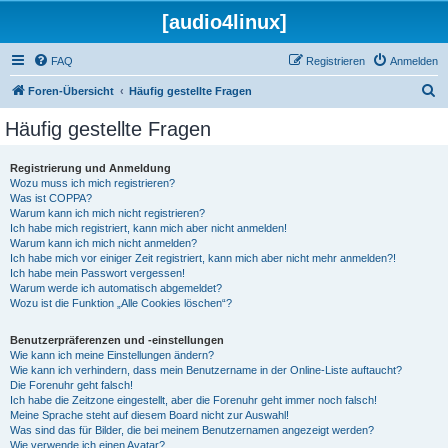
[audio4linux]
FAQ
Registrieren
Anmelden
S
Foren-Übersicht
Häufig gestellte Fragen
u
Häufig gestellte Fragen
c
h
Registrierung und Anmeldung
Wozu muss ich mich registrieren?
e
Was ist COPPA?
Warum kann ich mich nicht registrieren?
Ich habe mich registriert, kann mich aber nicht anmelden!
Warum kann ich mich nicht anmelden?
Ich habe mich vor einiger Zeit registriert, kann mich aber nicht mehr anmelden?!
Ich habe mein Passwort vergessen!
Warum werde ich automatisch abgemeldet?
Wozu ist die Funktion „Alle Cookies löschen“?
Benutzerpräferenzen und -einstellungen
Wie kann ich meine Einstellungen ändern?
Wie kann ich verhindern, dass mein Benutzername in der Online-Liste auftaucht?
Die Forenuhr geht falsch!
Ich habe die Zeitzone eingestellt, aber die Forenuhr geht immer noch falsch!
Meine Sprache steht auf diesem Board nicht zur Auswahl!
Was sind das für Bilder, die bei meinem Benutzernamen angezeigt werden?
Wie verwende ich einen Avatar?