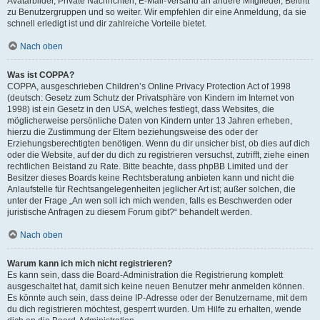
Avatarbilder, Private Nachrichten, E-Mail-Versand an andere Mitglieder, Beitritt
zu Benutzergruppen und so weiter. Wir empfehlen dir eine Anmeldung, da sie
schnell erledigt ist und dir zahlreiche Vorteile bietet.
Nach oben
Was ist COPPA?
COPPA, ausgeschrieben Children’s Online Privacy Protection Act of 1998
(deutsch: Gesetz zum Schutz der Privatsphäre von Kindern im Internet von
1998) ist ein Gesetz in den USA, welches festlegt, dass Websites, die
möglicherweise persönliche Daten von Kindern unter 13 Jahren erheben,
hierzu die Zustimmung der Eltern beziehungsweise des oder der
Erziehungsberechtigten benötigen. Wenn du dir unsicher bist, ob dies auf dich
oder die Website, auf der du dich zu registrieren versuchst, zutrifft, ziehe einen
rechtlichen Beistand zu Rate. Bitte beachte, dass phpBB Limited und der
Besitzer dieses Boards keine Rechtsberatung anbieten kann und nicht die
Anlaufstelle für Rechtsangelegenheiten jeglicher Art ist; außer solchen, die
unter der Frage „An wen soll ich mich wenden, falls es Beschwerden oder
juristische Anfragen zu diesem Forum gibt?“ behandelt werden.
Nach oben
Warum kann ich mich nicht registrieren?
Es kann sein, dass die Board-Administration die Registrierung komplett
ausgeschaltet hat, damit sich keine neuen Benutzer mehr anmelden können.
Es könnte auch sein, dass deine IP-Adresse oder der Benutzername, mit dem
du dich registrieren möchtest, gesperrt wurden. Um Hilfe zu erhalten, wende