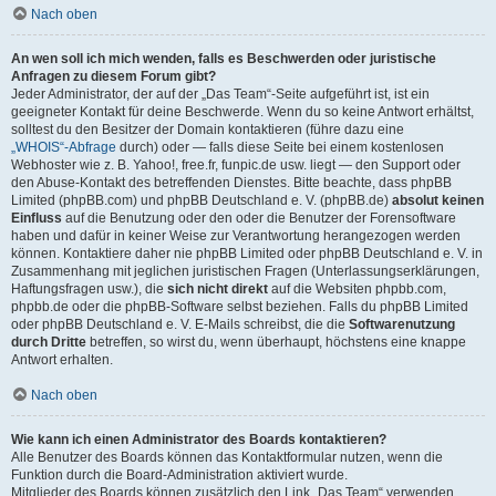
Nach oben
An wen soll ich mich wenden, falls es Beschwerden oder juristische
Anfragen zu diesem Forum gibt?
Jeder Administrator, der auf der „Das Team“-Seite aufgeführt ist, ist ein
geeigneter Kontakt für deine Beschwerde. Wenn du so keine Antwort erhältst,
solltest du den Besitzer der Domain kontaktieren (führe dazu eine
„WHOIS“-Abfrage
durch) oder — falls diese Seite bei einem kostenlosen
Webhoster wie z. B. Yahoo!, free.fr, funpic.de usw. liegt — den Support oder
den Abuse-Kontakt des betreffenden Dienstes. Bitte beachte, dass phpBB
Limited (phpBB.com) und phpBB Deutschland e. V. (phpBB.de)
absolut keinen
Einfluss
auf die Benutzung oder den oder die Benutzer der Forensoftware
haben und dafür in keiner Weise zur Verantwortung herangezogen werden
können. Kontaktiere daher nie phpBB Limited oder phpBB Deutschland e. V. in
Zusammenhang mit jeglichen juristischen Fragen (Unterlassungserklärungen,
Haftungsfragen usw.), die
sich nicht direkt
auf die Websiten phpbb.com,
phpbb.de oder die phpBB-Software selbst beziehen. Falls du phpBB Limited
oder phpBB Deutschland e. V. E-Mails schreibst, die die
Softwarenutzung
durch Dritte
betreffen, so wirst du, wenn überhaupt, höchstens eine knappe
Antwort erhalten.
Nach oben
Wie kann ich einen Administrator des Boards kontaktieren?
Alle Benutzer des Boards können das Kontaktformular nutzen, wenn die
Funktion durch die Board-Administration aktiviert wurde.
Mitglieder des Boards können zusätzlich den Link „Das Team“ verwenden.