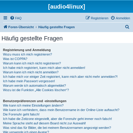
[audio4linux]
FAQ
Registrieren
Anmelden
S
Foren-Übersicht
Häufig gestellte Fragen
u
Häufig gestellte Fragen
c
h
Registrierung und Anmeldung
Wozu muss ich mich registrieren?
e
Was ist COPPA?
Warum kann ich mich nicht registrieren?
Ich habe mich registriert, kann mich aber nicht anmelden!
Warum kann ich mich nicht anmelden?
Ich habe mich vor einiger Zeit registriert, kann mich aber nicht mehr anmelden?!
Ich habe mein Passwort vergessen!
Warum werde ich automatisch abgemeldet?
Wozu ist die Funktion „Alle Cookies löschen“?
Benutzerpräferenzen und -einstellungen
Wie kann ich meine Einstellungen ändern?
Wie kann ich verhindern, dass mein Benutzername in der Online-Liste auftaucht?
Die Forenuhr geht falsch!
Ich habe die Zeitzone eingestellt, aber die Forenuhr geht immer noch falsch!
Meine Sprache steht auf diesem Board nicht zur Auswahl!
Was sind das für Bilder, die bei meinem Benutzernamen angezeigt werden?
Wie verwende ich einen Avatar?