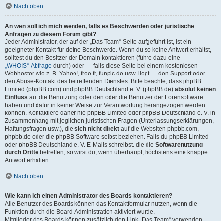
Nach oben
An wen soll ich mich wenden, falls es Beschwerden oder juristische
Anfragen zu diesem Forum gibt?
Jeder Administrator, der auf der „Das Team“-Seite aufgeführt ist, ist ein
geeigneter Kontakt für deine Beschwerde. Wenn du so keine Antwort erhältst,
solltest du den Besitzer der Domain kontaktieren (führe dazu eine
„WHOIS“-Abfrage
durch) oder — falls diese Seite bei einem kostenlosen
Webhoster wie z. B. Yahoo!, free.fr, funpic.de usw. liegt — den Support oder
den Abuse-Kontakt des betreffenden Dienstes. Bitte beachte, dass phpBB
Limited (phpBB.com) und phpBB Deutschland e. V. (phpBB.de)
absolut keinen
Einfluss
auf die Benutzung oder den oder die Benutzer der Forensoftware
haben und dafür in keiner Weise zur Verantwortung herangezogen werden
können. Kontaktiere daher nie phpBB Limited oder phpBB Deutschland e. V. in
Zusammenhang mit jeglichen juristischen Fragen (Unterlassungserklärungen,
Haftungsfragen usw.), die
sich nicht direkt
auf die Websiten phpbb.com,
phpbb.de oder die phpBB-Software selbst beziehen. Falls du phpBB Limited
oder phpBB Deutschland e. V. E-Mails schreibst, die die
Softwarenutzung
durch Dritte
betreffen, so wirst du, wenn überhaupt, höchstens eine knappe
Antwort erhalten.
Nach oben
Wie kann ich einen Administrator des Boards kontaktieren?
Alle Benutzer des Boards können das Kontaktformular nutzen, wenn die
Funktion durch die Board-Administration aktiviert wurde.
Mitglieder des Boards können zusätzlich den Link „Das Team“ verwenden.