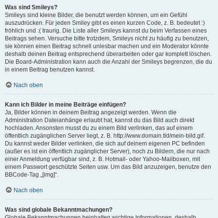
Was sind Smileys?
Smileys sind kleine Bilder, die benutzt werden können, um ein Gefühl
auszudrücken. Für jeden Smiley gibt es einen kurzen Code, z. B. bedeutet :)
fröhlich und :( traurig. Die Liste aller Smileys kannst du beim Verfassen eines
Beitrags sehen. Versuche bitte trotzdem, Smileys nicht zu häufig zu benutzen,
sie können einen Beitrag schnell unlesbar machen und ein Moderator könnte
deshalb deinen Beitrag entsprechend überarbeiten oder gar komplett löschen.
Die Board-Administration kann auch die Anzahl der Smileys begrenzen, die du
in einem Beitrag benutzen kannst.
Nach oben
Kann ich Bilder in meine Beiträge einfügen?
Ja, Bilder können in deinem Beitrag angezeigt werden. Wenn die
Administration Dateianhänge erlaubt hat, kannst du das Bild auch direkt
hochladen. Ansonsten musst du zu einem Bild verlinken, das auf einem
öffentlich zugänglichen Server liegt, z. B. http://www.domain.tld/mein-bild.gif.
Du kannst weder Bilder verlinken, die sich auf deinem eigenen PC befinden
(außer es ist ein öffentlich zugänglicher Server), noch zu Bildern, die nur nach
einer Anmeldung verfügbar sind, z. B. Hotmail- oder Yahoo-Mailboxen, mit
einem Passwort geschützte Seiten usw. Um das Bild anzuzeigen, benutze den
BBCode-Tag „[img]“.
Nach oben
Was sind globale Bekanntmachungen?
Globale Bekanntmachungen beinhalten wichtige Informationen, deshalb