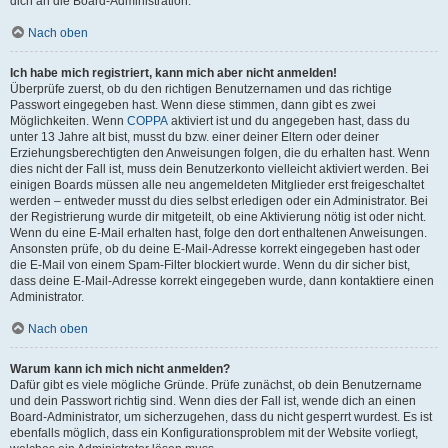
dich an die Board-Administration.
Nach oben
Ich habe mich registriert, kann mich aber nicht anmelden!
Überprüfe zuerst, ob du den richtigen Benutzernamen und das richtige
Passwort eingegeben hast. Wenn diese stimmen, dann gibt es zwei
Möglichkeiten. Wenn
COPPA
aktiviert ist und du angegeben hast, dass du
unter 13 Jahre alt bist, musst du bzw. einer deiner Eltern oder deiner
Erziehungsberechtigten den Anweisungen folgen, die du erhalten hast. Wenn
dies nicht der Fall ist, muss dein Benutzerkonto vielleicht aktiviert werden. Bei
einigen Boards müssen alle neu angemeldeten Mitglieder erst freigeschaltet
werden – entweder musst du dies selbst erledigen oder ein Administrator. Bei
der Registrierung wurde dir mitgeteilt, ob eine Aktivierung nötig ist oder nicht.
Wenn du eine E-Mail erhalten hast, folge den dort enthaltenen Anweisungen.
Ansonsten prüfe, ob du deine E-Mail-Adresse korrekt eingegeben hast oder
die E-Mail von einem Spam-Filter blockiert wurde. Wenn du dir sicher bist,
dass deine E-Mail-Adresse korrekt eingegeben wurde, dann kontaktiere einen
Administrator.
Nach oben
Warum kann ich mich nicht anmelden?
Dafür gibt es viele mögliche Gründe. Prüfe zunächst, ob dein Benutzername
und dein Passwort richtig sind. Wenn dies der Fall ist, wende dich an einen
Board-Administrator, um sicherzugehen, dass du nicht gesperrt wurdest. Es ist
ebenfalls möglich, dass ein Konfigurationsproblem mit der Website vorliegt,