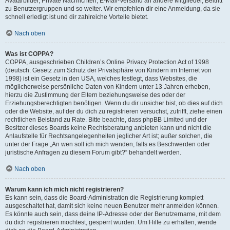
Avatarbilder, Private Nachrichten, E-Mail-Versand an andere Mitglieder, Beitritt
zu Benutzergruppen und so weiter. Wir empfehlen dir eine Anmeldung, da sie
schnell erledigt ist und dir zahlreiche Vorteile bietet.
Nach oben
Was ist COPPA?
COPPA, ausgeschrieben Children’s Online Privacy Protection Act of 1998
(deutsch: Gesetz zum Schutz der Privatsphäre von Kindern im Internet von
1998) ist ein Gesetz in den USA, welches festlegt, dass Websites, die
möglicherweise persönliche Daten von Kindern unter 13 Jahren erheben,
hierzu die Zustimmung der Eltern beziehungsweise des oder der
Erziehungsberechtigten benötigen. Wenn du dir unsicher bist, ob dies auf dich
oder die Website, auf der du dich zu registrieren versuchst, zutrifft, ziehe einen
rechtlichen Beistand zu Rate. Bitte beachte, dass phpBB Limited und der
Besitzer dieses Boards keine Rechtsberatung anbieten kann und nicht die
Anlaufstelle für Rechtsangelegenheiten jeglicher Art ist; außer solchen, die
unter der Frage „An wen soll ich mich wenden, falls es Beschwerden oder
juristische Anfragen zu diesem Forum gibt?“ behandelt werden.
Nach oben
Warum kann ich mich nicht registrieren?
Es kann sein, dass die Board-Administration die Registrierung komplett
ausgeschaltet hat, damit sich keine neuen Benutzer mehr anmelden können.
Es könnte auch sein, dass deine IP-Adresse oder der Benutzername, mit dem
du dich registrieren möchtest, gesperrt wurden. Um Hilfe zu erhalten, wende