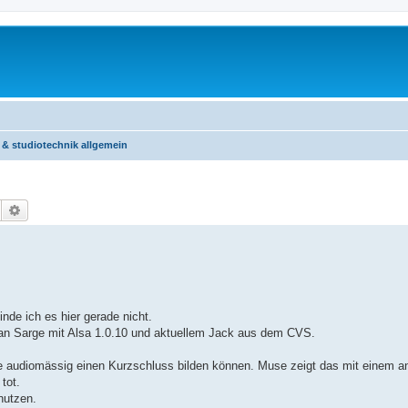
 & studiotechnik allgemein
Suche
Erweiterte Suche
finde ich es hier gerade nicht.
ian Sarge mit Alsa 1.0.10 und aktuellem Jack aus dem CVS.
die audiomässig einen Kurzschluss bilden können. Muse zeigt das mit einem a
tot.
nutzen.