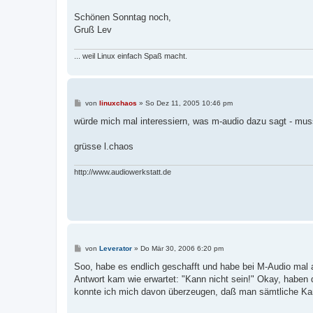
Schönen Sonntag noch,
Gruß Lev
... weil Linux einfach Spaß macht.
B
von
linuxchaos
»
So Dez 11, 2005 10:46 pm
e
i
würde mich mal interessiern, was m-audio dazu sagt - muss
t
r
a
grüsse l.chaos
g
http://www.audiowerkstatt.de
B
von
Leverator
»
Do Mär 30, 2006 6:20 pm
e
i
Soo, habe es endlich geschafft und habe bei M-Audio mal
t
Antwort kam wie erwartet: "Kann nicht sein!" Okay, haben 
r
a
konnte ich mich davon überzeugen, daß man sämtliche Kanä
g