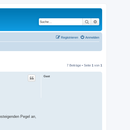
Suche
Erweiterte Suche
Registrieren
Anmelden
7 Beiträge • Seite
1
von
1
Gast
nsteigenden Pegel an,