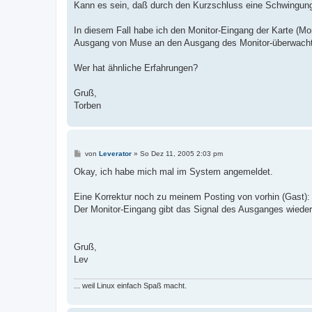
Kann es sein, daß durch den Kurzschluss eine Schwingung e
In diesem Fall habe ich den Monitor-Eingang der Karte (M
Ausgang von Muse an den Ausgang des Monitor-überwacht
Wer hat ähnliche Erfahrungen?
Gruß,
Torben
B
von
Leverator
»
So Dez 11, 2005 2:03 pm
e
i
Okay, ich habe mich mal im System angemeldet.
t
r
a
Eine Korrektur noch zu meinem Posting von vorhin (Gast):
g
Der Monitor-Eingang gibt das Signal des Ausganges wieder
Gruß,
Lev
... weil Linux einfach Spaß macht.