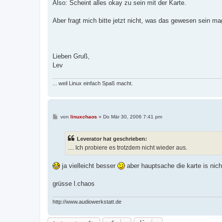
Also: Scheint alles okay zu sein mit der Karte.
Aber fragt mich bitte jetzt nicht, was das gewesen sein ma
Lieben Gruß,
Lev
... weil Linux einfach Spaß macht.
B
von
linuxchaos
»
Do Mär 30, 2006 7:41 pm
e
i
t
Leverator hat geschrieben:
r
a
.... Ich probiere es trotzdem nicht wieder aus.
g
ja vielleicht besser
aber hauptsache die karte is nich
grüsse l.chaos
http://www.audiowerkstatt.de