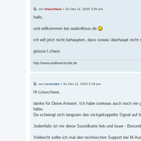
B
von
linuxchaos
»
So Dez 11, 2005 3:00 pm
e
i
hallo,
t
r
a
und willkommen bei audio4linux.de
g
ich will jetzt nicht behaupten, dass sowas überhaupt nicht 
grüsse l.chaos
http://www.audiowerkstatt.de
B
von
Leverator
»
So Dez 11, 2005 5:19 pm
e
i
Hi Linuxchaos,
t
r
a
danke für Deine Antwort. Ich habe soetwas auch noch nie 
g
hätte.
Da schwingt sich langsam das rückgekoppelte Signal auf bis
Jedenfalls ist mir diese Soundkarte lieb und teuer - Besond
Vielleicht sollte ich mal den technischen Support bei M-Au