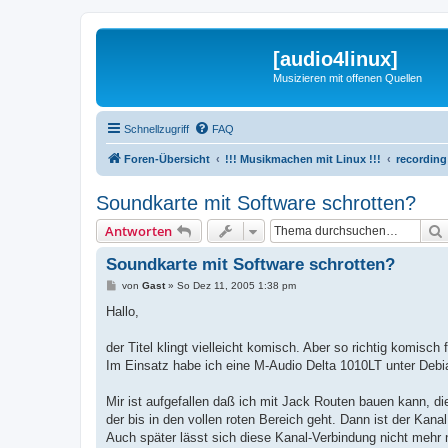
[audio4linux]
Musizieren mit offenen Quellen
Schnellzugriff
FAQ
Foren-Übersicht
!!! Musikmachen mit Linux !!!
recording
Soundkarte mit Software schrotten?
Antworten
Soundkarte mit Software schrotten?
B
von
Gast
»
So Dez 11, 2005 1:38 pm
e
i
Hallo,
t
r
a
der Titel klingt vielleicht komisch. Aber so richtig komisch 
g
Im Einsatz habe ich eine M-Audio Delta 1010LT unter Deb
Mir ist aufgefallen daß ich mit Jack Routen bauen kann, 
der bis in den vollen roten Bereich geht. Dann ist der Kanal 
Auch später lässt sich diese Kanal-Verbindung nicht mehr 