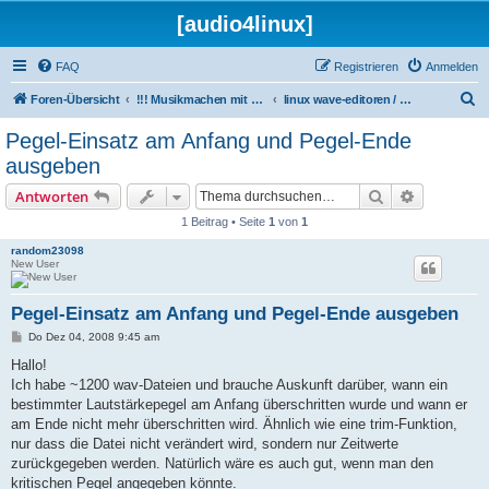
[audio4linux]
FAQ
Registrieren
Anmelden
S
Foren-Übersicht
!!! Musikmachen mit Linux !!!
linux wave-editoren / sample-editoren
u
Pegel-Einsatz am Anfang und Pegel-Ende
c
ausgeben
h
Suche
Erweiterte
Antworten
e
1 Beitrag • Seite
1
von
1
random23098
New User
Pegel-Einsatz am Anfang und Pegel-Ende ausgeben
B
Do Dez 04, 2008 9:45 am
e
i
Hallo!
t
Ich habe ~1200 wav-Dateien und brauche Auskunft darüber, wann ein
r
a
bestimmter Lautstärkepegel am Anfang überschritten wurde und wann er
g
am Ende nicht mehr überschritten wird. Ähnlich wie eine trim-Funktion,
nur dass die Datei nicht verändert wird, sondern nur Zeitwerte
zurückgegeben werden. Natürlich wäre es auch gut, wenn man den
kritischen Pegel angegeben könnte.