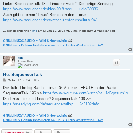
Links: SequencerTalk 13 – Linux für Audio? Die fertige Sendung -
https://www.sequencer.de/blog/20-8-sequ ... udio/39936
Auch gibt es einen "Linux" Bereich in dem Forum:
https://www.sequencer.de/synthesizer/forums/linux.94/
.
Zuletzt geändert von
khz
am Mi Jan 17, 2024 9:30 am, insgesamt 2-mal geändert.
GNU/LINUX@AUDIO ~ /Wiki $ Howto.Info
&&
GNU/Linux Debian Installieren >> Linux Audio Workstation LAW
khz
Power User
Re: SequencerTalk
B
Mi Jan 17, 2024 9:18 am
e
i
Der Talk: The big Battle - Linux für Musiker - HEUTE in der Praxis -
t
SequencerTalk 196 >>
https://www.youtube.com/watch?v=I1d6qVzum1o
r
a
Die Links: Linux ist besser? SequencerTalk 196 >>
g
https://steadyhq.com/de/sequencertalk/p ... 2d3102defc
GNU/LINUX@AUDIO ~ /Wiki $ Howto.Info
&&
GNU/Linux Debian Installieren >> Linux Audio Workstation LAW