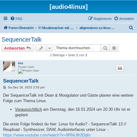
[audio4linux]
FAQ
Registrieren
Anmelden
S
Foren-Übersicht
!!! Musikmachen mit Linux !!!
allgemeines zu linux und musikmachen
u
SequencerTalk
c
Suche
Erweiterte
Antworten
h
2 Beiträge • Seite
1
von
1
e
khz
Power User
SequencerTalk
B
Sa Dez 16, 2023 2:53 pm
e
i
Der SequencerTalk mit Dean & Moogulator und Gäste planen eine weitere
t
Folge zum Thema Linux.
r
a
Voraussichtlich
am Dienstag, den 16.01.2024 um 20.30 Uhr ist er
g
geplant.
Die erste Folge findest du hier: Linux für Audio? - SequencerTalk 13 //
Reupload - Synthesizer, DAW, Audiointerfaces unter Linux -
https://www.youtube.com/watch?v=8RNc9h3Dgfo