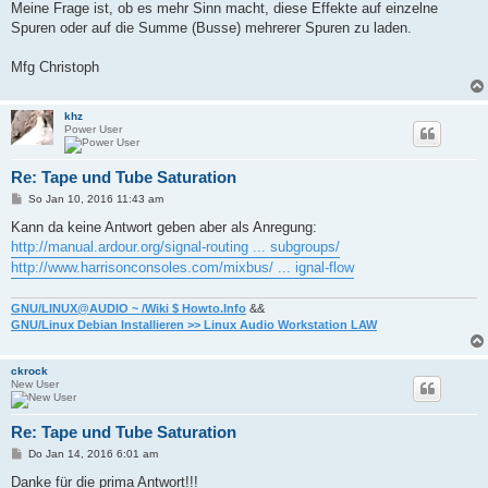
Meine Frage ist, ob es mehr Sinn macht, diese Effekte auf einzelne
Spuren oder auf die Summe (Busse) mehrerer Spuren zu laden.
Mfg Christoph
khz
Power User
Re: Tape und Tube Saturation
B
So Jan 10, 2016 11:43 am
e
i
Kann da keine Antwort geben aber als Anregung:
t
http://manual.ardour.org/signal-routing ... subgroups/
r
a
http://www.harrisonconsoles.com/mixbus/ ... ignal-flow
g
GNU/LINUX@AUDIO ~ /Wiki $ Howto.Info
&&
GNU/Linux Debian Installieren >> Linux Audio Workstation LAW
ckrock
New User
Re: Tape und Tube Saturation
B
Do Jan 14, 2016 6:01 am
e
i
Danke für die prima Antwort!!!