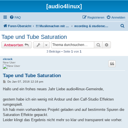
[audio4linux]
FAQ
Registrieren
Anmelden
S
Foren-Übersicht
!!! Musikmachen mit Linux !!!
recording & studiotechnik allgemein
u
Tape und Tube Saturation
c
Suche
Erweiterte
Antworten
h
3 Beiträge • Seite
1
von
1
e
ckrock
New User
Tape und Tube Saturation
B
Do Jan 07, 2016 12:16 pm
e
i
Hallo und ein frohes neues Jahr Liebe audio4linux-Gemeinde,
t
r
a
gestern habe ich ein wenig mit Ardour und den Calf-Studio Effekten
g
rumgespielt.
Ich hab mein vorhandenes Projekt geladen und auf bestimmte Spuren die
Saturation Effekte gepackt.
Leider klingt das Ergebnis nicht mehr so klar und transparent wie vorher.