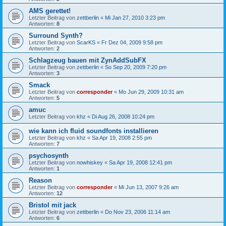
AMS gerettet!
Letzter Beitrag von
zettberlin
«
Mi Jan 27, 2010 3:23 pm
Antworten:
8
Surround Synth?
Letzter Beitrag von
ScarKS
«
Fr Dez 04, 2009 9:58 pm
Antworten:
2
Schlagzeug bauen mit ZynAddSubFX
Letzter Beitrag von
zettberlin
«
So Sep 20, 2009 7:20 pm
Antworten:
3
Smack
Letzter Beitrag von
corresponder
«
Mo Jun 29, 2009 10:31 am
Antworten:
5
amuc
Letzter Beitrag von
khz
«
Di Aug 26, 2008 10:24 pm
wie kann ich fluid soundfonts installieren
Letzter Beitrag von
khz
«
Sa Apr 19, 2008 2:55 pm
Antworten:
7
psychosynth
Letzter Beitrag von
nowhiskey
«
Sa Apr 19, 2008 12:41 pm
Antworten:
1
Reason
Letzter Beitrag von
corresponder
«
Mi Jun 13, 2007 9:26 am
Antworten:
12
Bristol mit jack
Letzter Beitrag von
zettberlin
«
Do Nov 23, 2006 11:14 am
Antworten:
6