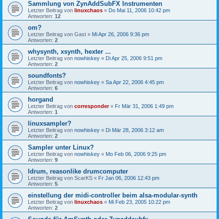
Sammlung von ZynAddSubFX Instrumenten
Letzter Beitrag von
linuxchaos
«
Do Mai 11, 2006 10:42 pm
Antworten:
12
om?
Letzter Beitrag von
Gast
«
Mi Apr 26, 2006 9:36 pm
Antworten:
2
whysynth, xsynth, hexter ...
Letzter Beitrag von
nowhiskey
«
Di Apr 25, 2006 9:51 pm
Antworten:
2
soundfonts?
Letzter Beitrag von
nowhiskey
«
Sa Apr 22, 2006 4:45 pm
Antworten:
6
horgand
Letzter Beitrag von
corresponder
«
Fr Mär 31, 2006 1:49 pm
Antworten:
1
linuxsampler?
Letzter Beitrag von
nowhiskey
«
Di Mär 28, 2006 3:12 am
Antworten:
2
Sampler unter Linux?
Letzter Beitrag von
nowhiskey
«
Mo Feb 06, 2006 9:25 pm
Antworten:
9
ldrum, reasonlike drumcomputer
Letzter Beitrag von
ScarKS
«
Fr Jan 06, 2006 12:43 pm
Antworten:
5
einstellung der midi-controller beim alsa-modular-synth
Letzter Beitrag von
linuxchaos
«
Mi Feb 23, 2005 10:22 pm
Antworten:
2