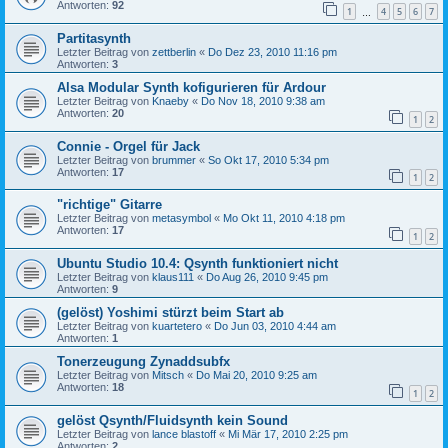
Antworten:
92
1
4
5
6
7
…
Partitasynth
Letzter Beitrag von
zettberlin
«
Do Dez 23, 2010 11:16 pm
Antworten:
3
Alsa Modular Synth kofigurieren für Ardour
Letzter Beitrag von
Knaeby
«
Do Nov 18, 2010 9:38 am
Antworten:
20
1
2
Connie - Orgel für Jack
Letzter Beitrag von
brummer
«
So Okt 17, 2010 5:34 pm
Antworten:
17
1
2
"richtige" Gitarre
Letzter Beitrag von
metasymbol
«
Mo Okt 11, 2010 4:18 pm
Antworten:
17
1
2
Ubuntu Studio 10.4: Qsynth funktioniert nicht
Letzter Beitrag von
klaus111
«
Do Aug 26, 2010 9:45 pm
Antworten:
9
(gelöst) Yoshimi stürzt beim Start ab
Letzter Beitrag von
kuartetero
«
Do Jun 03, 2010 4:44 am
Antworten:
1
Tonerzeugung Zynaddsubfx
Letzter Beitrag von
Mitsch
«
Do Mai 20, 2010 9:25 am
Antworten:
18
1
2
gelöst Qsynth/Fluidsynth kein Sound
Letzter Beitrag von
lance blastoff
«
Mi Mär 17, 2010 2:25 pm
Antworten:
2