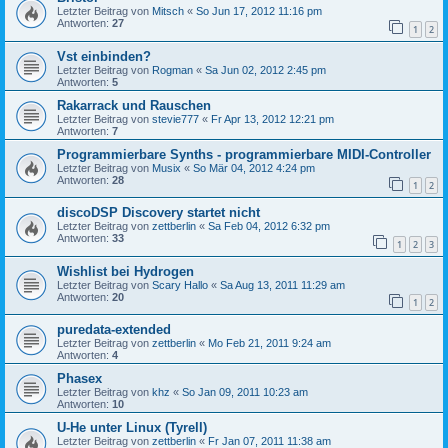
Letzter Beitrag von
Mitsch
«
So Jun 17, 2012 11:16 pm
Antworten:
27
1
2
Vst einbinden?
Letzter Beitrag von
Rogman
«
Sa Jun 02, 2012 2:45 pm
Antworten:
5
Rakarrack und Rauschen
Letzter Beitrag von
stevie777
«
Fr Apr 13, 2012 12:21 pm
Antworten:
7
Programmierbare Synths - programmierbare MIDI-Controller
Letzter Beitrag von
Musix
«
So Mär 04, 2012 4:24 pm
Antworten:
28
1
2
discoDSP Discovery startet nicht
Letzter Beitrag von
zettberlin
«
Sa Feb 04, 2012 6:32 pm
Antworten:
33
1
2
3
Wishlist bei Hydrogen
Letzter Beitrag von
Scary Hallo
«
Sa Aug 13, 2011 11:29 am
Antworten:
20
1
2
puredata-extended
Letzter Beitrag von
zettberlin
«
Mo Feb 21, 2011 9:24 am
Antworten:
4
Phasex
Letzter Beitrag von
khz
«
So Jan 09, 2011 10:23 am
Antworten:
10
U-He unter Linux (Tyrell)
Letzter Beitrag von
zettberlin
«
Fr Jan 07, 2011 11:38 am