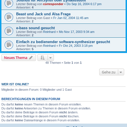
Sounds für AmSynth oder Zynaddsubfx
Letzter Beitrag von
corresponder
«
Do Sep 16, 2004 6:17 pm
Antworten:
4
Beast und Jack und Alsa Frage
Letzter Beitrag von
Gast
«
Fr Jan 02, 2004 11:45 am
Antworten:
2
e-bass sound gesucht
Letzter Beitrag von
Reinhard
«
Mo Nov 17, 2003 9:34 am
Antworten:
2
Einfach zu bedienender software-synthesizer gesucht
Letzter Beitrag von
Reinhard
«
Fr Okt 24, 2003 3:18 pm
Antworten:
5
Neues Thema
48 Themen • Seite
1
von
1
Gehe zu
WER IST ONLINE?
Mitglieder in diesem Forum: 0 Mitglieder und 1 Gast
BERECHTIGUNGEN IN DIESEM FORUM
Du darfst
keine
neuen Themen in diesem Forum erstellen.
Du darfst
keine
Antworten zu Themen in diesem Forum erstellen.
Du darfst deine Beiträge in diesem Forum
nicht
ändern.
Du darfst deine Beiträge in diesem Forum
nicht
löschen.
Du darfst
keine
Dateianhänge in diesem Forum erstellen.