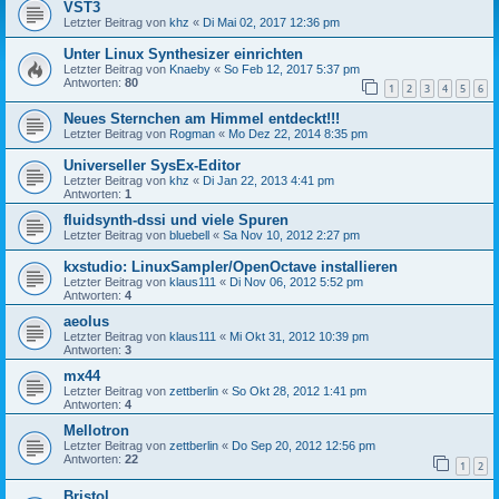
VST3
Letzter Beitrag von
khz
«
Di Mai 02, 2017 12:36 pm
Unter Linux Synthesizer einrichten
Letzter Beitrag von
Knaeby
«
So Feb 12, 2017 5:37 pm
Antworten:
80
1
2
3
4
5
6
Neues Sternchen am Himmel entdeckt!!!
Letzter Beitrag von
Rogman
«
Mo Dez 22, 2014 8:35 pm
Universeller SysEx-Editor
Letzter Beitrag von
khz
«
Di Jan 22, 2013 4:41 pm
Antworten:
1
fluidsynth-dssi und viele Spuren
Letzter Beitrag von
bluebell
«
Sa Nov 10, 2012 2:27 pm
kxstudio: LinuxSampler/OpenOctave installieren
Letzter Beitrag von
klaus111
«
Di Nov 06, 2012 5:52 pm
Antworten:
4
aeolus
Letzter Beitrag von
klaus111
«
Mi Okt 31, 2012 10:39 pm
Antworten:
3
mx44
Letzter Beitrag von
zettberlin
«
So Okt 28, 2012 1:41 pm
Antworten:
4
Mellotron
Letzter Beitrag von
zettberlin
«
Do Sep 20, 2012 12:56 pm
Antworten:
22
1
2
Bristol