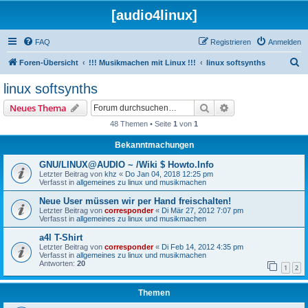
[audio4linux]
FAQ
Registrieren
Anmelden
S
Foren-Übersicht
!!! Musikmachen mit Linux !!!
linux softsynths
u
linux softsynths
c
Suche
Erweiterte Suche
Neues Thema
h
48 Themen • Seite
1
von
1
e
Bekanntmachungen
GNU/LINUX@AUDIO ~ /Wiki $ Howto.Info
Letzter Beitrag von
khz
«
Do Jan 04, 2018 12:25 pm
Verfasst in
allgemeines zu linux und musikmachen
Neue User müssen wir per Hand freischalten!
Letzter Beitrag von
corresponder
«
Di Mär 27, 2012 7:07 pm
Verfasst in
allgemeines zu linux und musikmachen
a4l T-Shirt
Letzter Beitrag von
corresponder
«
Di Feb 14, 2012 4:35 pm
Verfasst in
allgemeines zu linux und musikmachen
Antworten:
20
1
2
Themen