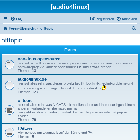
[audio4linux]
FAQ
Registrieren
Anmelden
S
Foren-Übersicht
offtopic
u
offtopic
c
Forum
h
e
non-linux opensource
hier soll sich alles um opensource-programme für win und mac, opensource-
hardwareprojekte, andere opensource-OS und sowas drehen.
Themen:
13
audio4linux.de
hier soll alles rein, was dieses projekt betrifft: lob, kritik, technikprobleme und
verbesserungsvorschläge - hier ist der kummerkasten
Themen:
123
offtopic
hier soll alles rein, was NICHTS mit musikmachen und linux oder irgendeinem
anderen vorhandenen thema zu tun hat!
hier geht es also um autos, fussball, kochen, lego-bauen oder mit puppen
spielen...
Themen:
79
PA/Live
Hier geht es um Livemusik auf der Bühne und PA.
Themen:
6