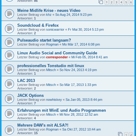
Antworten:
86
1
2
3
4
5
6
Meine Midlife Krise - neues Video
Letzter Beitrag von
khz
«
So Aug 24, 2014 9:23 pm
Antworten:
1
Soundcloud & Firefox
Letzter Beitrag von
sonicwarrior
«
Fr Mai 30, 2014 5:13 pm
Antworten:
2
Pulseaudio startet langsam?
Letzter Beitrag von
Rogman
«
Mo Mär 17, 2014 6:08 pm
Linux Audio Social and Community Guide
Letzter Beitrag von
corresponder
«
Mi Feb 05, 2014 8:41 am
professionelles Tonstudio mit linux
Letzter Beitrag von
Mitsch
«
So Nov 24, 2013 4:19 pm
Antworten:
1
LAC 2013
Letzter Beitrag von
Mitsch
«
So Mär 17, 2013 1:33 pm
Antworten:
2
JACK Options
Letzter Beitrag von
nowhiskey
«
Sa Jan 05, 2013 8:44 pm
Antworten:
7
Erfahrungen mit WinE und Audio Programmen
Letzter Beitrag von
Mitsch
«
Mi Nov 28, 2012 12:52 am
Antworten:
4
Mehrere DAW's mit ALSA?!
Letzter Beitrag von
Rogman
«
Sa Okt 27, 2012 10:44 am
Antworten:
15
1
2