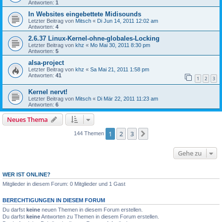
Antworten:
1
In Websites eingebettete Midisounds
Letzter Beitrag von
Mitsch
«
Di Jun 14, 2011 12:02 am
Antworten:
4
2.6.37 Linux-Kernel-ohne-globales-Locking
Letzter Beitrag von
khz
«
Mo Mai 30, 2011 8:30 pm
Antworten:
5
alsa-project
Letzter Beitrag von
khz
«
Sa Mai 21, 2011 1:58 pm
Antworten:
41
1
2
3
Kernel nervt!
Letzter Beitrag von
Mitsch
«
Di Mär 22, 2011 11:23 am
Antworten:
6
Neues Thema
1
2
3
Nächste
144 Themen
Gehe zu
WER IST ONLINE?
Mitglieder in diesem Forum: 0 Mitglieder und 1 Gast
BERECHTIGUNGEN IN DIESEM FORUM
Du darfst
keine
neuen Themen in diesem Forum erstellen.
Du darfst
keine
Antworten zu Themen in diesem Forum erstellen.