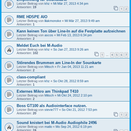
Letzter Beitrag von
khz
«
Mi Mär 27, 2013 4:34 pm
Antworten:
19
1
2
RME HDSPE AIO
Letzter Beitrag von
lilakmonoke
«
Mi Mär 27, 2013 9:49 am
Antworten:
1
Kann keinen Ton über Line-In auf die Festplatte aufzeichnen
Letzter Beitrag von
ascos
«
Mi Feb 13, 2013 6:34 pm
Antworten:
2
Meldet Euch bei M-Audio
Letzter Beitrag von
khz
«
So Jan 27, 2013 9:26 am
Antworten:
102
1
4
5
6
7
…
Störendes Brummen am Line-In der Sounkarte
Letzter Beitrag von
Mitsch
«
Fr Jan 04, 2013 11:21 am
Antworten:
2
class-compliant
Letzter Beitrag von
khz
«
So Okt 28, 2012 8:59 am
Antworten:
1
Externes Mikro am Thinkpad T410
Letzter Beitrag von
Mitsch
«
Mi Okt 24, 2012 2:10 pm
Antworten:
2
Boss GT100 als Audiointerface nutzen.
Letzter Beitrag von
stevie777
«
So Okt 21, 2012 7:53 pm
Antworten:
20
1
2
Sound knistert bei M-Audio Audiophile 2496
Letzter Beitrag von
matlo
«
Mo Sep 24, 2012 6:19 pm
Antworten:
24