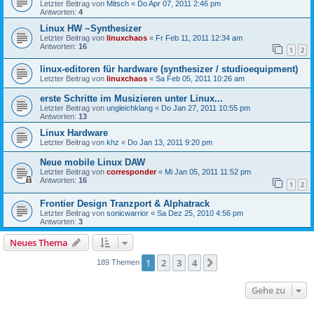
Letzter Beitrag von
Mitsch
«
Do Apr 07, 2011 2:46 pm
Antworten:
4
Linux HW ~Synthesizer
Letzter Beitrag von
linuxchaos
«
Fr Feb 11, 2011 12:34 am
Antworten:
16
1
2
linux-editoren für hardware (synthesizer / studioequipment)
Letzter Beitrag von
linuxchaos
«
Sa Feb 05, 2011 10:26 am
erste Schritte im Musizieren unter Linux...
Letzter Beitrag von
ungleichklang
«
Do Jan 27, 2011 10:55 pm
Antworten:
13
Linux Hardware
Letzter Beitrag von
khz
«
Do Jan 13, 2011 9:20 pm
Neue mobile Linux DAW
Letzter Beitrag von
corresponder
«
Mi Jan 05, 2011 11:52 pm
Antworten:
16
1
2
Frontier Design Tranzport & Alphatrack
Letzter Beitrag von
sonicwarrior
«
Sa Dez 25, 2010 4:56 pm
Antworten:
3
Neues Thema
1
2
3
4
Nächste
189 Themen
Gehe zu