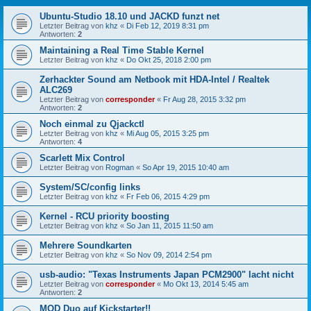
Ubuntu-Studio 18.10 und JACKD funzt net
Letzter Beitrag von
khz
«
Di Feb 12, 2019 8:31 pm
Antworten:
2
Maintaining a Real Time Stable Kernel
Letzter Beitrag von
khz
«
Do Okt 25, 2018 2:00 pm
Zerhackter Sound am Netbook mit HDA-Intel / Realtek
ALC269
Letzter Beitrag von
corresponder
«
Fr Aug 28, 2015 3:32 pm
Antworten:
2
Noch einmal zu Qjackctl
Letzter Beitrag von
khz
«
Mi Aug 05, 2015 3:25 pm
Antworten:
4
Scarlett Mix Control
Letzter Beitrag von
Rogman
«
So Apr 19, 2015 10:40 am
System/SC/config links
Letzter Beitrag von
khz
«
Fr Feb 06, 2015 4:29 pm
Kernel - RCU priority boosting
Letzter Beitrag von
khz
«
So Jan 11, 2015 11:50 am
Mehrere Soundkarten
Letzter Beitrag von
khz
«
So Nov 09, 2014 2:54 pm
usb-audio: "Texas Instruments Japan PCM2900" lacht nicht
Letzter Beitrag von
corresponder
«
Mo Okt 13, 2014 5:45 am
Antworten:
2
MOD Duo auf Kickstarter!!