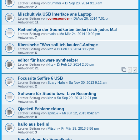
Letzter Beitrag von
brummer
«
Di Sep 23, 2014 9:13 am
Antworten:
2
Mischult via USB Interface ans Laptop
Letzter Beitrag von
corresponder
«
Di Aug 26, 2014 7:01 pm
Antworten:
11
Reihenfolge der Soundkarten ändert sich jedes Mal
Letzter Beitrag von
matlo
«
Mo Mär 24, 2014 10:02 pm
Antworten:
7
Klassische "Was soll ich kaufen"-Anfrage
Letzter Beitrag von
khz
«
Di Feb 18, 2014 3:12 pm
Antworten:
6
editor für hardware synthesizer
Letzter Beitrag von
khz
«
Di Feb 18, 2014 2:36 pm
Antworten:
21
1
2
Focusrite Saffire 6 USB
Letzter Beitrag von
Scary Hallo
«
Sa Nov 30, 2013 9:12 am
Antworten:
2
Software für Studio bzw. Live Recording
Letzter Beitrag von
khz
«
So Sep 29, 2013 12:21 pm
Antworten:
6
Qjackctl Fehlermeldung
Letzter Beitrag von
spirit57
«
Mi Jun 12, 2013 8:42 am
Antworten:
8
hallo aus berlin!
Letzter Beitrag von
Mitsch
«
Fr Mär 29, 2013 8:56 pm
Antworten:
3
Empfehlung für Soundkarte