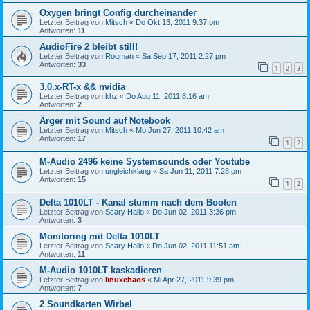
Oxygen bringt Config durcheinander
Letzter Beitrag von
Mitsch
«
Do Okt 13, 2011 9:37 pm
Antworten:
11
AudioFire 2 bleibt still!
Letzter Beitrag von
Rogman
«
Sa Sep 17, 2011 2:27 pm
Antworten:
33
1
2
3
3.0.x-RT-x && nvidia
Letzter Beitrag von
khz
«
Do Aug 11, 2011 8:16 am
Antworten:
2
Ärger mit Sound auf Notebook
Letzter Beitrag von
Mitsch
«
Mo Jun 27, 2011 10:42 am
Antworten:
17
1
2
M-Audio 2496 keine Systemsounds oder Youtube
Letzter Beitrag von
ungleichklang
«
Sa Jun 11, 2011 7:28 pm
Antworten:
15
1
2
Delta 1010LT - Kanal stumm nach dem Booten
Letzter Beitrag von
Scary Hallo
«
Do Jun 02, 2011 3:36 pm
Antworten:
3
Monitoring mit Delta 1010LT
Letzter Beitrag von
Scary Hallo
«
Do Jun 02, 2011 11:51 am
Antworten:
11
M-Audio 1010LT kaskadieren
Letzter Beitrag von
linuxchaos
«
Mi Apr 27, 2011 9:39 pm
Antworten:
7
2 Soundkarten Wirbel