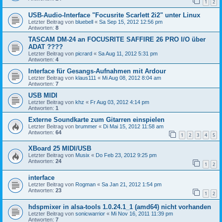
1
2
USB-Audio-Interface "Focusrite Scarlett 2i2" unter Linux
Letzter Beitrag von
bluebell
«
Sa Sep 15, 2012 12:56 pm
Antworten:
8
TASCAM DM-24 an FOCUSRITE SAFFIRE 26 PRO I/O über
ADAT ????
Letzter Beitrag von
picrard
«
Sa Aug 11, 2012 5:31 pm
Antworten:
4
Interface für Gesangs-Aufnahmen mit Ardour
Letzter Beitrag von
klaus111
«
Mi Aug 08, 2012 8:04 am
Antworten:
7
USB MIDI
Letzter Beitrag von
khz
«
Fr Aug 03, 2012 4:14 pm
Antworten:
1
Externe Soundkarte zum Gitarren einspielen
Letzter Beitrag von
brummer
«
Di Mai 15, 2012 11:58 am
Antworten:
64
1
2
3
4
5
XBoard 25 MIDI/USB
Letzter Beitrag von
Musix
«
Do Feb 23, 2012 9:25 pm
Antworten:
24
1
2
interface
Letzter Beitrag von
Rogman
«
Sa Jan 21, 2012 1:54 pm
Antworten:
23
1
2
hdspmixer in alsa-tools 1.0.24.1_1 (amd64) nicht vorhanden
Letzter Beitrag von
sonicwarrior
«
Mi Nov 16, 2011 11:39 pm
Antworten:
7