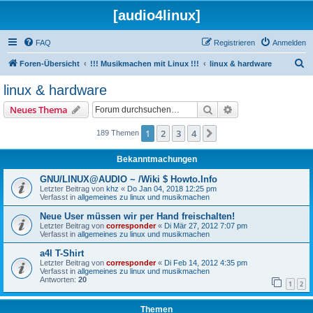
[audio4linux]
FAQ
Registrieren
Anmelden
S
Foren-Übersicht
!!! Musikmachen mit Linux !!!
linux & hardware
u
linux & hardware
c
Suche
Erweiterte Suche
Neues Thema
h
e
1
2
3
4
Nächste
189 Themen
Bekanntmachungen
GNU/LINUX@AUDIO ~ /Wiki $ Howto.Info
Letzter Beitrag von
khz
«
Do Jan 04, 2018 12:25 pm
Verfasst in
allgemeines zu linux und musikmachen
Neue User müssen wir per Hand freischalten!
Letzter Beitrag von
corresponder
«
Di Mär 27, 2012 7:07 pm
Verfasst in
allgemeines zu linux und musikmachen
a4l T-Shirt
Letzter Beitrag von
corresponder
«
Di Feb 14, 2012 4:35 pm
Verfasst in
allgemeines zu linux und musikmachen
Antworten:
20
1
2
Themen