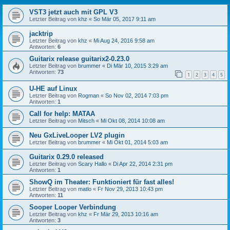
VST3 jetzt auch mit GPL V3
Letzter Beitrag von
khz
«
So Mär 05, 2017 9:11 am
jacktrip
Letzter Beitrag von
khz
«
Mi Aug 24, 2016 9:58 am
Antworten:
6
Guitarix release guitarix2-0.23.0
Letzter Beitrag von
brummer
«
Di Mär 10, 2015 3:29 am
Antworten:
73
1
2
3
4
5
U-HE auf Linux
Letzter Beitrag von
Rogman
«
So Nov 02, 2014 7:03 pm
Antworten:
1
Call for help: MATAA
Letzter Beitrag von
Mitsch
«
Mi Okt 08, 2014 10:08 am
Neu GxLiveLooper LV2 plugin
Letzter Beitrag von
brummer
«
Mi Okt 01, 2014 5:03 am
Guitarix 0.29.0 released
Letzter Beitrag von
Scary Hallo
«
Di Apr 22, 2014 2:31 pm
Antworten:
1
ShowQ im Theater: Funktioniert für fast alles!
Letzter Beitrag von
matlo
«
Fr Nov 29, 2013 10:43 pm
Antworten:
11
Sooper Looper Verbindung
Letzter Beitrag von
khz
«
Fr Mär 29, 2013 10:16 am
Antworten:
3