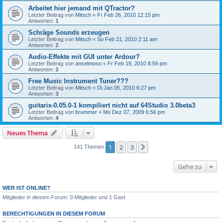
Arbeitet hier jemand mit QTractor?
Letzter Beitrag von
Mitsch
«
Fr Feb 26, 2010 12:15 pm
Antworten:
1
Schräge Sounds erzeugen
Letzter Beitrag von
Mitsch
«
So Feb 21, 2010 2:11 am
Antworten:
2
Audio-Effekte mit GUI unter Ardour?
Letzter Beitrag von
anselmoso
«
Fr Feb 19, 2010 8:56 pm
Antworten:
2
Free Music Instrument Tuner???
Letzter Beitrag von
Mitsch
«
Di Jan 05, 2010 6:27 pm
Antworten:
3
guitarix-0.05.0-1 kompiliert nicht auf 64Studio 3.0beta3
Letzter Beitrag von
brummer
«
Mo Dez 07, 2009 6:56 pm
Antworten:
4
Neues Thema
1
2
3
Nächste
141 Themen
Gehe zu
WER IST ONLINE?
Mitglieder in diesem Forum: 0 Mitglieder und 1 Gast
BERECHTIGUNGEN IN DIESEM FORUM