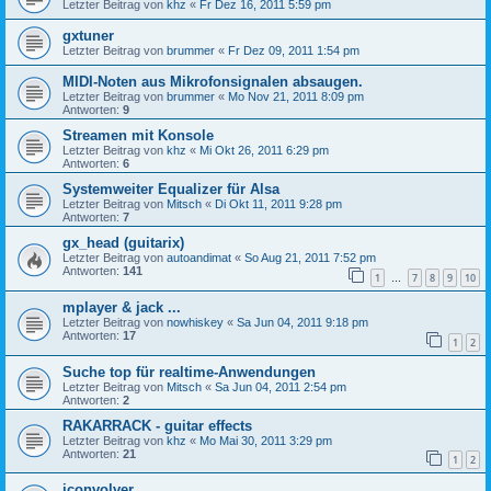
Letzter Beitrag von
khz
«
Fr Dez 16, 2011 5:59 pm
gxtuner
Letzter Beitrag von
brummer
«
Fr Dez 09, 2011 1:54 pm
MIDI-Noten aus Mikrofonsignalen absaugen.
Letzter Beitrag von
brummer
«
Mo Nov 21, 2011 8:09 pm
Antworten:
9
Streamen mit Konsole
Letzter Beitrag von
khz
«
Mi Okt 26, 2011 6:29 pm
Antworten:
6
Systemweiter Equalizer für Alsa
Letzter Beitrag von
Mitsch
«
Di Okt 11, 2011 9:28 pm
Antworten:
7
gx_head (guitarix)
Letzter Beitrag von
autoandimat
«
So Aug 21, 2011 7:52 pm
Antworten:
141
1
7
8
9
10
…
mplayer & jack ...
Letzter Beitrag von
nowhiskey
«
Sa Jun 04, 2011 9:18 pm
Antworten:
17
1
2
Suche top für realtime-Anwendungen
Letzter Beitrag von
Mitsch
«
Sa Jun 04, 2011 2:54 pm
Antworten:
2
RAKARRACK - guitar effects
Letzter Beitrag von
khz
«
Mo Mai 30, 2011 3:29 pm
Antworten:
21
1
2
jconvolver