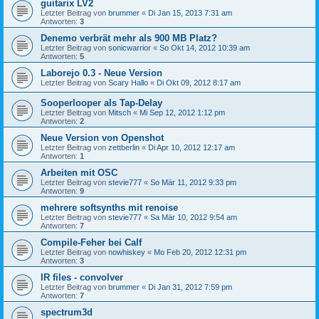
guitarix LV2
Letzter Beitrag von
brummer
«
Di Jan 15, 2013 7:31 am
Antworten:
3
Denemo verbrät mehr als 900 MB Platz?
Letzter Beitrag von
sonicwarrior
«
So Okt 14, 2012 10:39 am
Antworten:
5
Laborejo 0.3 - Neue Version
Letzter Beitrag von
Scary Hallo
«
Di Okt 09, 2012 8:17 am
Sooperlooper als Tap-Delay
Letzter Beitrag von
Mitsch
«
Mi Sep 12, 2012 1:12 pm
Antworten:
2
Neue Version von Openshot
Letzter Beitrag von
zettberlin
«
Di Apr 10, 2012 12:17 am
Antworten:
1
Arbeiten mit OSC
Letzter Beitrag von
stevie777
«
So Mär 11, 2012 9:33 pm
Antworten:
9
mehrere softsynths mit renoise
Letzter Beitrag von
stevie777
«
Sa Mär 10, 2012 9:54 am
Antworten:
7
Compile-Feher bei Calf
Letzter Beitrag von
nowhiskey
«
Mo Feb 20, 2012 12:31 pm
Antworten:
3
IR files - convolver
Letzter Beitrag von
brummer
«
Di Jan 31, 2012 7:59 pm
Antworten:
7
spectrum3d