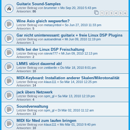
Guitarix Sound-Samples
Letzter Beitrag von
brummer
«
Mo Sep 20, 2010 5:43 pm
Antworten:
86
1
2
3
4
5
6
Wine Asio gleich wegwerfen?
Letzter Beitrag von
metasymbol
«
So Jun 27, 2010 11:33 pm
Antworten:
5
Gar nicht uninteressant: guitarix + freie Linux DSP Plugins
Letzter Beitrag von
autoandimat
«
Mi Jun 09, 2010 11:19 pm
Antworten:
1
Hilfe bei der Linux DSP Freischaltung
Letzter Beitrag von
stevie777
«
Mi Jun 09, 2010 12:13 pm
Antworten:
2
LMMS stürzt dauernd ab!
Letzter Beitrag von
zettberlin
«
Do Mär 18, 2010 8:01 pm
Antworten:
10
MIDI-Keyboard: Installation anderer Skalen/Mikrotonalität
Letzter Beitrag von
klaus111
«
So Mär 14, 2010 12:25 pm
Antworten:
14
jack übers Netzwerk
Letzter Beitrag von
spm_gl
«
Sa Mär 13, 2010 12:19 pm
Antworten:
4
Soundverwaltung
Letzter Beitrag von
spm_gl
«
Di Mär 02, 2010 11:12 am
Antworten:
13
MIDI für Nted zum laufen bringen
Letzter Beitrag von
klaus111
«
Mo Mär 01, 2010 9:40 pm
Antworten:
10