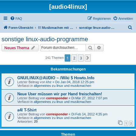
[audio4linux]
FAQ
Registrieren
Anmelden
S
Foren-Übersicht
!!! Musikmachen mit Linux !!!
sonstige linux-audio-programme
u
sonstige linux-audio-programme
c
Suche
Erweiterte Suche
Neues Thema
h
e
1
2
3
Nächste
141 Themen
Bekanntmachungen
GNU/LINUX@AUDIO ~ /Wiki $ Howto.Info
Letzter Beitrag von
khz
«
Do Jan 04, 2018 12:25 pm
Verfasst in
allgemeines zu linux und musikmachen
Neue User müssen wir per Hand freischalten!
Letzter Beitrag von
corresponder
«
Di Mär 27, 2012 7:07 pm
Verfasst in
allgemeines zu linux und musikmachen
a4l T-Shirt
Letzter Beitrag von
corresponder
«
Di Feb 14, 2012 4:35 pm
Verfasst in
allgemeines zu linux und musikmachen
Antworten:
20
1
2
Themen