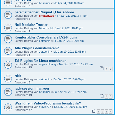
Letzter Beitrag von
brummer
«
Mo Apr 04, 2011 8:00 am
Antworten:
3
parametrischer Plugin-EQ für Abhöre
Letzter Beitrag von
linuxchaos
«
Fr Jan 21, 2011 3:47 pm
Antworten:
5
Neil Modular Tracker
Letzter Beitrag von
Mitsch
«
Mo Jan 17, 2011 10:41 pm
Antworten:
1
Komfortabler Convolver als LV2-Plugin
Letzter Beitrag von
zettberlin
«
Fr Jan 14, 2011 9:08 am
Alte Plugins deinstallieren?
Letzter Beitrag von
zettberlin
«
Mo Jan 10, 2011 11:05 pm
Antworten:
8
Tal Plugins für Linux erschienen
Letzter Beitrag von
ungleichklang
«
Mo Dez 27, 2010 12:23 am
Antworten:
25
1
2
rtkit
Letzter Beitrag von
zettberlin
«
Do Dez 02, 2010 6:00 pm
Antworten:
6
jack-session manager
Letzter Beitrag von
brummer
«
So Nov 28, 2010 12:12 pm
Antworten:
19
1
2
Was für ein Video-Programm benutzt ihr?
Letzter Beitrag von
stevie777
«
Sa Nov 13, 2010 11:50 pm
Antworten:
47
1
2
3
4