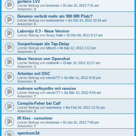
guitarix LV2
Letzter Beitrag von
brummer
«
Di Jan 15, 2013 7:31 am
Antworten:
3
Denemo verbrät mehr als 900 MB Platz?
Letzter Beitrag von
sonicwarrior
«
So Okt 14, 2012 10:39 am
Antworten:
5
Laborejo 0.3 - Neue Version
Letzter Beitrag von
Scary Hallo
«
Di Okt 09, 2012 8:17 am
Sooperlooper als Tap-Delay
Letzter Beitrag von
Mitsch
«
Mi Sep 12, 2012 1:12 pm
Antworten:
2
Neue Version von Openshot
Letzter Beitrag von
zettberlin
«
Di Apr 10, 2012 12:17 am
Antworten:
1
Arbeiten mit OSC
Letzter Beitrag von
stevie777
«
So Mär 11, 2012 9:33 pm
Antworten:
9
mehrere softsynths mit renoise
Letzter Beitrag von
stevie777
«
Sa Mär 10, 2012 9:54 am
Antworten:
7
Compile-Feher bei Calf
Letzter Beitrag von
nowhiskey
«
Mo Feb 20, 2012 12:31 pm
Antworten:
3
IR files - convolver
Letzter Beitrag von
brummer
«
Di Jan 31, 2012 7:59 pm
Antworten:
7
spectrum3d