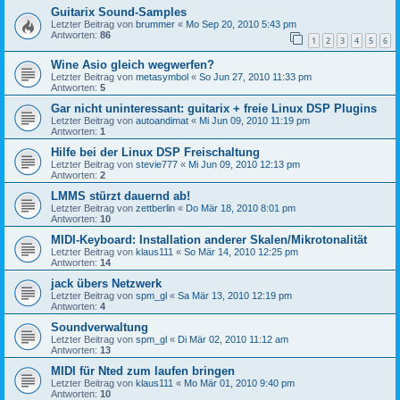
Guitarix Sound-Samples
Letzter Beitrag von
brummer
«
Mo Sep 20, 2010 5:43 pm
Antworten:
86
1
2
3
4
5
6
Wine Asio gleich wegwerfen?
Letzter Beitrag von
metasymbol
«
So Jun 27, 2010 11:33 pm
Antworten:
5
Gar nicht uninteressant: guitarix + freie Linux DSP Plugins
Letzter Beitrag von
autoandimat
«
Mi Jun 09, 2010 11:19 pm
Antworten:
1
Hilfe bei der Linux DSP Freischaltung
Letzter Beitrag von
stevie777
«
Mi Jun 09, 2010 12:13 pm
Antworten:
2
LMMS stürzt dauernd ab!
Letzter Beitrag von
zettberlin
«
Do Mär 18, 2010 8:01 pm
Antworten:
10
MIDI-Keyboard: Installation anderer Skalen/Mikrotonalität
Letzter Beitrag von
klaus111
«
So Mär 14, 2010 12:25 pm
Antworten:
14
jack übers Netzwerk
Letzter Beitrag von
spm_gl
«
Sa Mär 13, 2010 12:19 pm
Antworten:
4
Soundverwaltung
Letzter Beitrag von
spm_gl
«
Di Mär 02, 2010 11:12 am
Antworten:
13
MIDI für Nted zum laufen bringen
Letzter Beitrag von
klaus111
«
Mo Mär 01, 2010 9:40 pm
Antworten:
10