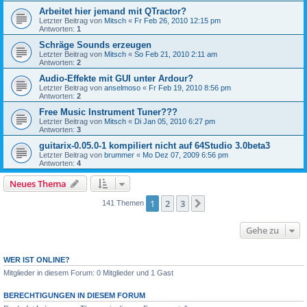
Arbeitet hier jemand mit QTractor?
Letzter Beitrag von
Mitsch
«
Fr Feb 26, 2010 12:15 pm
Antworten:
1
Schräge Sounds erzeugen
Letzter Beitrag von
Mitsch
«
So Feb 21, 2010 2:11 am
Antworten:
2
Audio-Effekte mit GUI unter Ardour?
Letzter Beitrag von
anselmoso
«
Fr Feb 19, 2010 8:56 pm
Antworten:
2
Free Music Instrument Tuner???
Letzter Beitrag von
Mitsch
«
Di Jan 05, 2010 6:27 pm
Antworten:
3
guitarix-0.05.0-1 kompiliert nicht auf 64Studio 3.0beta3
Letzter Beitrag von
brummer
«
Mo Dez 07, 2009 6:56 pm
Antworten:
4
Neues Thema
1
2
3
Nächste
141 Themen
Gehe zu
WER IST ONLINE?
Mitglieder in diesem Forum: 0 Mitglieder und 1 Gast
BERECHTIGUNGEN IN DIESEM FORUM