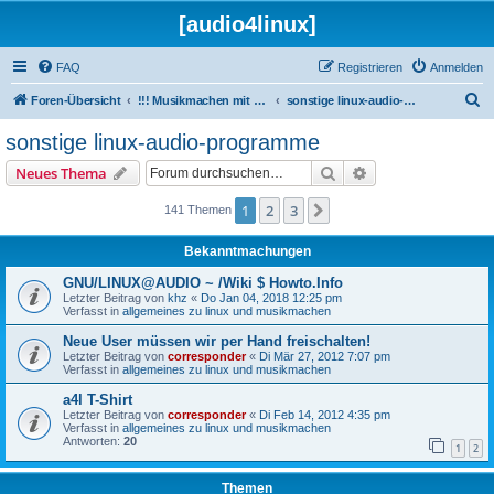
[audio4linux]
FAQ
Registrieren
Anmelden
S
Foren-Übersicht
!!! Musikmachen mit Linux !!!
sonstige linux-audio-programme
u
sonstige linux-audio-programme
c
Suche
Erweiterte Suche
Neues Thema
h
e
1
2
3
Nächste
141 Themen
Bekanntmachungen
GNU/LINUX@AUDIO ~ /Wiki $ Howto.Info
Letzter Beitrag von
khz
«
Do Jan 04, 2018 12:25 pm
Verfasst in
allgemeines zu linux und musikmachen
Neue User müssen wir per Hand freischalten!
Letzter Beitrag von
corresponder
«
Di Mär 27, 2012 7:07 pm
Verfasst in
allgemeines zu linux und musikmachen
a4l T-Shirt
Letzter Beitrag von
corresponder
«
Di Feb 14, 2012 4:35 pm
Verfasst in
allgemeines zu linux und musikmachen
Antworten:
20
1
2
Themen