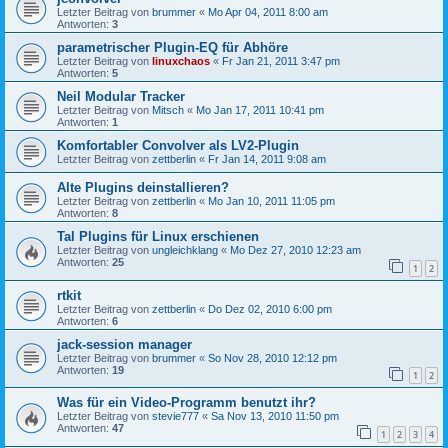
Letzter Beitrag von
brummer
«
Mo Apr 04, 2011 8:00 am
Antworten:
3
parametrischer Plugin-EQ für Abhöre
Letzter Beitrag von
linuxchaos
«
Fr Jan 21, 2011 3:47 pm
Antworten:
5
Neil Modular Tracker
Letzter Beitrag von
Mitsch
«
Mo Jan 17, 2011 10:41 pm
Antworten:
1
Komfortabler Convolver als LV2-Plugin
Letzter Beitrag von
zettberlin
«
Fr Jan 14, 2011 9:08 am
Alte Plugins deinstallieren?
Letzter Beitrag von
zettberlin
«
Mo Jan 10, 2011 11:05 pm
Antworten:
8
Tal Plugins für Linux erschienen
Letzter Beitrag von
ungleichklang
«
Mo Dez 27, 2010 12:23 am
Antworten:
25
1
2
rtkit
Letzter Beitrag von
zettberlin
«
Do Dez 02, 2010 6:00 pm
Antworten:
6
jack-session manager
Letzter Beitrag von
brummer
«
So Nov 28, 2010 12:12 pm
Antworten:
19
1
2
Was für ein Video-Programm benutzt ihr?
Letzter Beitrag von
stevie777
«
Sa Nov 13, 2010 11:50 pm
Antworten:
47
1
2
3
4