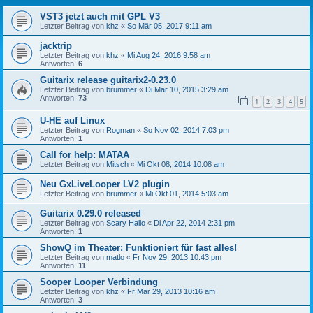
VST3 jetzt auch mit GPL V3
Letzter Beitrag von
khz
«
So Mär 05, 2017 9:11 am
jacktrip
Letzter Beitrag von
khz
«
Mi Aug 24, 2016 9:58 am
Antworten:
6
Guitarix release guitarix2-0.23.0
Letzter Beitrag von
brummer
«
Di Mär 10, 2015 3:29 am
Antworten:
73
1
2
3
4
5
U-HE auf Linux
Letzter Beitrag von
Rogman
«
So Nov 02, 2014 7:03 pm
Antworten:
1
Call for help: MATAA
Letzter Beitrag von
Mitsch
«
Mi Okt 08, 2014 10:08 am
Neu GxLiveLooper LV2 plugin
Letzter Beitrag von
brummer
«
Mi Okt 01, 2014 5:03 am
Guitarix 0.29.0 released
Letzter Beitrag von
Scary Hallo
«
Di Apr 22, 2014 2:31 pm
Antworten:
1
ShowQ im Theater: Funktioniert für fast alles!
Letzter Beitrag von
matlo
«
Fr Nov 29, 2013 10:43 pm
Antworten:
11
Sooper Looper Verbindung
Letzter Beitrag von
khz
«
Fr Mär 29, 2013 10:16 am
Antworten:
3