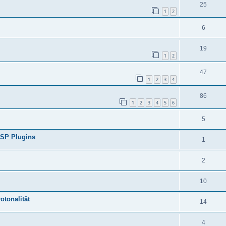
25
1
2
6
19
1
2
47
1
2
3
4
86
1
2
3
4
5
6
5
 DSP Plugins
1
2
10
otonalität
14
4