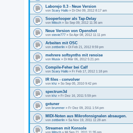
Laborejo 0.3 - Neue Version
von
Scary Hallo
»
Di Okt 09, 2012 8:17 am
Sooperlooper als Tap-Delay
von
Mitsch
»
So Sep 09, 2012 11:36 am
Neue Version von Openshot
von
stevie777
»
So Apr 08, 2012 11:11 pm
Arbeiten mit OSC
von
zettberlin
»
Di Feb 21, 2012 8:59 pm
mehrere softsynths mit renoise
von
Musix
»
Di Mär 06, 2012 5:21 pm
Compile-Feher bei Calf
von
Scary Hallo
»
Fr Feb 17, 2012 1:18 pm
IR files - convolver
von
khz
»
So Sep 05, 2010 9:42 pm
spectrum3d
von
khz
»
Fr Dez 16, 2011 5:59 pm
gxtuner
von
brummer
»
Fr Dez 09, 2011 1:54 pm
MIDI-Noten aus Mikrofonsignalen absaugen.
von
zettberlin
»
Sa Nov 19, 2011 11:28 am
Streamen mit Konsole
von
Mitsch
»
Mi Sep 21, 2011 11:35 pm