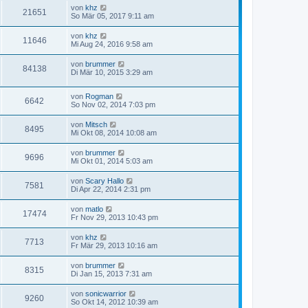
von
khz
21651
So Mär 05, 2017 9:11 am
von
khz
11646
Mi Aug 24, 2016 9:58 am
von
brummer
84138
Di Mär 10, 2015 3:29 am
von
Rogman
6642
So Nov 02, 2014 7:03 pm
von
Mitsch
8495
Mi Okt 08, 2014 10:08 am
von
brummer
9696
Mi Okt 01, 2014 5:03 am
von
Scary Hallo
7581
Di Apr 22, 2014 2:31 pm
von
matlo
17474
Fr Nov 29, 2013 10:43 pm
von
khz
7713
Fr Mär 29, 2013 10:16 am
von
brummer
8315
Di Jan 15, 2013 7:31 am
von
sonicwarrior
9260
So Okt 14, 2012 10:39 am