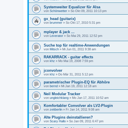
Systemweiter Equalizer für Alsa
von
Schönwetter
»
So Okt 09, 2011 10:13 pm
gx_head (guitarix)
von
brummer
»
So Okt 17, 2010 5:31 pm
mplayer & jack ...
von
Leverator
»
So Mai 29, 2011 12:52 pm
Suche top für realtime-Anwendungen
von
Mitsch
»
Mi Jun 01, 2011 9:38 am
RAKARRACK - guitar effects
von
khz
»
Mo Mai 19, 2008 7:59 pm
jconvolver
von
khz
»
Do Mär 31, 2011 5:12 pm
parametrischer Plugin-EQ für Abhöre
von
bernd
»
Mi Jan 19, 2011 12:18 am
Neil Modular Tracker
von
ungleichklang
»
Mo Jan 17, 2011 10:52 am
Komfortabler Convolver als LV2-Plugin
von
zettberlin
»
Fr Jan 14, 2011 9:08 am
Alte Plugins deinstallieren?
von
Scary Hallo
»
So Jan 09, 2011 6:47 pm