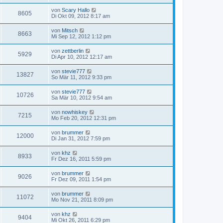
von
Scary Hallo
8605
Di Okt 09, 2012 8:17 am
von
Mitsch
8663
Mi Sep 12, 2012 1:12 pm
von
zettberlin
5929
Di Apr 10, 2012 12:17 am
von
stevie777
13827
So Mär 11, 2012 9:33 pm
von
stevie777
10726
Sa Mär 10, 2012 9:54 am
von
nowhiskey
7215
Mo Feb 20, 2012 12:31 pm
von
brummer
12000
Di Jan 31, 2012 7:59 pm
von
khz
8933
Fr Dez 16, 2011 5:59 pm
von
brummer
9026
Fr Dez 09, 2011 1:54 pm
von
brummer
11072
Mo Nov 21, 2011 8:09 pm
von
khz
9404
Mi Okt 26, 2011 6:29 pm