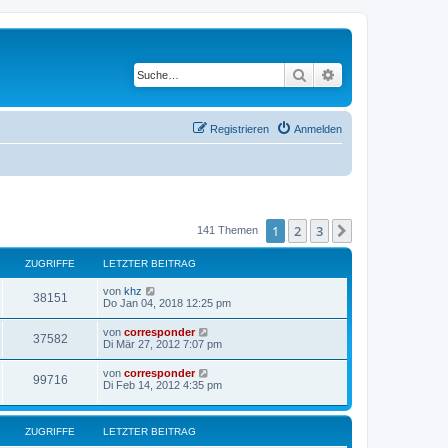
Suche
Erweiterte Suche
Registrieren
Anmelden
1
2
3
Nächste
141 Themen
ZUGRIFFE
LETZTER BEITRAG
von
khz
38151
Do Jan 04, 2018 12:25 pm
von
corresponder
37582
Di Mär 27, 2012 7:07 pm
von
corresponder
99716
Di Feb 14, 2012 4:35 pm
ZUGRIFFE
LETZTER BEITRAG