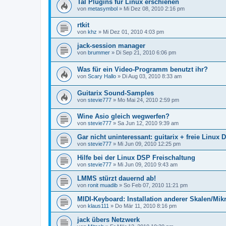
Tal Plugins für Linux erschienen
von
metasymbol
»
Mi Dez 08, 2010 2:16 pm
rtkit
von
khz
»
Mi Dez 01, 2010 4:03 pm
jack-session manager
von
brummer
»
Di Sep 21, 2010 6:06 pm
Was für ein Video-Programm benutzt ihr?
von
Scary Hallo
»
Di Aug 03, 2010 8:33 am
Guitarix Sound-Samples
von
stevie777
»
Mo Mai 24, 2010 2:59 pm
Wine Asio gleich wegwerfen?
von
stevie777
»
Sa Jun 12, 2010 9:39 am
Gar nicht uninteressant: guitarix + freie Linux
von
stevie777
»
Mi Jun 09, 2010 12:25 pm
Hilfe bei der Linux DSP Freischaltung
von
stevie777
»
Mi Jun 09, 2010 9:43 am
LMMS stürzt dauernd ab!
von
ronit muadib
»
So Feb 07, 2010 11:21 pm
MIDI-Keyboard: Installation anderer Skalen/Mikr
von
klaus111
»
Do Mär 11, 2010 8:16 pm
jack übers Netzwerk