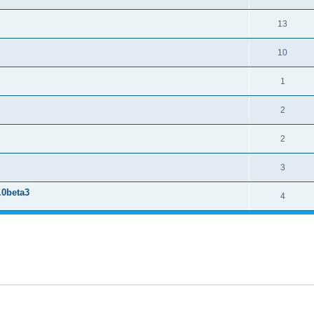
13
10
1
2
2
3
.0beta3
4