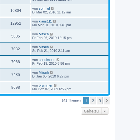
von
spm_gl
16804
Di Mär 02, 2010 11:12 am
von
klaus111
12952
Mo Mär 01, 2010 9:40 pm
von
Mitsch
5885
Fr Feb 26, 2010 12:15 pm
von
Mitsch
7032
So Feb 21, 2010 2:11 am
von
anselmoso
7068
Fr Feb 19, 2010 8:56 pm
von
Mitsch
7485
Di Jan 05, 2010 6:27 pm
von
brummer
8698
Mo Dez 07, 2009 6:56 pm
1
2
3
Nächste
141 Themen
Gehe zu