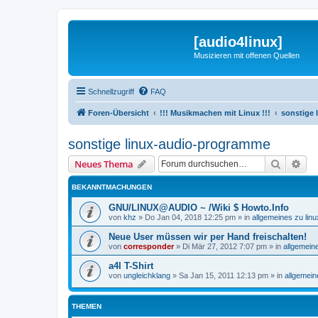
[audio4linux]
Musizieren mit offenen Quellen
Schnellzugriff
FAQ
Foren-Übersicht
!!! Musikmachen mit Linux !!!
sonstige
sonstige linux-audio-programme
Suche
Erw
Neues Thema
BEKANNTMACHUNGEN
GNU/LINUX@AUDIO ~ /Wiki $ Howto.Info
von
khz
»
Do Jan 04, 2018 12:25 pm
» in
allgemeines zu li
Neue User müssen wir per Hand freischalten!
von
corresponder
»
Di Mär 27, 2012 7:07 pm
» in
allgemein
a4l T-Shirt
von
ungleichklang
»
Sa Jan 15, 2011 12:13 pm
» in
allgemei
THEMEN