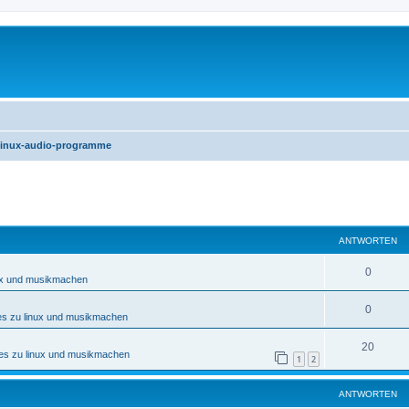
 linux-audio-programme
eiterte Suche
ANTWORTEN
0
nux und musikmachen
0
es zu linux und musikmachen
20
nes zu linux und musikmachen
1
2
ANTWORTEN