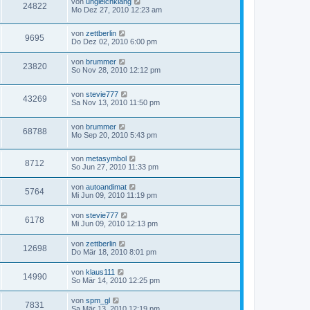
von
ungleichklang
24822
Mo Dez 27, 2010 12:23 am
von
zettberlin
9695
Do Dez 02, 2010 6:00 pm
von
brummer
23820
So Nov 28, 2010 12:12 pm
von
stevie777
43269
Sa Nov 13, 2010 11:50 pm
von
brummer
68788
Mo Sep 20, 2010 5:43 pm
von
metasymbol
8712
So Jun 27, 2010 11:33 pm
von
autoandimat
5764
Mi Jun 09, 2010 11:19 pm
von
stevie777
6178
Mi Jun 09, 2010 12:13 pm
von
zettberlin
12698
Do Mär 18, 2010 8:01 pm
von
klaus111
14990
So Mär 14, 2010 12:25 pm
von
spm_gl
7831
Sa Mär 13, 2010 12:19 pm