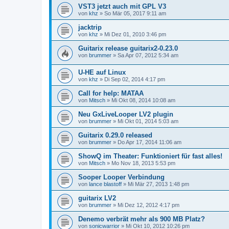
VST3 jetzt auch mit GPL V3
von
khz
»
So Mär 05, 2017 9:11 am
jacktrip
von
khz
»
Mi Dez 01, 2010 3:46 pm
Guitarix release guitarix2-0.23.0
von
brummer
»
Sa Apr 07, 2012 5:34 am
U-HE auf Linux
von
khz
»
Di Sep 02, 2014 4:17 pm
Call for help: MATAA
von
Mitsch
»
Mi Okt 08, 2014 10:08 am
Neu GxLiveLooper LV2 plugin
von
brummer
»
Mi Okt 01, 2014 5:03 am
Guitarix 0.29.0 released
von
brummer
»
Do Apr 17, 2014 11:06 am
ShowQ im Theater: Funktioniert für fast alles!
von
Mitsch
»
Mo Nov 18, 2013 5:53 pm
Sooper Looper Verbindung
von
lance blastoff
»
Mi Mär 27, 2013 1:48 pm
guitarix LV2
von
brummer
»
Mi Dez 12, 2012 4:17 pm
Denemo verbrät mehr als 900 MB Platz?
von
sonicwarrior
»
Mi Okt 10, 2012 10:26 pm