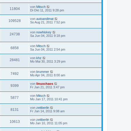
von
Mitsch
11804
Di Okt 11, 2011 9:28 pm
von
autoandimat
109528
So Aug 21, 2011 7:52 pm
von
nowhiskey
24738
Sa Jun 04, 2011 9:18 pm
von
Mitsch
6858
Sa Jun 04, 2011 2:54 pm
von
khz
28481
Mo Mai 30, 2011 3:29 pm
von
brummer
7492
Mo Apr 04, 2011 8:00 am
von
linuxchaos
9399
Fr Jan 21, 2011 3:47 pm
von
Mitsch
5877
Mo Jan 17, 2011 10:41 pm
von
zettberlin
8131
Fr Jan 14, 2011 9:08 am
von
zettberlin
10613
Mo Jan 10, 2011 11:05 pm