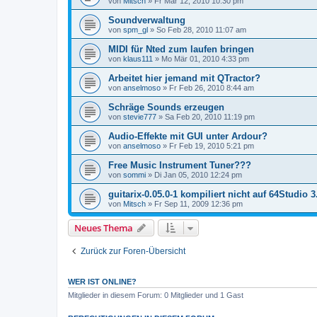
von
Mitsch
»
Fr Mär 12, 2010 10:30 pm
Soundverwaltung
von
spm_gl
»
So Feb 28, 2010 11:07 am
MIDI für Nted zum laufen bringen
von
klaus111
»
Mo Mär 01, 2010 4:33 pm
Arbeitet hier jemand mit QTractor?
von
anselmoso
»
Fr Feb 26, 2010 8:44 am
Schräge Sounds erzeugen
von
stevie777
»
Sa Feb 20, 2010 11:19 pm
Audio-Effekte mit GUI unter Ardour?
von
anselmoso
»
Fr Feb 19, 2010 5:21 pm
Free Music Instrument Tuner???
von
sommi
»
Di Jan 05, 2010 12:24 pm
guitarix-0.05.0-1 kompiliert nicht auf 64Studio 3
von
Mitsch
»
Fr Sep 11, 2009 12:36 pm
Neues Thema
Zurück zur Foren-Übersicht
WER IST ONLINE?
Mitglieder in diesem Forum: 0 Mitglieder und 1 Gast