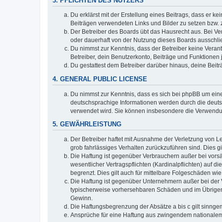
3. PFLICHTEN DES NUTZERS
Du erklärst mit der Erstellung eines Beitrags, dass er ke
Beiträgen verwendeten Links und Bilder zu setzen bzw.
Der Betreiber des Boards übt das Hausrecht aus. Bei V
oder dauerhaft von der Nutzung dieses Boards ausschlie
Du nimmst zur Kenntnis, dass der Betreiber keine Verantw
Betreiber, dein Benutzerkonto, Beiträge und Funktionen 
Du gestattest dem Betreiber darüber hinaus, deine Beit
4. GENERAL PUBLIC LICENSE
Du nimmst zur Kenntnis, dass es sich bei phpBB um eine
deutschsprachige Informationen werden durch die deuts
verwendet wird. Sie können insbesondere die Verwendun
5. GEWÄHRLEISTUNG
Der Betreiber haftet mit Ausnahme der Verletzung von Le
grob fahrlässiges Verhalten zurückzuführen sind. Dies 
Die Haftung ist gegenüber Verbrauchern außer bei vors
wesentlicher Vertragspflichten (Kardinalpflichten) auf
begrenzt. Dies gilt auch für mittelbare Folgeschäden 
Die Haftung ist gegenüber Unternehmern außer bei der V
typischerweise vorhersehbaren Schäden und im Übrigen 
Gewinn.
Die Haftungsbegrenzung der Absätze a bis c gilt sinnge
Ansprüche für eine Haftung aus zwingendem nationalem