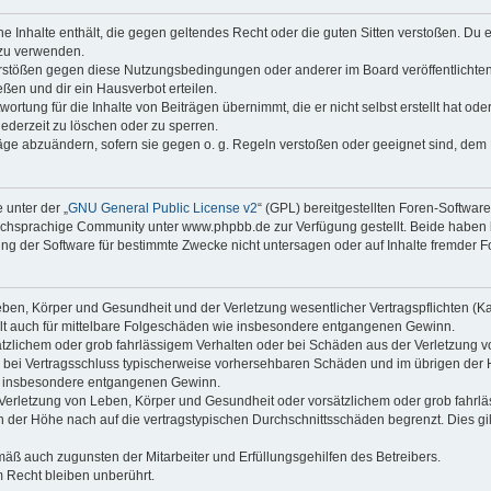
ine Inhalte enthält, die gegen geltendes Recht oder die guten Sitten verstoßen. Du 
 zu verwenden.
erstößen gegen diese Nutzungsbedingungen oder anderer im Board veröffentlichte
ßen und dir ein Hausverbot erteilen.
ortung für die Inhalte von Beiträgen übernimmt, die er nicht selbst erstellt hat od
jederzeit zu löschen oder zu sperren.
räge abzuändern, sofern sie gegen o. g. Regeln verstoßen oder geeignet sind, dem
 unter der „
GNU General Public License v2
“ (GPL) bereitgestellten Foren-Softwa
chsprachige Community unter www.phpbb.de zur Verfügung gestellt. Beide haben ke
g der Software für bestimmte Zwecke nicht untersagen oder auf Inhalte fremder F
ben, Körper und Gesundheit und der Verletzung wesentlicher Vertragspflichten (Kard
gilt auch für mittelbare Folgeschäden wie insbesondere entgangenen Gewinn.
ätzlichem oder grob fahrlässigem Verhalten oder bei Schäden aus der Verletzung 
 die bei Vertragsschluss typischerweise vorhersehbaren Schäden und im übrigen de
wie insbesondere entgangenen Gewinn.
erletzung von Leben, Körper und Gesundheit oder vorsätzlichem oder grob fahrläs
der Höhe nach auf die vertragstypischen Durchschnittsschäden begrenzt. Dies gi
mäß auch zugunsten der Mitarbeiter und Erfüllungsgehilfen des Betreibers.
 Recht bleiben unberührt.