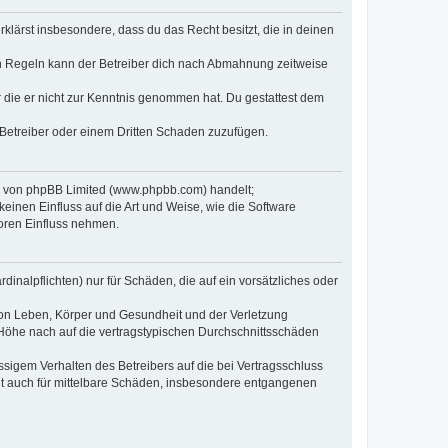
erklärst insbesondere, dass du das Recht besitzt, die in deinen
n Regeln kann der Betreiber dich nach Abmahnung zeitweise
er die er nicht zur Kenntnis genommen hat. Du gestattest dem
 Betreiber oder einem Dritten Schaden zuzufügen.
re von phpBB Limited (www.phpbb.com) handelt;
inen Einfluss auf die Art und Weise, wie die Software
oren Einfluss nehmen.
inalpflichten) nur für Schäden, die auf ein vorsätzliches oder
von Leben, Körper und Gesundheit und der Verletzung
r Höhe nach auf die vertragstypischen Durchschnittsschäden
sigem Verhalten des Betreibers auf die bei Vertragsschluss
lt auch für mittelbare Schäden, insbesondere entgangenen