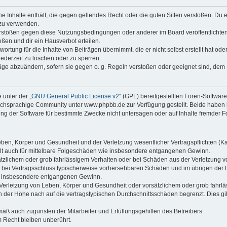
ine Inhalte enthält, die gegen geltendes Recht oder die guten Sitten verstoßen. Du 
 zu verwenden.
erstößen gegen diese Nutzungsbedingungen oder anderer im Board veröffentlichte
ßen und dir ein Hausverbot erteilen.
ortung für die Inhalte von Beiträgen übernimmt, die er nicht selbst erstellt hat od
jederzeit zu löschen oder zu sperren.
räge abzuändern, sofern sie gegen o. g. Regeln verstoßen oder geeignet sind, dem
 unter der „
GNU General Public License v2
“ (GPL) bereitgestellten Foren-Softwa
chsprachige Community unter www.phpbb.de zur Verfügung gestellt. Beide haben ke
g der Software für bestimmte Zwecke nicht untersagen oder auf Inhalte fremder F
ben, Körper und Gesundheit und der Verletzung wesentlicher Vertragspflichten (Kard
gilt auch für mittelbare Folgeschäden wie insbesondere entgangenen Gewinn.
ätzlichem oder grob fahrlässigem Verhalten oder bei Schäden aus der Verletzung 
 die bei Vertragsschluss typischerweise vorhersehbaren Schäden und im übrigen de
wie insbesondere entgangenen Gewinn.
erletzung von Leben, Körper und Gesundheit oder vorsätzlichem oder grob fahrläs
der Höhe nach auf die vertragstypischen Durchschnittsschäden begrenzt. Dies gi
mäß auch zugunsten der Mitarbeiter und Erfüllungsgehilfen des Betreibers.
 Recht bleiben unberührt.