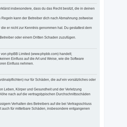
erklärst insbesondere, dass du das Recht besitzt, die in deinen
n Regeln kann der Betreiber dich nach Abmahnung zeitweise
er die er nicht zur Kenntnis genommen hat. Du gestattest dem
 Betreiber oder einem Dritten Schaden zuzufügen.
re von phpBB Limited (www.phpbb.com) handelt;
inen Einfluss auf die Art und Weise, wie die Software
oren Einfluss nehmen.
inalpflichten) nur für Schäden, die auf ein vorsätzliches oder
von Leben, Körper und Gesundheit und der Verletzung
r Höhe nach auf die vertragstypischen Durchschnittsschäden
sigem Verhalten des Betreibers auf die bei Vertragsschluss
lt auch für mittelbare Schäden, insbesondere entgangenen