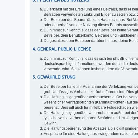
3. PFLICHTEN DES NUTZERS
Du erklärst mit der Erstellung eines Beitrags, dass er ke
Beiträgen verwendeten Links und Bilder zu setzen bzw.
Der Betreiber des Boards übt das Hausrecht aus. Bei V
oder dauerhaft von der Nutzung dieses Boards ausschlie
Du nimmst zur Kenntnis, dass der Betreiber keine Verantw
Betreiber, dein Benutzerkonto, Beiträge und Funktionen 
Du gestattest dem Betreiber darüber hinaus, deine Beit
4. GENERAL PUBLIC LICENSE
Du nimmst zur Kenntnis, dass es sich bei phpBB um eine
deutschsprachige Informationen werden durch die deuts
verwendet wird. Sie können insbesondere die Verwendun
5. GEWÄHRLEISTUNG
Der Betreiber haftet mit Ausnahme der Verletzung von Le
grob fahrlässiges Verhalten zurückzuführen sind. Dies 
Die Haftung ist gegenüber Verbrauchern außer bei vors
wesentlicher Vertragspflichten (Kardinalpflichten) auf
begrenzt. Dies gilt auch für mittelbare Folgeschäden 
Die Haftung ist gegenüber Unternehmern außer bei der V
typischerweise vorhersehbaren Schäden und im Übrigen 
Gewinn.
Die Haftungsbegrenzung der Absätze a bis c gilt sinnge
Ansprüche für eine Haftung aus zwingendem nationalem