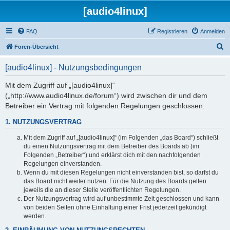
[audio4linux]
FAQ
Registrieren
Anmelden
S
Foren-Übersicht
u
[audio4linux] - Nutzungsbedingungen
c
h
Mit dem Zugriff auf „[audio4linux]“
(„http://www.audio4linux.de/forum“) wird zwischen dir und dem
e
Betreiber ein Vertrag mit folgenden Regelungen geschlossen:
1. NUTZUNGSVERTRAG
Mit dem Zugriff auf „[audio4linux]“ (im Folgenden „das Board“) schließt
du einen Nutzungsvertrag mit dem Betreiber des Boards ab (im
Folgenden „Betreiber“) und erklärst dich mit den nachfolgenden
Regelungen einverstanden.
Wenn du mit diesen Regelungen nicht einverstanden bist, so darfst du
das Board nicht weiter nutzen. Für die Nutzung des Boards gelten
jeweils die an dieser Stelle veröffentlichten Regelungen.
Der Nutzungsvertrag wird auf unbestimmte Zeit geschlossen und kann
von beiden Seiten ohne Einhaltung einer Frist jederzeit gekündigt
werden.