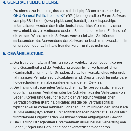
4. GENERAL PUBLIC LICENSE
Du nimmst zur Kenntnis, dass es sich bei phpBB um eine unter der „
GNU General Public License v2
“ (GPL) bereitgestellten Foren-Software
von phpBB Limited (www.phpbb.com) handelt; deutschsprachige
Informationen werden durch die deutschsprachige Community unter
www.phpbb.de zur Verfügung gestellt. Beide haben keinen Einfluss auf
die Art und Weise, wie die Software verwendet wird. Sie können
insbesondere die Verwendung der Software für bestimmte Zwecke nicht
untersagen oder auf Inhalte fremder Foren Einfluss nehmen.
5. GEWÄHRLEISTUNG
Der Betreiber haftet mit Ausnahme der Verletzung von Leben, Körper
und Gesundheit und der Verletzung wesentlicher Vertragspflichten
(Kardinalpflichten) nur für Schäden, die auf ein vorsätzliches oder grob
fahrlässiges Verhalten zurückzuführen sind. Dies gilt auch für mittelbare
Folgeschäden wie insbesondere entgangenen Gewinn.
Die Haftung ist gegenüber Verbrauchern außer bei vorsätzlichem oder
grob fahrlässigem Verhalten oder bei Schäden aus der Verletzung von
Leben, Körper und Gesundheit und der Verletzung wesentlicher
Vertragspflichten (Kardinalpflichten) auf die bei Vertragsschluss
typischerweise vorhersehbaren Schäden und im übrigen der Höhe nach
auf die vertragstypischen Durchschnittsschäden begrenzt. Dies gilt auch
für mittelbare Folgeschäden wie insbesondere entgangenen Gewinn.
Die Haftung ist gegenüber Unternehmern außer bei der Verletzung von
Leben, Körper und Gesundheit oder vorsätzlichem oder grob