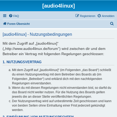
[audio4linux]
FAQ
Registrieren
Anmelden
S
Foren-Übersicht
u
[audio4linux] - Nutzungsbedingungen
c
h
Mit dem Zugriff auf „[audio4linux]“
(„http://www.audio4linux.de/forum“) wird zwischen dir und dem
e
Betreiber ein Vertrag mit folgenden Regelungen geschlossen:
1. NUTZUNGSVERTRAG
Mit dem Zugriff auf „[audio4linux]“ (im Folgenden „das Board“) schließt
du einen Nutzungsvertrag mit dem Betreiber des Boards ab (im
Folgenden „Betreiber“) und erklärst dich mit den nachfolgenden
Regelungen einverstanden.
Wenn du mit diesen Regelungen nicht einverstanden bist, so darfst du
das Board nicht weiter nutzen. Für die Nutzung des Boards gelten
jeweils die an dieser Stelle veröffentlichten Regelungen.
Der Nutzungsvertrag wird auf unbestimmte Zeit geschlossen und kann
von beiden Seiten ohne Einhaltung einer Frist jederzeit gekündigt
werden.