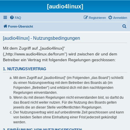
[audio4linux]
FAQ
Registrieren
Anmelden
S
Foren-Übersicht
u
[audio4linux] - Nutzungsbedingungen
c
h
Mit dem Zugriff auf „[audio4linux]“
(„http://www.audio4linux.de/forum“) wird zwischen dir und dem
e
Betreiber ein Vertrag mit folgenden Regelungen geschlossen:
1. NUTZUNGSVERTRAG
Mit dem Zugriff auf „[audio4linux]“ (im Folgenden „das Board“) schließt
du einen Nutzungsvertrag mit dem Betreiber des Boards ab (im
Folgenden „Betreiber“) und erklärst dich mit den nachfolgenden
Regelungen einverstanden.
Wenn du mit diesen Regelungen nicht einverstanden bist, so darfst du
das Board nicht weiter nutzen. Für die Nutzung des Boards gelten
jeweils die an dieser Stelle veröffentlichten Regelungen.
Der Nutzungsvertrag wird auf unbestimmte Zeit geschlossen und kann
von beiden Seiten ohne Einhaltung einer Frist jederzeit gekündigt
werden.