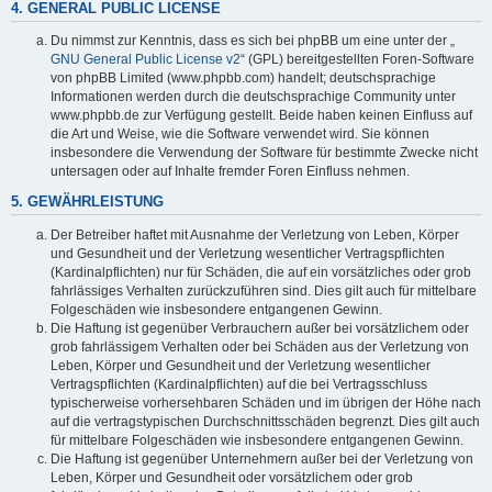
4. GENERAL PUBLIC LICENSE
Du nimmst zur Kenntnis, dass es sich bei phpBB um eine unter der „
GNU General Public License v2
“ (GPL) bereitgestellten Foren-Software
von phpBB Limited (www.phpbb.com) handelt; deutschsprachige
Informationen werden durch die deutschsprachige Community unter
www.phpbb.de zur Verfügung gestellt. Beide haben keinen Einfluss auf
die Art und Weise, wie die Software verwendet wird. Sie können
insbesondere die Verwendung der Software für bestimmte Zwecke nicht
untersagen oder auf Inhalte fremder Foren Einfluss nehmen.
5. GEWÄHRLEISTUNG
Der Betreiber haftet mit Ausnahme der Verletzung von Leben, Körper
und Gesundheit und der Verletzung wesentlicher Vertragspflichten
(Kardinalpflichten) nur für Schäden, die auf ein vorsätzliches oder grob
fahrlässiges Verhalten zurückzuführen sind. Dies gilt auch für mittelbare
Folgeschäden wie insbesondere entgangenen Gewinn.
Die Haftung ist gegenüber Verbrauchern außer bei vorsätzlichem oder
grob fahrlässigem Verhalten oder bei Schäden aus der Verletzung von
Leben, Körper und Gesundheit und der Verletzung wesentlicher
Vertragspflichten (Kardinalpflichten) auf die bei Vertragsschluss
typischerweise vorhersehbaren Schäden und im übrigen der Höhe nach
auf die vertragstypischen Durchschnittsschäden begrenzt. Dies gilt auch
für mittelbare Folgeschäden wie insbesondere entgangenen Gewinn.
Die Haftung ist gegenüber Unternehmern außer bei der Verletzung von
Leben, Körper und Gesundheit oder vorsätzlichem oder grob