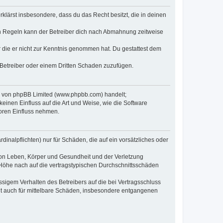
erklärst insbesondere, dass du das Recht besitzt, die in deinen
n Regeln kann der Betreiber dich nach Abmahnung zeitweise
er die er nicht zur Kenntnis genommen hat. Du gestattest dem
 Betreiber oder einem Dritten Schaden zuzufügen.
re von phpBB Limited (www.phpbb.com) handelt;
inen Einfluss auf die Art und Weise, wie die Software
oren Einfluss nehmen.
inalpflichten) nur für Schäden, die auf ein vorsätzliches oder
von Leben, Körper und Gesundheit und der Verletzung
r Höhe nach auf die vertragstypischen Durchschnittsschäden
sigem Verhalten des Betreibers auf die bei Vertragsschluss
lt auch für mittelbare Schäden, insbesondere entgangenen