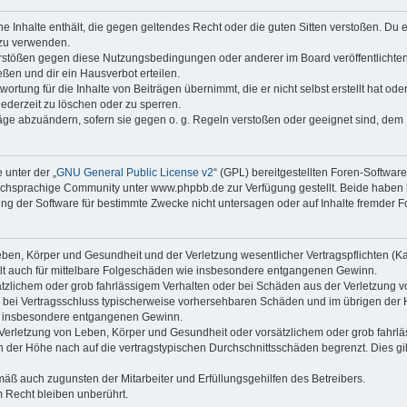
ine Inhalte enthält, die gegen geltendes Recht oder die guten Sitten verstoßen. Du 
 zu verwenden.
erstößen gegen diese Nutzungsbedingungen oder anderer im Board veröffentlichte
ßen und dir ein Hausverbot erteilen.
ortung für die Inhalte von Beiträgen übernimmt, die er nicht selbst erstellt hat od
jederzeit zu löschen oder zu sperren.
räge abzuändern, sofern sie gegen o. g. Regeln verstoßen oder geeignet sind, dem
 unter der „
GNU General Public License v2
“ (GPL) bereitgestellten Foren-Softwa
chsprachige Community unter www.phpbb.de zur Verfügung gestellt. Beide haben ke
g der Software für bestimmte Zwecke nicht untersagen oder auf Inhalte fremder F
ben, Körper und Gesundheit und der Verletzung wesentlicher Vertragspflichten (Kard
gilt auch für mittelbare Folgeschäden wie insbesondere entgangenen Gewinn.
ätzlichem oder grob fahrlässigem Verhalten oder bei Schäden aus der Verletzung 
 die bei Vertragsschluss typischerweise vorhersehbaren Schäden und im übrigen de
wie insbesondere entgangenen Gewinn.
erletzung von Leben, Körper und Gesundheit oder vorsätzlichem oder grob fahrläs
der Höhe nach auf die vertragstypischen Durchschnittsschäden begrenzt. Dies gi
mäß auch zugunsten der Mitarbeiter und Erfüllungsgehilfen des Betreibers.
 Recht bleiben unberührt.