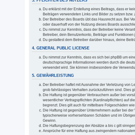
3. PFLICHTEN DES NUTZERS
Du erklärst mit der Erstellung eines Beitrags, dass er ke
Beiträgen verwendeten Links und Bilder zu setzen bzw.
Der Betreiber des Boards übt das Hausrecht aus. Bei V
oder dauerhaft von der Nutzung dieses Boards ausschlie
Du nimmst zur Kenntnis, dass der Betreiber keine Verantw
Betreiber, dein Benutzerkonto, Beiträge und Funktionen 
Du gestattest dem Betreiber darüber hinaus, deine Beit
4. GENERAL PUBLIC LICENSE
Du nimmst zur Kenntnis, dass es sich bei phpBB um eine
deutschsprachige Informationen werden durch die deuts
verwendet wird. Sie können insbesondere die Verwendun
5. GEWÄHRLEISTUNG
Der Betreiber haftet mit Ausnahme der Verletzung von Le
grob fahrlässiges Verhalten zurückzuführen sind. Dies 
Die Haftung ist gegenüber Verbrauchern außer bei vors
wesentlicher Vertragspflichten (Kardinalpflichten) auf
begrenzt. Dies gilt auch für mittelbare Folgeschäden 
Die Haftung ist gegenüber Unternehmern außer bei der V
typischerweise vorhersehbaren Schäden und im Übrigen 
Gewinn.
Die Haftungsbegrenzung der Absätze a bis c gilt sinnge
Ansprüche für eine Haftung aus zwingendem nationalem