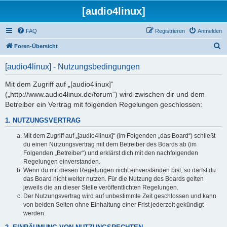
[audio4linux]
FAQ
Registrieren
Anmelden
S
Foren-Übersicht
u
[audio4linux] - Nutzungsbedingungen
c
h
Mit dem Zugriff auf „[audio4linux]“
(„http://www.audio4linux.de/forum“) wird zwischen dir und dem
e
Betreiber ein Vertrag mit folgenden Regelungen geschlossen:
1. NUTZUNGSVERTRAG
Mit dem Zugriff auf „[audio4linux]“ (im Folgenden „das Board“) schließt
du einen Nutzungsvertrag mit dem Betreiber des Boards ab (im
Folgenden „Betreiber“) und erklärst dich mit den nachfolgenden
Regelungen einverstanden.
Wenn du mit diesen Regelungen nicht einverstanden bist, so darfst du
das Board nicht weiter nutzen. Für die Nutzung des Boards gelten
jeweils die an dieser Stelle veröffentlichten Regelungen.
Der Nutzungsvertrag wird auf unbestimmte Zeit geschlossen und kann
von beiden Seiten ohne Einhaltung einer Frist jederzeit gekündigt
werden.