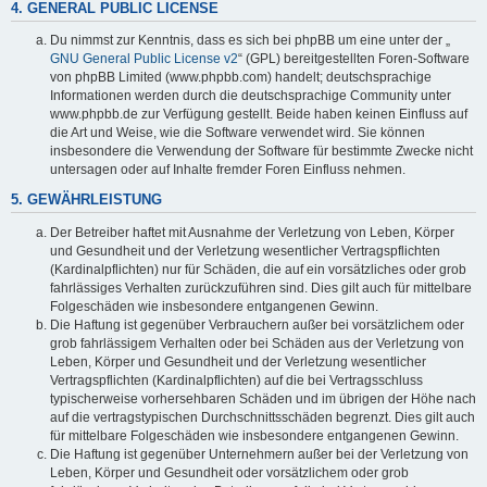
4. GENERAL PUBLIC LICENSE
Du nimmst zur Kenntnis, dass es sich bei phpBB um eine unter der „
GNU General Public License v2
“ (GPL) bereitgestellten Foren-Software
von phpBB Limited (www.phpbb.com) handelt; deutschsprachige
Informationen werden durch die deutschsprachige Community unter
www.phpbb.de zur Verfügung gestellt. Beide haben keinen Einfluss auf
die Art und Weise, wie die Software verwendet wird. Sie können
insbesondere die Verwendung der Software für bestimmte Zwecke nicht
untersagen oder auf Inhalte fremder Foren Einfluss nehmen.
5. GEWÄHRLEISTUNG
Der Betreiber haftet mit Ausnahme der Verletzung von Leben, Körper
und Gesundheit und der Verletzung wesentlicher Vertragspflichten
(Kardinalpflichten) nur für Schäden, die auf ein vorsätzliches oder grob
fahrlässiges Verhalten zurückzuführen sind. Dies gilt auch für mittelbare
Folgeschäden wie insbesondere entgangenen Gewinn.
Die Haftung ist gegenüber Verbrauchern außer bei vorsätzlichem oder
grob fahrlässigem Verhalten oder bei Schäden aus der Verletzung von
Leben, Körper und Gesundheit und der Verletzung wesentlicher
Vertragspflichten (Kardinalpflichten) auf die bei Vertragsschluss
typischerweise vorhersehbaren Schäden und im übrigen der Höhe nach
auf die vertragstypischen Durchschnittsschäden begrenzt. Dies gilt auch
für mittelbare Folgeschäden wie insbesondere entgangenen Gewinn.
Die Haftung ist gegenüber Unternehmern außer bei der Verletzung von
Leben, Körper und Gesundheit oder vorsätzlichem oder grob