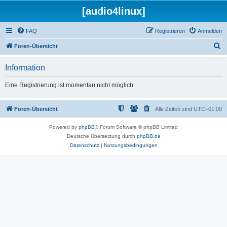
[audio4linux]
FAQ
Registrieren
Anmelden
S
Foren-Übersicht
u
Information
c
h
Eine Registrierung ist momentan nicht möglich.
e
Foren-Übersicht
Alle Zeiten sind
UTC+01:00
Powered by
phpBB
® Forum Software © phpBB Limited
Deutsche Übersetzung durch
phpBB.de
Datenschutz
|
Nutzungsbedingungen