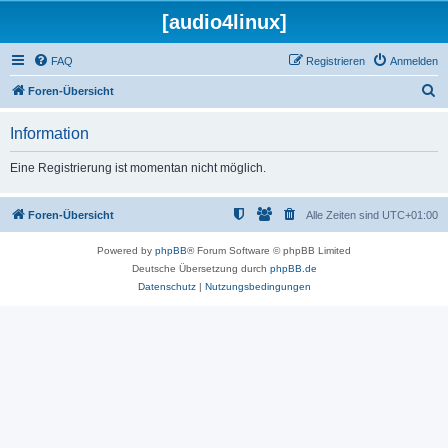
[audio4linux]
FAQ
Registrieren
Anmelden
S
Foren-Übersicht
u
Information
c
h
Eine Registrierung ist momentan nicht möglich.
e
Foren-Übersicht
Alle Zeiten sind
UTC+01:00
Powered by
phpBB
® Forum Software © phpBB Limited
Deutsche Übersetzung durch
phpBB.de
Datenschutz
|
Nutzungsbedingungen