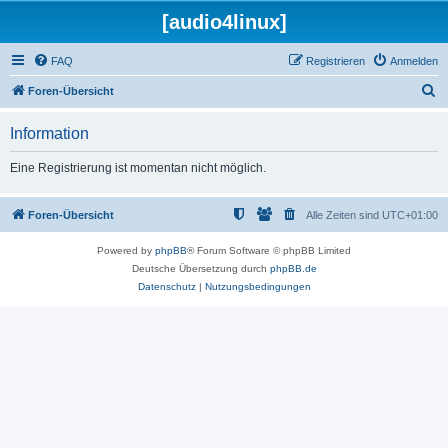
[audio4linux]
FAQ
Registrieren
Anmelden
S
Foren-Übersicht
u
Information
c
h
Eine Registrierung ist momentan nicht möglich.
e
Foren-Übersicht
Alle Zeiten sind
UTC+01:00
Powered by
phpBB
® Forum Software © phpBB Limited
Deutsche Übersetzung durch
phpBB.de
Datenschutz
|
Nutzungsbedingungen