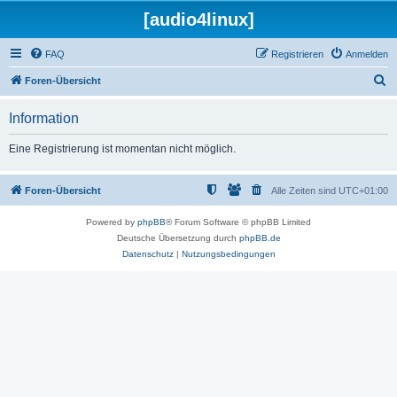
[audio4linux]
FAQ
Registrieren
Anmelden
S
Foren-Übersicht
u
Information
c
h
Eine Registrierung ist momentan nicht möglich.
e
Foren-Übersicht
Alle Zeiten sind
UTC+01:00
Powered by
phpBB
® Forum Software © phpBB Limited
Deutsche Übersetzung durch
phpBB.de
Datenschutz
|
Nutzungsbedingungen