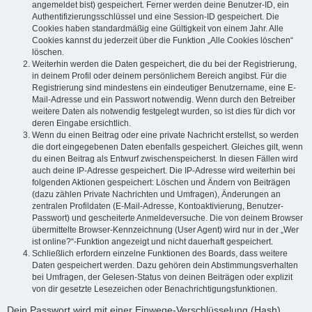
angemeldet bist) gespeichert. Ferner werden deine Benutzer-ID, ein
Authentifizierungsschlüssel und eine Session-ID gespeichert. Die
Cookies haben standardmäßig eine Gültigkeit von einem Jahr. Alle
Cookies kannst du jederzeit über die Funktion „Alle Cookies löschen“
löschen.
Weiterhin werden die Daten gespeichert, die du bei der Registrierung,
in deinem Profil oder deinem persönlichem Bereich angibst. Für die
Registrierung sind mindestens ein eindeutiger Benutzername, eine E-
Mail-Adresse und ein Passwort notwendig. Wenn durch den Betreiber
weitere Daten als notwendig festgelegt wurden, so ist dies für dich vor
deren Eingabe ersichtlich.
Wenn du einen Beitrag oder eine private Nachricht erstellst, so werden
die dort eingegebenen Daten ebenfalls gespeichert. Gleiches gilt, wenn
du einen Beitrag als Entwurf zwischenspeicherst. In diesen Fällen wird
auch deine IP-Adresse gespeichert. Die IP-Adresse wird weiterhin bei
folgenden Aktionen gespeichert: Löschen und Ändern von Beiträgen
(dazu zählen Private Nachrichten und Umfragen), Änderungen an
zentralen Profildaten (E-Mail-Adresse, Kontoaktivierung, Benutzer-
Passwort) und gescheiterte Anmeldeversuche. Die von deinem Browser
übermittelte Browser-Kennzeichnung (User Agent) wird nur in der „Wer
ist online?“-Funktion angezeigt und nicht dauerhaft gespeichert.
Schließlich erfordern einzelne Funktionen des Boards, dass weitere
Daten gespeichert werden. Dazu gehören dein Abstimmungsverhalten
bei Umfragen, der Gelesen-Status von deinen Beiträgen oder explizit
von dir gesetzte Lesezeichen oder Benachrichtigungsfunktionen.
Dein Passwort wird mit einer Einwege-Verschlüsselung (Hash)