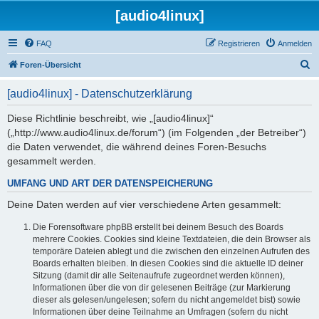
[audio4linux]
FAQ
Registrieren
Anmelden
S
Foren-Übersicht
u
[audio4linux] - Datenschutzerklärung
c
h
Diese Richtlinie beschreibt, wie „[audio4linux]“
(„http://www.audio4linux.de/forum“) (im Folgenden „der Betreiber“)
e
die Daten verwendet, die während deines Foren-Besuchs
gesammelt werden.
UMFANG UND ART DER DATENSPEICHERUNG
Deine Daten werden auf vier verschiedene Arten gesammelt:
Die Forensoftware phpBB erstellt bei deinem Besuch des Boards
mehrere Cookies. Cookies sind kleine Textdateien, die dein Browser als
temporäre Dateien ablegt und die zwischen den einzelnen Aufrufen des
Boards erhalten bleiben. In diesen Cookies sind die aktuelle ID deiner
Sitzung (damit dir alle Seitenaufrufe zugeordnet werden können),
Informationen über die von dir gelesenen Beiträge (zur Markierung
dieser als gelesen/ungelesen; sofern du nicht angemeldet bist) sowie
Informationen über deine Teilnahme an Umfragen (sofern du nicht