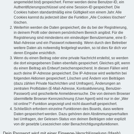
angemeldet bist) gespeichert. Ferner werden deine Benutzer-ID, ein
Authentifizierungsschlüssel und eine Session-ID gespeichert. Die
Cookies haben standardmäßig eine Gültigkeit von einem Jahr. Alle
Cookies kannst du jederzeit über die Funktion „Alle Cookies löschen“
löschen.
Weiterhin werden die Daten gespeichert, die du bei der Registrierung,
in deinem Profil oder deinem persönlichem Bereich angibst. Für die
Registrierung sind mindestens ein eindeutiger Benutzername, eine E-
Mail-Adresse und ein Passwort notwendig. Wenn durch den Betreiber
weitere Daten als notwendig festgelegt wurden, so ist dies für dich vor
deren Eingabe ersichtlich.
Wenn du einen Beitrag oder eine private Nachricht erstellst, so werden
die dort eingegebenen Daten ebenfalls gespeichert. Gleiches gilt, wenn
du einen Beitrag als Entwurf zwischenspeicherst. In diesen Fällen wird
auch deine IP-Adresse gespeichert. Die IP-Adresse wird weiterhin bei
folgenden Aktionen gespeichert: Löschen und Ändern von Beiträgen
(dazu zählen Private Nachrichten und Umfragen), Änderungen an
zentralen Profildaten (E-Mail-Adresse, Kontoaktivierung, Benutzer-
Passwort) und gescheiterte Anmeldeversuche. Die von deinem Browser
übermittelte Browser-Kennzeichnung (User Agent) wird nur in der „Wer
ist online?“-Funktion angezeigt und nicht dauerhaft gespeichert.
Schließlich erfordern einzelne Funktionen des Boards, dass weitere
Daten gespeichert werden. Dazu gehören dein Abstimmungsverhalten
bei Umfragen, der Gelesen-Status von deinen Beiträgen oder explizit
von dir gesetzte Lesezeichen oder Benachrichtigungsfunktionen.
Dein Passwort wird mit einer Einwege-Verschlüsselung (Hash)