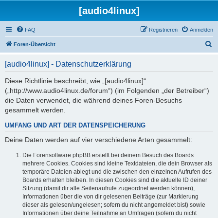
[audio4linux]
FAQ
Registrieren
Anmelden
S
Foren-Übersicht
u
[audio4linux] - Datenschutzerklärung
c
h
Diese Richtlinie beschreibt, wie „[audio4linux]“
(„http://www.audio4linux.de/forum“) (im Folgenden „der Betreiber“)
e
die Daten verwendet, die während deines Foren-Besuchs
gesammelt werden.
UMFANG UND ART DER DATENSPEICHERUNG
Deine Daten werden auf vier verschiedene Arten gesammelt:
Die Forensoftware phpBB erstellt bei deinem Besuch des Boards
mehrere Cookies. Cookies sind kleine Textdateien, die dein Browser als
temporäre Dateien ablegt und die zwischen den einzelnen Aufrufen des
Boards erhalten bleiben. In diesen Cookies sind die aktuelle ID deiner
Sitzung (damit dir alle Seitenaufrufe zugeordnet werden können),
Informationen über die von dir gelesenen Beiträge (zur Markierung
dieser als gelesen/ungelesen; sofern du nicht angemeldet bist) sowie
Informationen über deine Teilnahme an Umfragen (sofern du nicht