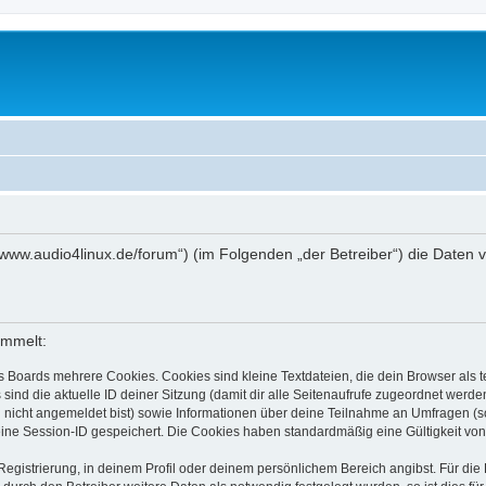
tp://www.audio4linux.de/forum“) (im Folgenden „der Betreiber“) die Dat
ammelt:
s Boards mehrere Cookies. Cookies sind kleine Textdateien, die dein Browser als
 sind die aktuelle ID deiner Sitzung (damit dir alle Seitenaufrufe zugeordnet werd
u nicht angemeldet bist) sowie Informationen über deine Teilnahme an Umfragen (s
eine Session-ID gespeichert. Die Cookies haben standardmäßig eine Gültigkeit von 
Registrierung, in deinem Profil oder deinem persönlichem Bereich angibst. Für di