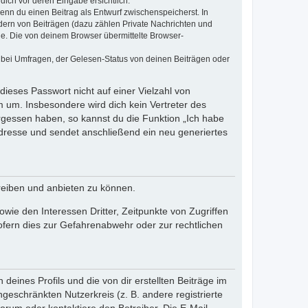
dich vor deren Eingabe ersichtlich.
wenn du einen Beitrag als Entwurf zwischenspeicherst. In
dern von Beiträgen (dazu zählen Private Nachrichten und
e. Die von deinem Browser übermittelte Browser-
 bei Umfragen, der Gelesen-Status von deinen Beiträgen oder
dieses Passwort nicht auf einer Vielzahl von
 um. Insbesondere wird dich kein Vertreter des
ergessen haben, so kannst du die Funktion „Ich habe
resse und sendet anschließend ein neu generiertes
reiben und anbieten zu können.
ie den Interessen Dritter, Zeitpunkte von Zugriffen
fern dies zur Gefahrenabwehr oder zur rechtlichen
eines Profils und die von dir erstellten Beiträge im
ngeschränkten Nutzerkreis (z. B. andere registrierte