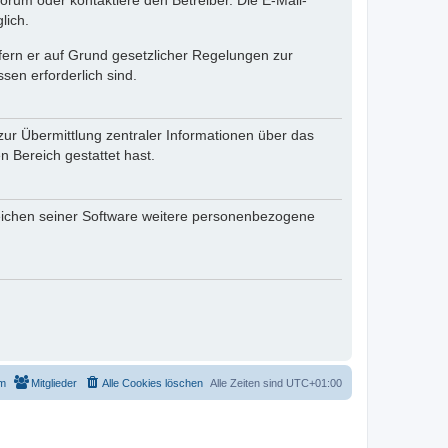
rum oder kontaktiere den Betreiber. Die E-Mail-
lich.
ofern er auf Grund gesetzlicher Regelungen zur
sen erforderlich sind.
zur Übermittlung zentraler Informationen über das
n Bereich gestattet hast.
reichen seiner Software weitere personenbezogene
m
Mitglieder
Alle Cookies löschen
Alle Zeiten sind
UTC+01:00