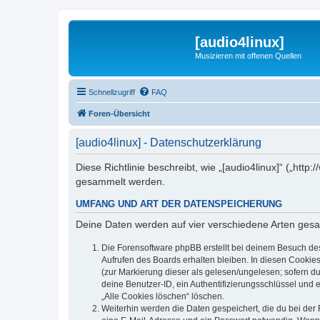
[audio4linux]
Musizieren mit offenen Quellen
Schnellzugriff
FAQ
Foren-Übersicht
[audio4linux] - Datenschutzerklärung
Diese Richtlinie beschreibt, wie „[audio4linux]“ („ht
gesammelt werden.
UMFANG UND ART DER DATENSPEICHERUNG
Deine Daten werden auf vier verschiedene Arten ges
Die Forensoftware phpBB erstellt bei deinem Besuch de
Aufrufen des Boards erhalten bleiben. In diesen Cookies
(zur Markierung dieser als gelesen/ungelesen; sofern d
deine Benutzer-ID, ein Authentifizierungsschlüssel und 
„Alle Cookies löschen“ löschen.
Weiterhin werden die Daten gespeichert, die du bei der 