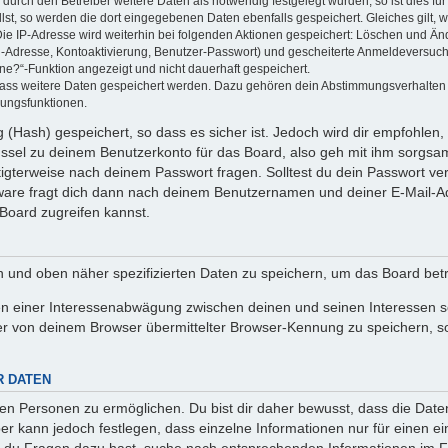
rch den Betreiber weitere Daten als notwendig festgelegt wurden, so ist dies für 
llst, so werden die dort eingegebenen Daten ebenfalls gespeichert. Gleiches gilt, 
Die IP-Adresse wird weiterhin bei folgenden Aktionen gespeichert: Löschen und Än
l-Adresse, Kontoaktivierung, Benutzer-Passwort) und gescheiterte Anmeldeversuch
ine?“-Funktion angezeigt und nicht dauerhaft gespeichert.
 dass weitere Daten gespeichert werden. Dazu gehören dein Abstimmungsverhalten
gungsfunktionen.
(Hash) gespeichert, so dass es sicher ist. Jedoch wird dir empfohlen, 
ssel zu deinem Benutzerkonto für das Board, also geh mit ihm sorgsam
htigterweise nach deinem Passwort fragen. Solltest du dein Passwort v
are fragt dich dann nach deinem Benutzernamen und deiner E-Mail-Ad
Board zugreifen kannst.
en und oben näher spezifizierten Daten zu speichern, um das Board bet
en einer Interessenabwägung zwischen deinen und seinen Interessen sow
r von deinem Browser übermittelter Browser-Kennung zu speichern, so
R DATEN
n Personen zu ermöglichen. Du bist dir daher bewusst, dass die Daten d
ber kann jedoch festlegen, dass einzelne Informationen nur für einen ei