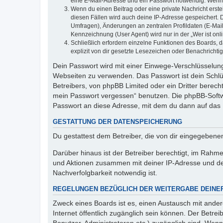
eine E-Mail-Adresse und ein Passwort notwendig. Wenn du
Wenn du einen Beitrag oder eine private Nachricht erste
diesen Fällen wird auch deine IP-Adresse gespeichert. 
Umfragen), Änderungen an zentralen Profildaten (E-Mai
Kennzeichnung (User Agent) wird nur in der „Wer ist onl
Schließlich erfordern einzelne Funktionen des Boards,
explizit von dir gesetzte Lesezeichen oder Benachrichti
Dein Passwort wird mit einer Einwege-Verschlüsselung 
Webseiten zu verwenden. Das Passwort ist dein Schlü
Betreibers, von phpBB Limited oder ein Dritter berec
mein Passwort vergessen“ benutzen. Die phpBB-Softw
Passwort an diese Adresse, mit dem du dann auf das 
GESTATTUNG DER DATENSPEICHERUNG
Du gestattest dem Betreiber, die von dir eingegeben
Darüber hinaus ist der Betreiber berechtigt, im Rahm
und Aktionen zusammen mit deiner IP-Adresse und de
Nachverfolgbarkeit notwendig ist.
REGELUNGEN BEZÜGLICH DER WEITERGABE DEINE
Zweck eines Boards ist es, einen Austausch mit andere
Internet öffentlich zugänglich sein können. Der Betrei