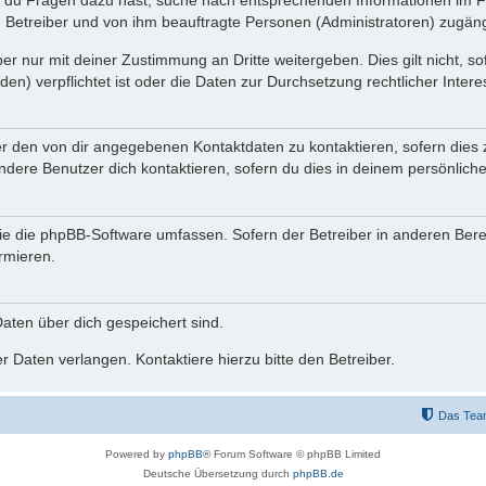
n du Fragen dazu hast, suche nach entsprechenden Informationen im Fo
n Betreiber und von ihm beauftragte Personen (Administratoren) zugäng
r nur mit deiner Zustimmung an Dritte weitergeben. Dies gilt nicht, s
n) verpflichtet ist oder die Daten zur Durchsetzung rechtlicher Interes
er den von dir angegebenen Kontaktdaten zu kontaktieren, sofern dies 
andere Benutzer dich kontaktieren, sofern du dies in deinem persönliche
, die die phpBB-Software umfassen. Sofern der Betreiber in anderen Be
ormieren.
 Daten über dich gespeichert sind.
 Daten verlangen. Kontaktiere hierzu bitte den Betreiber.
Das Tea
Powered by
phpBB
® Forum Software © phpBB Limited
Deutsche Übersetzung durch
phpBB.de