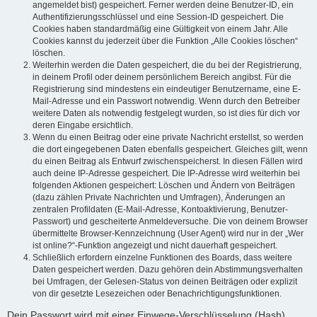
angemeldet bist) gespeichert. Ferner werden deine Benutzer-ID, ein
Authentifizierungsschlüssel und eine Session-ID gespeichert. Die
Cookies haben standardmäßig eine Gültigkeit von einem Jahr. Alle
Cookies kannst du jederzeit über die Funktion „Alle Cookies löschen“
löschen.
Weiterhin werden die Daten gespeichert, die du bei der Registrierung,
in deinem Profil oder deinem persönlichem Bereich angibst. Für die
Registrierung sind mindestens ein eindeutiger Benutzername, eine E-
Mail-Adresse und ein Passwort notwendig. Wenn durch den Betreiber
weitere Daten als notwendig festgelegt wurden, so ist dies für dich vor
deren Eingabe ersichtlich.
Wenn du einen Beitrag oder eine private Nachricht erstellst, so werden
die dort eingegebenen Daten ebenfalls gespeichert. Gleiches gilt, wenn
du einen Beitrag als Entwurf zwischenspeicherst. In diesen Fällen wird
auch deine IP-Adresse gespeichert. Die IP-Adresse wird weiterhin bei
folgenden Aktionen gespeichert: Löschen und Ändern von Beiträgen
(dazu zählen Private Nachrichten und Umfragen), Änderungen an
zentralen Profildaten (E-Mail-Adresse, Kontoaktivierung, Benutzer-
Passwort) und gescheiterte Anmeldeversuche. Die von deinem Browser
übermittelte Browser-Kennzeichnung (User Agent) wird nur in der „Wer
ist online?“-Funktion angezeigt und nicht dauerhaft gespeichert.
Schließlich erfordern einzelne Funktionen des Boards, dass weitere
Daten gespeichert werden. Dazu gehören dein Abstimmungsverhalten
bei Umfragen, der Gelesen-Status von deinen Beiträgen oder explizit
von dir gesetzte Lesezeichen oder Benachrichtigungsfunktionen.
Dein Passwort wird mit einer Einwege-Verschlüsselung (Hash)