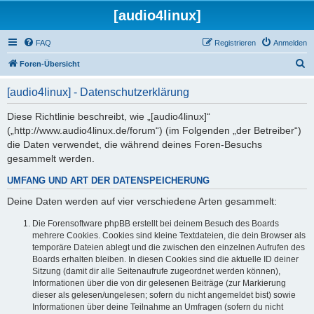
[audio4linux]
FAQ
Registrieren
Anmelden
S
Foren-Übersicht
u
[audio4linux] - Datenschutzerklärung
c
h
Diese Richtlinie beschreibt, wie „[audio4linux]“
(„http://www.audio4linux.de/forum“) (im Folgenden „der Betreiber“)
e
die Daten verwendet, die während deines Foren-Besuchs
gesammelt werden.
UMFANG UND ART DER DATENSPEICHERUNG
Deine Daten werden auf vier verschiedene Arten gesammelt:
Die Forensoftware phpBB erstellt bei deinem Besuch des Boards
mehrere Cookies. Cookies sind kleine Textdateien, die dein Browser als
temporäre Dateien ablegt und die zwischen den einzelnen Aufrufen des
Boards erhalten bleiben. In diesen Cookies sind die aktuelle ID deiner
Sitzung (damit dir alle Seitenaufrufe zugeordnet werden können),
Informationen über die von dir gelesenen Beiträge (zur Markierung
dieser als gelesen/ungelesen; sofern du nicht angemeldet bist) sowie
Informationen über deine Teilnahme an Umfragen (sofern du nicht