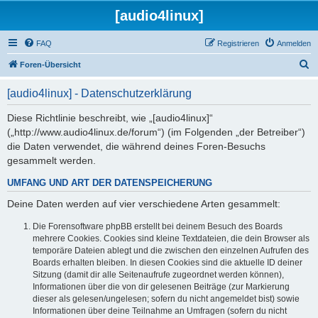
[audio4linux]
FAQ
Registrieren
Anmelden
S
Foren-Übersicht
u
[audio4linux] - Datenschutzerklärung
c
h
Diese Richtlinie beschreibt, wie „[audio4linux]“
(„http://www.audio4linux.de/forum“) (im Folgenden „der Betreiber“)
e
die Daten verwendet, die während deines Foren-Besuchs
gesammelt werden.
UMFANG UND ART DER DATENSPEICHERUNG
Deine Daten werden auf vier verschiedene Arten gesammelt:
Die Forensoftware phpBB erstellt bei deinem Besuch des Boards
mehrere Cookies. Cookies sind kleine Textdateien, die dein Browser als
temporäre Dateien ablegt und die zwischen den einzelnen Aufrufen des
Boards erhalten bleiben. In diesen Cookies sind die aktuelle ID deiner
Sitzung (damit dir alle Seitenaufrufe zugeordnet werden können),
Informationen über die von dir gelesenen Beiträge (zur Markierung
dieser als gelesen/ungelesen; sofern du nicht angemeldet bist) sowie
Informationen über deine Teilnahme an Umfragen (sofern du nicht