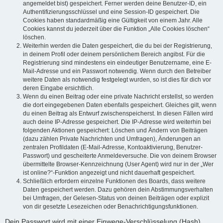
angemeldet bist) gespeichert. Ferner werden deine Benutzer-ID, ein
Authentifizierungsschlüssel und eine Session-ID gespeichert. Die
Cookies haben standardmäßig eine Gültigkeit von einem Jahr. Alle
Cookies kannst du jederzeit über die Funktion „Alle Cookies löschen“
löschen.
Weiterhin werden die Daten gespeichert, die du bei der Registrierung,
in deinem Profil oder deinem persönlichem Bereich angibst. Für die
Registrierung sind mindestens ein eindeutiger Benutzername, eine E-
Mail-Adresse und ein Passwort notwendig. Wenn durch den Betreiber
weitere Daten als notwendig festgelegt wurden, so ist dies für dich vor
deren Eingabe ersichtlich.
Wenn du einen Beitrag oder eine private Nachricht erstellst, so werden
die dort eingegebenen Daten ebenfalls gespeichert. Gleiches gilt, wenn
du einen Beitrag als Entwurf zwischenspeicherst. In diesen Fällen wird
auch deine IP-Adresse gespeichert. Die IP-Adresse wird weiterhin bei
folgenden Aktionen gespeichert: Löschen und Ändern von Beiträgen
(dazu zählen Private Nachrichten und Umfragen), Änderungen an
zentralen Profildaten (E-Mail-Adresse, Kontoaktivierung, Benutzer-
Passwort) und gescheiterte Anmeldeversuche. Die von deinem Browser
übermittelte Browser-Kennzeichnung (User Agent) wird nur in der „Wer
ist online?“-Funktion angezeigt und nicht dauerhaft gespeichert.
Schließlich erfordern einzelne Funktionen des Boards, dass weitere
Daten gespeichert werden. Dazu gehören dein Abstimmungsverhalten
bei Umfragen, der Gelesen-Status von deinen Beiträgen oder explizit
von dir gesetzte Lesezeichen oder Benachrichtigungsfunktionen.
Dein Passwort wird mit einer Einwege-Verschlüsselung (Hash)