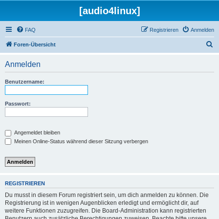
[audio4linux]
FAQ
Registrieren
Anmelden
S
Foren-Übersicht
u
Anmelden
c
h
Benutzername:
e
Passwort:
Angemeldet bleiben
Meinen Online-Status während dieser Sitzung verbergen
REGISTRIEREN
Du musst in diesem Forum registriert sein, um dich anmelden zu können. Die
Registrierung ist in wenigen Augenblicken erledigt und ermöglicht dir, auf
weitere Funktionen zuzugreifen. Die Board-Administration kann registrierten
Benutzern auch zusätzliche Berechtigungen zuweisen. Beachte bitte unsere