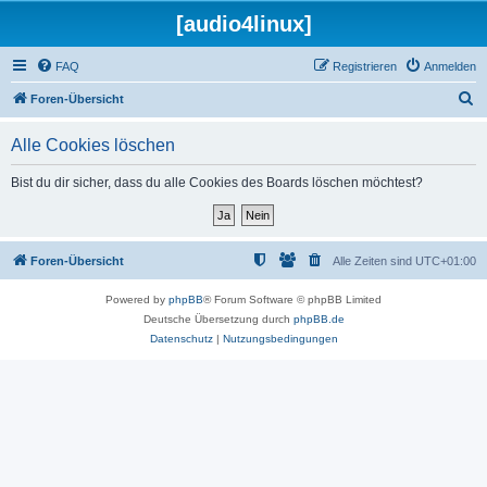
[audio4linux]
FAQ
Registrieren
Anmelden
S
Foren-Übersicht
u
Alle Cookies löschen
c
h
Bist du dir sicher, dass du alle Cookies des Boards löschen möchtest?
e
Foren-Übersicht
Alle Zeiten sind
UTC+01:00
Powered by
phpBB
® Forum Software © phpBB Limited
Deutsche Übersetzung durch
phpBB.de
Datenschutz
|
Nutzungsbedingungen