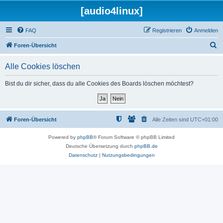
[audio4linux]
FAQ
Registrieren
Anmelden
S
Foren-Übersicht
u
Alle Cookies löschen
c
h
Bist du dir sicher, dass du alle Cookies des Boards löschen möchtest?
e
Foren-Übersicht
Alle Zeiten sind
UTC+01:00
Powered by
phpBB
® Forum Software © phpBB Limited
Deutsche Übersetzung durch
phpBB.de
Datenschutz
|
Nutzungsbedingungen