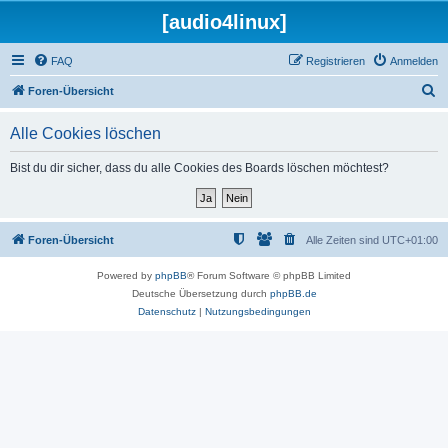
[audio4linux]
FAQ
Registrieren
Anmelden
S
Foren-Übersicht
u
Alle Cookies löschen
c
h
Bist du dir sicher, dass du alle Cookies des Boards löschen möchtest?
e
Foren-Übersicht
Alle Zeiten sind
UTC+01:00
Powered by
phpBB
® Forum Software © phpBB Limited
Deutsche Übersetzung durch
phpBB.de
Datenschutz
|
Nutzungsbedingungen