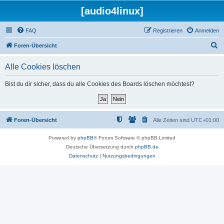
[audio4linux]
FAQ
Registrieren
Anmelden
S
Foren-Übersicht
u
Alle Cookies löschen
c
h
Bist du dir sicher, dass du alle Cookies des Boards löschen möchtest?
e
Foren-Übersicht
Alle Zeiten sind
UTC+01:00
Powered by
phpBB
® Forum Software © phpBB Limited
Deutsche Übersetzung durch
phpBB.de
Datenschutz
|
Nutzungsbedingungen