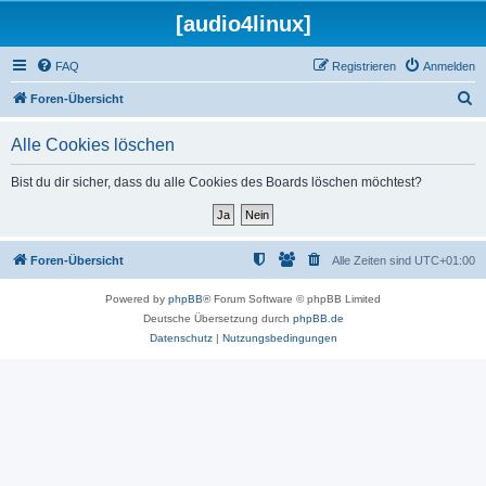
[audio4linux]
FAQ
Registrieren
Anmelden
S
Foren-Übersicht
u
Alle Cookies löschen
c
h
Bist du dir sicher, dass du alle Cookies des Boards löschen möchtest?
e
Foren-Übersicht
Alle Zeiten sind
UTC+01:00
Powered by
phpBB
® Forum Software © phpBB Limited
Deutsche Übersetzung durch
phpBB.de
Datenschutz
|
Nutzungsbedingungen