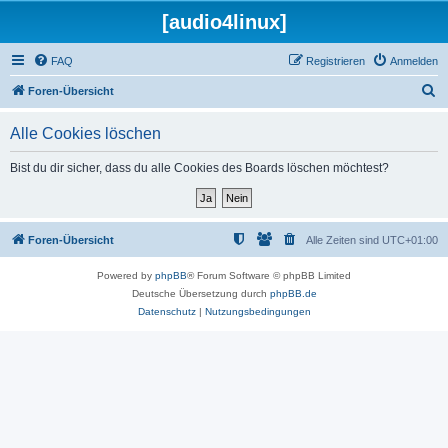
[audio4linux]
FAQ
Registrieren
Anmelden
S
Foren-Übersicht
u
Alle Cookies löschen
c
h
Bist du dir sicher, dass du alle Cookies des Boards löschen möchtest?
e
Foren-Übersicht
Alle Zeiten sind
UTC+01:00
Powered by
phpBB
® Forum Software © phpBB Limited
Deutsche Übersetzung durch
phpBB.de
Datenschutz
|
Nutzungsbedingungen