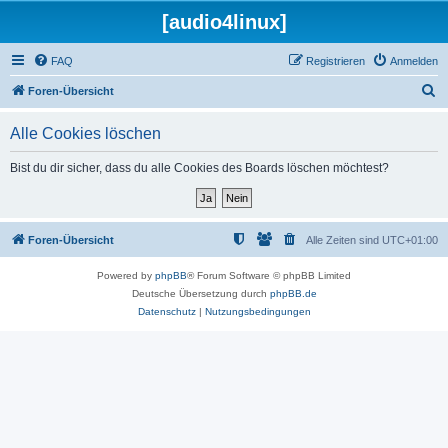
[audio4linux]
FAQ
Registrieren
Anmelden
S
Foren-Übersicht
u
Alle Cookies löschen
c
h
Bist du dir sicher, dass du alle Cookies des Boards löschen möchtest?
e
Foren-Übersicht
Alle Zeiten sind
UTC+01:00
Powered by
phpBB
® Forum Software © phpBB Limited
Deutsche Übersetzung durch
phpBB.de
Datenschutz
|
Nutzungsbedingungen