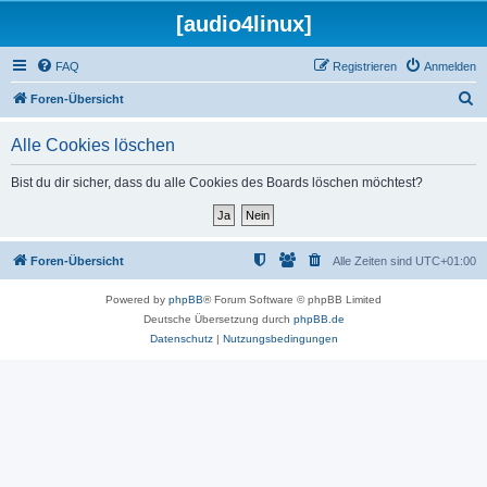
[audio4linux]
FAQ
Registrieren
Anmelden
S
Foren-Übersicht
u
Alle Cookies löschen
c
h
Bist du dir sicher, dass du alle Cookies des Boards löschen möchtest?
e
Foren-Übersicht
Alle Zeiten sind
UTC+01:00
Powered by
phpBB
® Forum Software © phpBB Limited
Deutsche Übersetzung durch
phpBB.de
Datenschutz
|
Nutzungsbedingungen