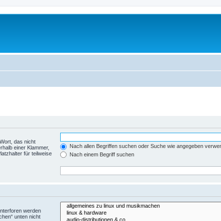
Wort, das nicht
Nach allen Begriffen suchen oder Suche wie angegeben verwe
rhalb einer Klammer,
tzhalter für teilweise
Nach einem Begriff suchen
Unterforen werden
chen“ unten nicht