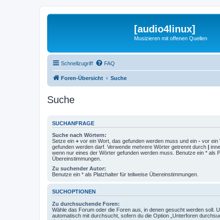
[audio4linux]
Musizieren mit offenen Quellen
Schnellzugriff
FAQ
Foren-Übersicht
Suche
Suche
SUCHANFRAGE
Suche nach Wörtern:
Setze ein
+
vor ein Wort, das gefunden werden muss und ein
-
vor ein 
gefunden werden darf. Verwende mehrere Wörter getrennt durch
|
inne
wenn nur eines der Wörter gefunden werden muss. Benutze ein * als Pla
Übereinstimmungen.
Zu suchender Autor:
Benutze ein * als Platzhalter für teilweise Übereinstimmungen.
SUCHOPTIONEN
Zu durchsuchende Foren:
Wähle das Forum oder die Foren aus, in denen gesucht werden soll. 
automatisch mit durchsucht, sofern du die Option „Unterforen durchsu