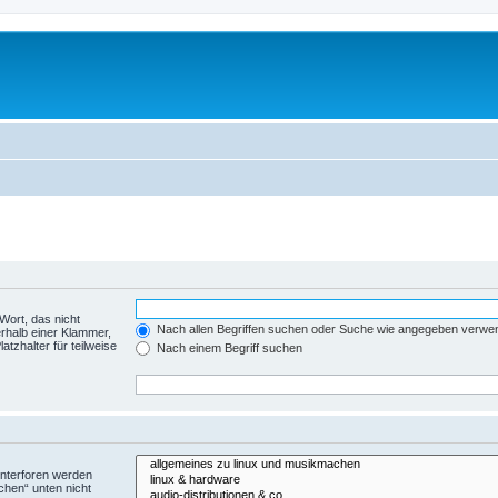
Wort, das nicht
Nach allen Begriffen suchen oder Suche wie angegeben verwe
rhalb einer Klammer,
tzhalter für teilweise
Nach einem Begriff suchen
Unterforen werden
chen“ unten nicht