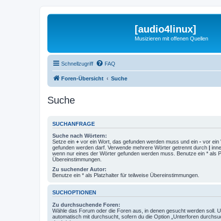
[audio4linux]
Musizieren mit offenen Quellen
Schnellzugriff
FAQ
Foren-Übersicht
Suche
Suche
SUCHANFRAGE
Suche nach Wörtern:
Setze ein
+
vor ein Wort, das gefunden werden muss und ein
-
vor ein 
gefunden werden darf. Verwende mehrere Wörter getrennt durch
|
inne
wenn nur eines der Wörter gefunden werden muss. Benutze ein * als Pla
Übereinstimmungen.
Zu suchender Autor:
Benutze ein * als Platzhalter für teilweise Übereinstimmungen.
SUCHOPTIONEN
Zu durchsuchende Foren:
Wähle das Forum oder die Foren aus, in denen gesucht werden soll. 
automatisch mit durchsucht, sofern du die Option „Unterforen durchsu