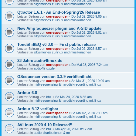
Letzter Beitrag von
corresponder
«
Do Jul 02, 2026 9:08 am
Verfasst in
allgemeines zu linux und musikmachen
Qtractor 1.6.1 - An End-of-Spring'26 Release
Letzter Beitrag von
corresponder
«
Do Jul 02, 2026 9:05 am
Verfasst in
allgemeines zu linux und musikmachen
New Amp Squeezer plugin and A-SID update
Letzter Beitrag von
corresponder
«
Do Jul 02, 2026 9:01 am
Verfasst in
allgemeines zu linux und musikmachen
ToneShiftEQ v0.3.0 — First public release
Letzter Beitrag von
corresponder
«
Do Jul 02, 2026 8:57 am
Verfasst in
allgemeines zu linux und musikmachen
23 Jahre audio4linux.de
Letzter Beitrag von
corresponder
«
Do Mai 28, 2026 7:24 am
Verfasst in
audio4linux.de
GSequencer version 3.3.9 veröffentlicht.
Letzter Beitrag von
corresponder
«
So Mai 31, 2020 10:09 am
Verfasst in
midi-sequenzing & harddiskrecording mit linux
Ardour 6.0
Letzter Beitrag von
khz
«
So Mai 24, 2020 8:35 am
Verfasst in
midi-sequenzing & harddiskrecording mit linux
Ardour 5.12 verfügbar
Letzter Beitrag von
corresponder
«
Sa Mai 02, 2020 7:11 am
Verfasst in
midi-sequenzing & harddiskrecording mit linux
AVLinux 2020.4.10 Released!!
Letzter Beitrag von
khz
«
Mo Apr 20, 2020 8:17 am
Verfasst in
audio-distributionen & co