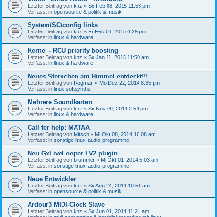
Letzter Beitrag von
khz
«
So Feb 08, 2015 11:53 pm
Verfasst in
opensource & politik & musik
System/SC/config links
Letzter Beitrag von
khz
«
Fr Feb 06, 2015 4:29 pm
Verfasst in
linux & hardware
Kernel - RCU priority boosting
Letzter Beitrag von
khz
«
So Jan 11, 2015 11:50 am
Verfasst in
linux & hardware
Neues Sternchen am Himmel entdeckt!!!
Letzter Beitrag von
Rogman
«
Mo Dez 22, 2014 8:35 pm
Verfasst in
linux softsynths
Mehrere Soundkarten
Letzter Beitrag von
khz
«
So Nov 09, 2014 2:54 pm
Verfasst in
linux & hardware
Call for help: MATAA
Letzter Beitrag von
Mitsch
«
Mi Okt 08, 2014 10:08 am
Verfasst in
sonstige linux-audio-programme
Neu GxLiveLooper LV2 plugin
Letzter Beitrag von
brummer
«
Mi Okt 01, 2014 5:03 am
Verfasst in
sonstige linux-audio-programme
Neue Entwickler
Letzter Beitrag von
khz
«
So Aug 24, 2014 10:51 am
Verfasst in
opensource & politik & musik
Ardour3 MIDI-Clock Slave
Letzter Beitrag von
khz
«
So Jun 01, 2014 11:21 am
Verfasst in
midi-sequenzing & harddiskrecording mit linux