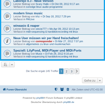
Laborejo 0.3 - Neue Version
Letzter Beitrag von
Scary Hallo
«
Di Okt 09, 2012 8:17 am
Verfasst in
sonstige linux-audio-programme
modern linux music
Letzter Beitrag von
khz
«
Di Sep 18, 2012 7:29 pm
Verfasst in
PA/Live
wineasio & reaper
Letzter Beitrag von
stevie777
«
Mo Apr 09, 2012 10:13 pm
Verfasst in
midi-sequenzing & harddiskrecording mit linux
Neue User müssen wir per Hand freischalten!
Letzter Beitrag von
corresponder
«
Di Mär 27, 2012 7:07 pm
Verfasst in
allgemeines zu linux und musikmachen
Speziell: LilyPond, MIDI-Player und MIDI-Ports
Letzter Beitrag von
Musix
«
Di Feb 28, 2012 8:16 pm
Verfasst in
midi-sequenzing & harddiskrecording mit linux
1
2
3
Nächste
Die Suche ergab 145 Treffer
Gehe zu
Foren-Übersicht
Alle Zeiten sind
UTC+01:00
Powered by
phpBB
® Forum Software © phpBB Limited
Deutsche Übersetzung durch
phpBB.de