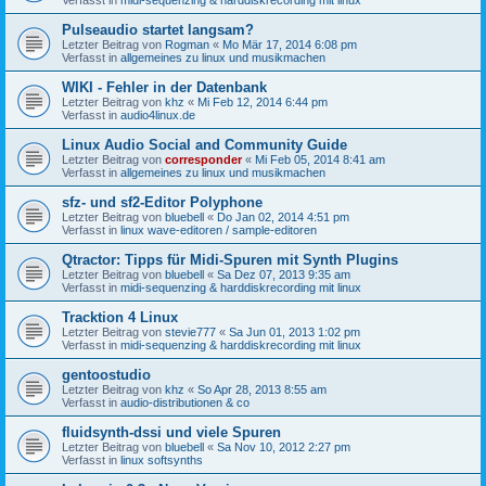
Pulseaudio startet langsam?
Letzter Beitrag von
Rogman
«
Mo Mär 17, 2014 6:08 pm
Verfasst in
allgemeines zu linux und musikmachen
WIKI - Fehler in der Datenbank
Letzter Beitrag von
khz
«
Mi Feb 12, 2014 6:44 pm
Verfasst in
audio4linux.de
Linux Audio Social and Community Guide
Letzter Beitrag von
corresponder
«
Mi Feb 05, 2014 8:41 am
Verfasst in
allgemeines zu linux und musikmachen
sfz- und sf2-Editor Polyphone
Letzter Beitrag von
bluebell
«
Do Jan 02, 2014 4:51 pm
Verfasst in
linux wave-editoren / sample-editoren
Qtractor: Tipps für Midi-Spuren mit Synth Plugins
Letzter Beitrag von
bluebell
«
Sa Dez 07, 2013 9:35 am
Verfasst in
midi-sequenzing & harddiskrecording mit linux
Tracktion 4 Linux
Letzter Beitrag von
stevie777
«
Sa Jun 01, 2013 1:02 pm
Verfasst in
midi-sequenzing & harddiskrecording mit linux
gentoostudio
Letzter Beitrag von
khz
«
So Apr 28, 2013 8:55 am
Verfasst in
audio-distributionen & co
fluidsynth-dssi und viele Spuren
Letzter Beitrag von
bluebell
«
Sa Nov 10, 2012 2:27 pm
Verfasst in
linux softsynths