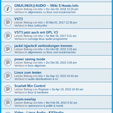
GNU/LINUX@AUDIO ~ /Wiki $ Howto.Info
Letzter Beitrag von
khz
«
Do Jan 04, 2018 12:25 pm
Verfasst in
allgemeines zu linux und musikmachen
VST3
Letzter Beitrag von
khz
«
Di Mai 02, 2017 12:36 pm
Verfasst in
linux softsynths
VST3 jetzt auch mit GPL V3
Letzter Beitrag von
khz
«
So Mär 05, 2017 9:11 am
Verfasst in
sonstige linux-audio-programme
jackd /qjackctl verbindungen trennen
Letzter Beitrag von
khz
«
Do Okt 08, 2015 3:25 pm
Verfasst in
allgemeines zu linux und musikmachen
power saving mode
Letzter Beitrag von
khz
«
Do Okt 08, 2015 3:00 pm
Verfasst in
linux allgemein
Linux zum testen
Letzter Beitrag von
khz
«
Sa Sep 12, 2015 10:44 am
Verfasst in
audio-distributionen & co
Scarlett Mix Control
Letzter Beitrag von
Rogman
«
So Apr 19, 2015 10:40 am
Verfasst in
linux & hardware
prism-overlay
Letzter Beitrag von
khz
«
Mo Feb 09, 2015 9:32 am
Verfasst in
opensource & politik & musik
Video - Linux Audio - KXStudio