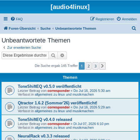
[audio4linux]
FAQ
Registrieren
Anmelden
S
Foren-Übersicht
Suche
Unbeantwortete Themen
u
Unbeantwortete Themen
c
Zur erweiterten Suche
h
Suche
Erweiterte Suche
e
1
2
3
Nächste
Die Suche ergab 145 Treffer
Themen
ToneShiftEQ v0.5.0 veröffentlicht
Letzter Beitrag von
corresponder
«
Do Jul 16, 2026 5:30 am
Verfasst in
allgemeines zu linux und musikmachen
Qtractor 1.6.2 (Sommer'26) veröffentlicht!
Letzter Beitrag von
corresponder
«
Do Jul 16, 2026 5:29 am
Verfasst in
allgemeines zu linux und musikmachen
ToneShiftEQ v0.4.0 released
Letzter Beitrag von
corresponder
«
Di Jul 07, 2026 6:10 pm
Verfasst in
allgemeines zu linux und musikmachen
NeuralRack v0.3.3 released