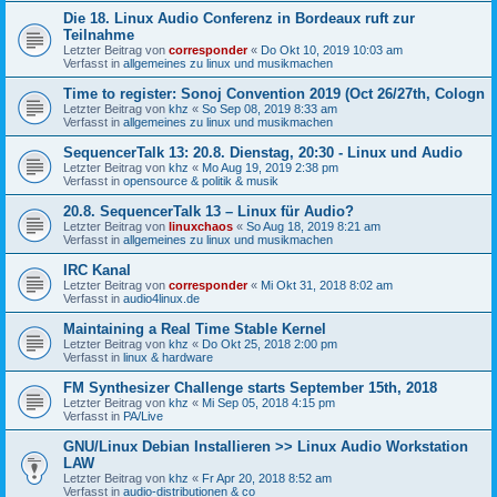
Die 18. Linux Audio Conferenz in Bordeaux ruft zur
Teilnahme
Letzter Beitrag von
corresponder
«
Do Okt 10, 2019 10:03 am
Verfasst in
allgemeines zu linux und musikmachen
Time to register: Sonoj Convention 2019 (Oct 26/27th, Cologn
Letzter Beitrag von
khz
«
So Sep 08, 2019 8:33 am
Verfasst in
allgemeines zu linux und musikmachen
SequencerTalk 13: 20.8. Dienstag, 20:30 - Linux und Audio
Letzter Beitrag von
khz
«
Mo Aug 19, 2019 2:38 pm
Verfasst in
opensource & politik & musik
20.8. SequencerTalk 13 – Linux für Audio?
Letzter Beitrag von
linuxchaos
«
So Aug 18, 2019 8:21 am
Verfasst in
allgemeines zu linux und musikmachen
IRC Kanal
Letzter Beitrag von
corresponder
«
Mi Okt 31, 2018 8:02 am
Verfasst in
audio4linux.de
Maintaining a Real Time Stable Kernel
Letzter Beitrag von
khz
«
Do Okt 25, 2018 2:00 pm
Verfasst in
linux & hardware
FM Synthesizer Challenge starts September 15th, 2018
Letzter Beitrag von
khz
«
Mi Sep 05, 2018 4:15 pm
Verfasst in
PA/Live
GNU/Linux Debian Installieren >> Linux Audio Workstation
LAW
Letzter Beitrag von
khz
«
Fr Apr 20, 2018 8:52 am
Verfasst in
audio-distributionen & co