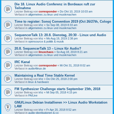
Die 18. Linux Audio Conferenz in Bordeaux ruft zur
Teilnahme
Letzter Beitrag von
corresponder
«
Do Okt 10, 2019 10:03 am
Verfasst in
allgemeines zu linux und musikmachen
Time to register: Sonoj Convention 2019 (Oct 26/27th, Cologn
Letzter Beitrag von
khz
«
So Sep 08, 2019 8:33 am
Verfasst in
allgemeines zu linux und musikmachen
SequencerTalk 13: 20.8. Dienstag, 20:30 - Linux und Audio
Letzter Beitrag von
khz
«
Mo Aug 19, 2019 2:38 pm
Verfasst in
opensource & politik & musik
20.8. SequencerTalk 13 – Linux für Audio?
Letzter Beitrag von
linuxchaos
«
So Aug 18, 2019 8:21 am
Verfasst in
allgemeines zu linux und musikmachen
IRC Kanal
Letzter Beitrag von
corresponder
«
Mi Okt 31, 2018 8:02 am
Verfasst in
audio4linux.de
Maintaining a Real Time Stable Kernel
Letzter Beitrag von
khz
«
Do Okt 25, 2018 2:00 pm
Verfasst in
linux & hardware
FM Synthesizer Challenge starts September 15th, 2018
Letzter Beitrag von
khz
«
Mi Sep 05, 2018 4:15 pm
Verfasst in
PA/Live
GNU/Linux Debian Installieren >> Linux Audio Workstation
LAW
Letzter Beitrag von
khz
«
Fr Apr 20, 2018 8:52 am
Verfasst in
audio-distributionen & co