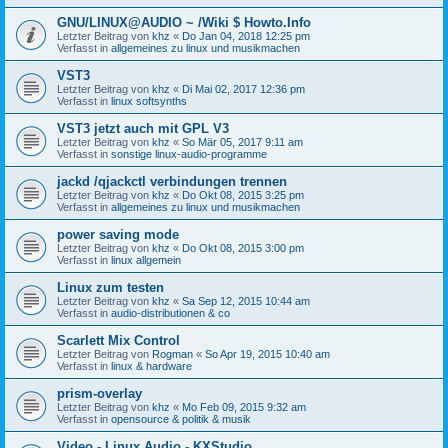
GNU/LINUX@AUDIO ~ /Wiki $ Howto.Info
Letzter Beitrag von
khz
«
Do Jan 04, 2018 12:25 pm
Verfasst in
allgemeines zu linux und musikmachen
VST3
Letzter Beitrag von
khz
«
Di Mai 02, 2017 12:36 pm
Verfasst in
linux softsynths
VST3 jetzt auch mit GPL V3
Letzter Beitrag von
khz
«
So Mär 05, 2017 9:11 am
Verfasst in
sonstige linux-audio-programme
jackd /qjackctl verbindungen trennen
Letzter Beitrag von
khz
«
Do Okt 08, 2015 3:25 pm
Verfasst in
allgemeines zu linux und musikmachen
power saving mode
Letzter Beitrag von
khz
«
Do Okt 08, 2015 3:00 pm
Verfasst in
linux allgemein
Linux zum testen
Letzter Beitrag von
khz
«
Sa Sep 12, 2015 10:44 am
Verfasst in
audio-distributionen & co
Scarlett Mix Control
Letzter Beitrag von
Rogman
«
So Apr 19, 2015 10:40 am
Verfasst in
linux & hardware
prism-overlay
Letzter Beitrag von
khz
«
Mo Feb 09, 2015 9:32 am
Verfasst in
opensource & politik & musik
Video - Linux Audio - KXStudio