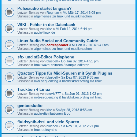
Pulseaudio startet langsam?
Letzter Beitrag von
Rogman
«
Mo Mär 17, 2014 6:08 pm
Verfasst in
allgemeines zu linux und musikmachen
WIKI - Fehler in der Datenbank
Letzter Beitrag von
khz
«
Mi Feb 12, 2014 6:44 pm
Verfasst in
audio4linux.de
Linux Audio Social and Community Guide
Letzter Beitrag von
corresponder
«
Mi Feb 05, 2014 8:41 am
Verfasst in
allgemeines zu linux und musikmachen
sfz- und sf2-Editor Polyphone
Letzter Beitrag von
bluebell
«
Do Jan 02, 2014 4:51 pm
Verfasst in
linux wave-editoren / sample-editoren
Qtractor: Tipps für Midi-Spuren mit Synth Plugins
Letzter Beitrag von
bluebell
«
Sa Dez 07, 2013 9:35 am
Verfasst in
midi-sequenzing & harddiskrecording mit linux
Tracktion 4 Linux
Letzter Beitrag von
stevie777
«
Sa Jun 01, 2013 1:02 pm
Verfasst in
midi-sequenzing & harddiskrecording mit linux
gentoostudio
Letzter Beitrag von
khz
«
So Apr 28, 2013 8:55 am
Verfasst in
audio-distributionen & co
fluidsynth-dssi und viele Spuren
Letzter Beitrag von
bluebell
«
Sa Nov 10, 2012 2:27 pm
Verfasst in
linux softsynths