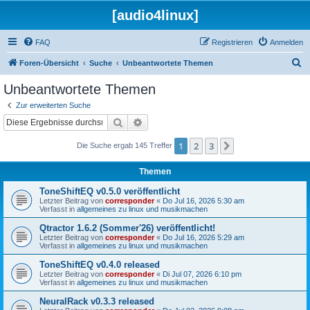
[audio4linux]
FAQ
Registrieren
Anmelden
S
Foren-Übersicht
Suche
Unbeantwortete Themen
u
Unbeantwortete Themen
c
Zur erweiterten Suche
h
Suche
Erweiterte Suche
e
1
2
3
Nächste
Die Suche ergab 145 Treffer
Themen
ToneShiftEQ v0.5.0 veröffentlicht
Letzter Beitrag von
corresponder
«
Do Jul 16, 2026 5:30 am
Verfasst in
allgemeines zu linux und musikmachen
Qtractor 1.6.2 (Sommer'26) veröffentlicht!
Letzter Beitrag von
corresponder
«
Do Jul 16, 2026 5:29 am
Verfasst in
allgemeines zu linux und musikmachen
ToneShiftEQ v0.4.0 released
Letzter Beitrag von
corresponder
«
Di Jul 07, 2026 6:10 pm
Verfasst in
allgemeines zu linux und musikmachen
NeuralRack v0.3.3 released