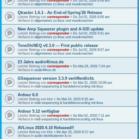
Letzter Beitrag von
corresponder
«
Do Jul 02, 2026 9:08 am
Verfasst in
allgemeines zu linux und musikmachen
Qtractor 1.6.1 - An End-of-Spring'26 Release
Letzter Beitrag von
corresponder
«
Do Jul 02, 2026 9:05 am
Verfasst in
allgemeines zu linux und musikmachen
New Amp Squeezer plugin and A-SID update
Letzter Beitrag von
corresponder
«
Do Jul 02, 2026 9:01 am
Verfasst in
allgemeines zu linux und musikmachen
ToneShiftEQ v0.3.0 — First public release
Letzter Beitrag von
corresponder
«
Do Jul 02, 2026 8:57 am
Verfasst in
allgemeines zu linux und musikmachen
23 Jahre audio4linux.de
Letzter Beitrag von
corresponder
«
Do Mai 28, 2026 7:24 am
Verfasst in
audio4linux.de
GSequencer version 3.3.9 veröffentlicht.
Letzter Beitrag von
corresponder
«
So Mai 31, 2020 10:09 am
Verfasst in
midi-sequenzing & harddiskrecording mit linux
Ardour 6.0
Letzter Beitrag von
khz
«
So Mai 24, 2020 8:35 am
Verfasst in
midi-sequenzing & harddiskrecording mit linux
Ardour 5.12 verfügbar
Letzter Beitrag von
corresponder
«
Sa Mai 02, 2020 7:11 am
Verfasst in
midi-sequenzing & harddiskrecording mit linux
AVLinux 2020.4.10 Released!!
Letzter Beitrag von
khz
«
Mo Apr 20, 2020 8:17 am
Verfasst in
audio-distributionen & co