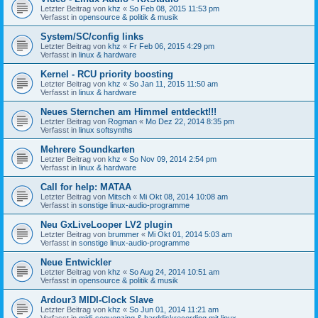
Letzter Beitrag von
khz
«
So Feb 08, 2015 11:53 pm
Verfasst in
opensource & politik & musik
System/SC/config links
Letzter Beitrag von
khz
«
Fr Feb 06, 2015 4:29 pm
Verfasst in
linux & hardware
Kernel - RCU priority boosting
Letzter Beitrag von
khz
«
So Jan 11, 2015 11:50 am
Verfasst in
linux & hardware
Neues Sternchen am Himmel entdeckt!!!
Letzter Beitrag von
Rogman
«
Mo Dez 22, 2014 8:35 pm
Verfasst in
linux softsynths
Mehrere Soundkarten
Letzter Beitrag von
khz
«
So Nov 09, 2014 2:54 pm
Verfasst in
linux & hardware
Call for help: MATAA
Letzter Beitrag von
Mitsch
«
Mi Okt 08, 2014 10:08 am
Verfasst in
sonstige linux-audio-programme
Neu GxLiveLooper LV2 plugin
Letzter Beitrag von
brummer
«
Mi Okt 01, 2014 5:03 am
Verfasst in
sonstige linux-audio-programme
Neue Entwickler
Letzter Beitrag von
khz
«
So Aug 24, 2014 10:51 am
Verfasst in
opensource & politik & musik
Ardour3 MIDI-Clock Slave
Letzter Beitrag von
khz
«
So Jun 01, 2014 11:21 am
Verfasst in
midi-sequenzing & harddiskrecording mit linux