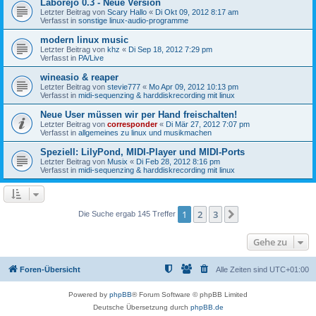
Laborejo 0.3 - Neue Version
Letzter Beitrag von
Scary Hallo
«
Di Okt 09, 2012 8:17 am
Verfasst in
sonstige linux-audio-programme
modern linux music
Letzter Beitrag von
khz
«
Di Sep 18, 2012 7:29 pm
Verfasst in
PA/Live
wineasio & reaper
Letzter Beitrag von
stevie777
«
Mo Apr 09, 2012 10:13 pm
Verfasst in
midi-sequenzing & harddiskrecording mit linux
Neue User müssen wir per Hand freischalten!
Letzter Beitrag von
corresponder
«
Di Mär 27, 2012 7:07 pm
Verfasst in
allgemeines zu linux und musikmachen
Speziell: LilyPond, MIDI-Player und MIDI-Ports
Letzter Beitrag von
Musix
«
Di Feb 28, 2012 8:16 pm
Verfasst in
midi-sequenzing & harddiskrecording mit linux
1
2
3
Nächste
Die Suche ergab 145 Treffer
Gehe zu
Foren-Übersicht
Alle Zeiten sind
UTC+01:00
Powered by
phpBB
® Forum Software © phpBB Limited
Deutsche Übersetzung durch
phpBB.de