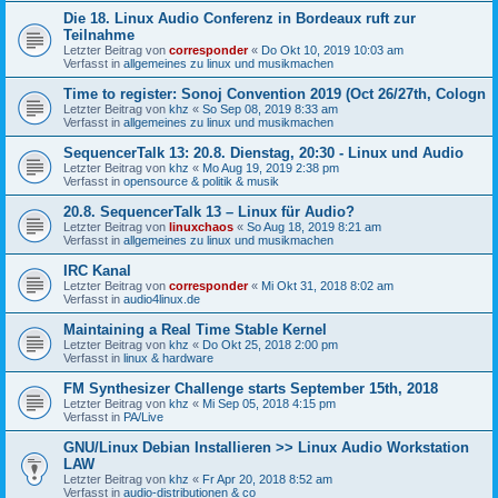
Die 18. Linux Audio Conferenz in Bordeaux ruft zur
Teilnahme
Letzter Beitrag von
corresponder
«
Do Okt 10, 2019 10:03 am
Verfasst in
allgemeines zu linux und musikmachen
Time to register: Sonoj Convention 2019 (Oct 26/27th, Cologn
Letzter Beitrag von
khz
«
So Sep 08, 2019 8:33 am
Verfasst in
allgemeines zu linux und musikmachen
SequencerTalk 13: 20.8. Dienstag, 20:30 - Linux und Audio
Letzter Beitrag von
khz
«
Mo Aug 19, 2019 2:38 pm
Verfasst in
opensource & politik & musik
20.8. SequencerTalk 13 – Linux für Audio?
Letzter Beitrag von
linuxchaos
«
So Aug 18, 2019 8:21 am
Verfasst in
allgemeines zu linux und musikmachen
IRC Kanal
Letzter Beitrag von
corresponder
«
Mi Okt 31, 2018 8:02 am
Verfasst in
audio4linux.de
Maintaining a Real Time Stable Kernel
Letzter Beitrag von
khz
«
Do Okt 25, 2018 2:00 pm
Verfasst in
linux & hardware
FM Synthesizer Challenge starts September 15th, 2018
Letzter Beitrag von
khz
«
Mi Sep 05, 2018 4:15 pm
Verfasst in
PA/Live
GNU/Linux Debian Installieren >> Linux Audio Workstation
LAW
Letzter Beitrag von
khz
«
Fr Apr 20, 2018 8:52 am
Verfasst in
audio-distributionen & co