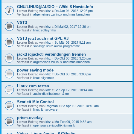
GNU/LINUX@AUDIO ~ /Wiki $ Howto.Info
Letzter Beitrag von
khz
«
Do Jan 04, 2018 12:25 pm
Verfasst in
allgemeines zu linux und musikmachen
VST3
Letzter Beitrag von
khz
«
Di Mai 02, 2017 12:36 pm
Verfasst in
linux softsynths
VST3 jetzt auch mit GPL V3
Letzter Beitrag von
khz
«
So Mär 05, 2017 9:11 am
Verfasst in
sonstige linux-audio-programme
jackd /qjackctl verbindungen trennen
Letzter Beitrag von
khz
«
Do Okt 08, 2015 3:25 pm
Verfasst in
allgemeines zu linux und musikmachen
power saving mode
Letzter Beitrag von
khz
«
Do Okt 08, 2015 3:00 pm
Verfasst in
linux allgemein
Linux zum testen
Letzter Beitrag von
khz
«
Sa Sep 12, 2015 10:44 am
Verfasst in
audio-distributionen & co
Scarlett Mix Control
Letzter Beitrag von
Rogman
«
So Apr 19, 2015 10:40 am
Verfasst in
linux & hardware
prism-overlay
Letzter Beitrag von
khz
«
Mo Feb 09, 2015 9:32 am
Verfasst in
opensource & politik & musik
Video - Linux Audio - KXStudio