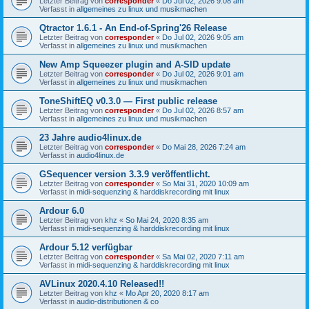
Letzter Beitrag von
corresponder
«
Do Jul 02, 2026 9:08 am
Verfasst in
allgemeines zu linux und musikmachen
Qtractor 1.6.1 - An End-of-Spring'26 Release
Letzter Beitrag von
corresponder
«
Do Jul 02, 2026 9:05 am
Verfasst in
allgemeines zu linux und musikmachen
New Amp Squeezer plugin and A-SID update
Letzter Beitrag von
corresponder
«
Do Jul 02, 2026 9:01 am
Verfasst in
allgemeines zu linux und musikmachen
ToneShiftEQ v0.3.0 — First public release
Letzter Beitrag von
corresponder
«
Do Jul 02, 2026 8:57 am
Verfasst in
allgemeines zu linux und musikmachen
23 Jahre audio4linux.de
Letzter Beitrag von
corresponder
«
Do Mai 28, 2026 7:24 am
Verfasst in
audio4linux.de
GSequencer version 3.3.9 veröffentlicht.
Letzter Beitrag von
corresponder
«
So Mai 31, 2020 10:09 am
Verfasst in
midi-sequenzing & harddiskrecording mit linux
Ardour 6.0
Letzter Beitrag von
khz
«
So Mai 24, 2020 8:35 am
Verfasst in
midi-sequenzing & harddiskrecording mit linux
Ardour 5.12 verfügbar
Letzter Beitrag von
corresponder
«
Sa Mai 02, 2020 7:11 am
Verfasst in
midi-sequenzing & harddiskrecording mit linux
AVLinux 2020.4.10 Released!!
Letzter Beitrag von
khz
«
Mo Apr 20, 2020 8:17 am
Verfasst in
audio-distributionen & co