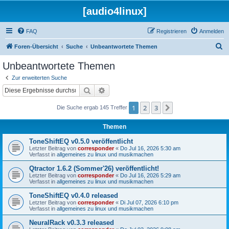
[audio4linux]
FAQ
Registrieren
Anmelden
S
Foren-Übersicht
Suche
Unbeantwortete Themen
u
Unbeantwortete Themen
c
Zur erweiterten Suche
h
Suche
Erweiterte Suche
e
1
2
3
Nächste
Die Suche ergab 145 Treffer
Themen
ToneShiftEQ v0.5.0 veröffentlicht
Letzter Beitrag von
corresponder
«
Do Jul 16, 2026 5:30 am
Verfasst in
allgemeines zu linux und musikmachen
Qtractor 1.6.2 (Sommer'26) veröffentlicht!
Letzter Beitrag von
corresponder
«
Do Jul 16, 2026 5:29 am
Verfasst in
allgemeines zu linux und musikmachen
ToneShiftEQ v0.4.0 released
Letzter Beitrag von
corresponder
«
Di Jul 07, 2026 6:10 pm
Verfasst in
allgemeines zu linux und musikmachen
NeuralRack v0.3.3 released