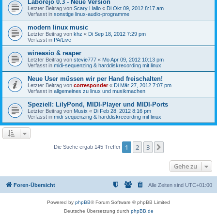
Laborejo 0.3 - Neue Version
Letzter Beitrag von
Scary Hallo
«
Di Okt 09, 2012 8:17 am
Verfasst in
sonstige linux-audio-programme
modern linux music
Letzter Beitrag von
khz
«
Di Sep 18, 2012 7:29 pm
Verfasst in
PA/Live
wineasio & reaper
Letzter Beitrag von
stevie777
«
Mo Apr 09, 2012 10:13 pm
Verfasst in
midi-sequenzing & harddiskrecording mit linux
Neue User müssen wir per Hand freischalten!
Letzter Beitrag von
corresponder
«
Di Mär 27, 2012 7:07 pm
Verfasst in
allgemeines zu linux und musikmachen
Speziell: LilyPond, MIDI-Player und MIDI-Ports
Letzter Beitrag von
Musix
«
Di Feb 28, 2012 8:16 pm
Verfasst in
midi-sequenzing & harddiskrecording mit linux
1
2
3
Nächste
Die Suche ergab 145 Treffer
Gehe zu
Foren-Übersicht
Alle Zeiten sind
UTC+01:00
Powered by
phpBB
® Forum Software © phpBB Limited
Deutsche Übersetzung durch
phpBB.de