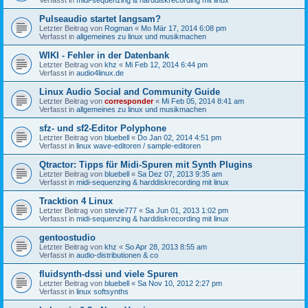
Pulseaudio startet langsam?
Letzter Beitrag von
Rogman
«
Mo Mär 17, 2014 6:08 pm
Verfasst in
allgemeines zu linux und musikmachen
WIKI - Fehler in der Datenbank
Letzter Beitrag von
khz
«
Mi Feb 12, 2014 6:44 pm
Verfasst in
audio4linux.de
Linux Audio Social and Community Guide
Letzter Beitrag von
corresponder
«
Mi Feb 05, 2014 8:41 am
Verfasst in
allgemeines zu linux und musikmachen
sfz- und sf2-Editor Polyphone
Letzter Beitrag von
bluebell
«
Do Jan 02, 2014 4:51 pm
Verfasst in
linux wave-editoren / sample-editoren
Qtractor: Tipps für Midi-Spuren mit Synth Plugins
Letzter Beitrag von
bluebell
«
Sa Dez 07, 2013 9:35 am
Verfasst in
midi-sequenzing & harddiskrecording mit linux
Tracktion 4 Linux
Letzter Beitrag von
stevie777
«
Sa Jun 01, 2013 1:02 pm
Verfasst in
midi-sequenzing & harddiskrecording mit linux
gentoostudio
Letzter Beitrag von
khz
«
So Apr 28, 2013 8:55 am
Verfasst in
audio-distributionen & co
fluidsynth-dssi und viele Spuren
Letzter Beitrag von
bluebell
«
Sa Nov 10, 2012 2:27 pm
Verfasst in
linux softsynths