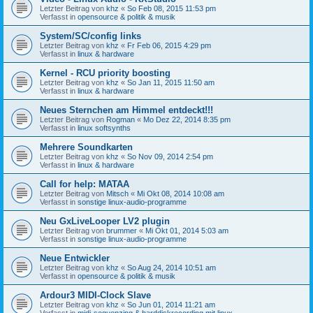
Letzter Beitrag von
khz
«
So Feb 08, 2015 11:53 pm
Verfasst in
opensource & politik & musik
System/SC/config links
Letzter Beitrag von
khz
«
Fr Feb 06, 2015 4:29 pm
Verfasst in
linux & hardware
Kernel - RCU priority boosting
Letzter Beitrag von
khz
«
So Jan 11, 2015 11:50 am
Verfasst in
linux & hardware
Neues Sternchen am Himmel entdeckt!!!
Letzter Beitrag von
Rogman
«
Mo Dez 22, 2014 8:35 pm
Verfasst in
linux softsynths
Mehrere Soundkarten
Letzter Beitrag von
khz
«
So Nov 09, 2014 2:54 pm
Verfasst in
linux & hardware
Call for help: MATAA
Letzter Beitrag von
Mitsch
«
Mi Okt 08, 2014 10:08 am
Verfasst in
sonstige linux-audio-programme
Neu GxLiveLooper LV2 plugin
Letzter Beitrag von
brummer
«
Mi Okt 01, 2014 5:03 am
Verfasst in
sonstige linux-audio-programme
Neue Entwickler
Letzter Beitrag von
khz
«
So Aug 24, 2014 10:51 am
Verfasst in
opensource & politik & musik
Ardour3 MIDI-Clock Slave
Letzter Beitrag von
khz
«
So Jun 01, 2014 11:21 am
Verfasst in
midi-sequenzing & harddiskrecording mit linux