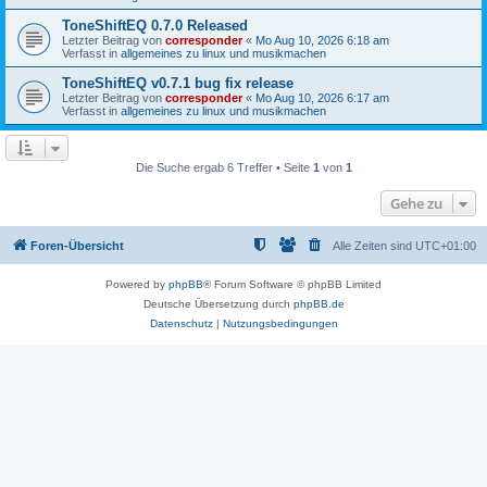
ToneShiftEQ 0.7.0 Released
Letzter Beitrag von
corresponder
«
Mo Aug 10, 2026 6:18 am
Verfasst in
allgemeines zu linux und musikmachen
ToneShiftEQ v0.7.1 bug fix release
Letzter Beitrag von
corresponder
«
Mo Aug 10, 2026 6:17 am
Verfasst in
allgemeines zu linux und musikmachen
Die Suche ergab 6 Treffer • Seite
1
von
1
Gehe zu
Foren-Übersicht
Alle Zeiten sind
UTC+01:00
Powered by
phpBB
® Forum Software © phpBB Limited
Deutsche Übersetzung durch
phpBB.de
Datenschutz
|
Nutzungsbedingungen