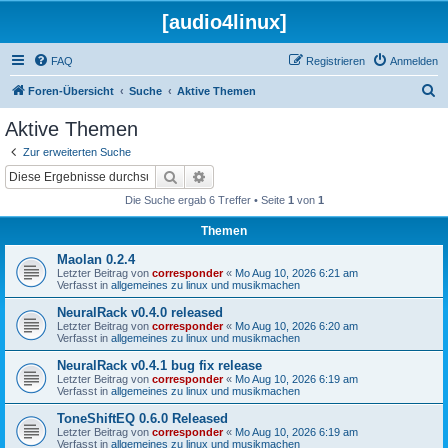
[audio4linux]
FAQ
Registrieren
Anmelden
S
Foren-Übersicht
Suche
Aktive Themen
u
Aktive Themen
c
Zur erweiterten Suche
h
Suche
Erweiterte Suche
e
Die Suche ergab 6 Treffer • Seite
1
von
1
Themen
Maolan 0.2.4
Letzter Beitrag von
corresponder
«
Mo Aug 10, 2026 6:21 am
Verfasst in
allgemeines zu linux und musikmachen
NeuralRack v0.4.0 released
Letzter Beitrag von
corresponder
«
Mo Aug 10, 2026 6:20 am
Verfasst in
allgemeines zu linux und musikmachen
NeuralRack v0.4.1 bug fix release
Letzter Beitrag von
corresponder
«
Mo Aug 10, 2026 6:19 am
Verfasst in
allgemeines zu linux und musikmachen
ToneShiftEQ 0.6.0 Released
Letzter Beitrag von
corresponder
«
Mo Aug 10, 2026 6:19 am
Verfasst in
allgemeines zu linux und musikmachen