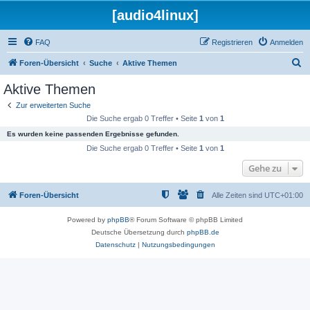
[audio4linux]
FAQ
Registrieren
Anmelden
S
Foren-Übersicht
Suche
Aktive Themen
u
Aktive Themen
c
Zur erweiterten Suche
h
Die Suche ergab 0 Treffer • Seite
1
von
1
e
Es wurden keine passenden Ergebnisse gefunden.
Die Suche ergab 0 Treffer • Seite
1
von
1
Gehe zu
Foren-Übersicht
Alle Zeiten sind
UTC+01:00
Powered by
phpBB
® Forum Software © phpBB Limited
Deutsche Übersetzung durch
phpBB.de
Datenschutz
|
Nutzungsbedingungen