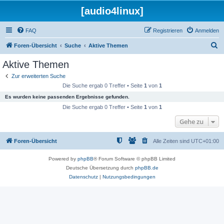
[audio4linux]
FAQ
Registrieren
Anmelden
S
Foren-Übersicht
Suche
Aktive Themen
u
Aktive Themen
c
Zur erweiterten Suche
h
Die Suche ergab 0 Treffer • Seite
1
von
1
e
Es wurden keine passenden Ergebnisse gefunden.
Die Suche ergab 0 Treffer • Seite
1
von
1
Gehe zu
Foren-Übersicht
Alle Zeiten sind
UTC+01:00
Powered by
phpBB
® Forum Software © phpBB Limited
Deutsche Übersetzung durch
phpBB.de
Datenschutz
|
Nutzungsbedingungen