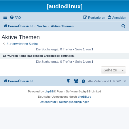
[audio4linux]
FAQ
Registrieren
Anmelden
S
Foren-Übersicht
Suche
Aktive Themen
u
Aktive Themen
c
Zur erweiterten Suche
h
Die Suche ergab 0 Treffer • Seite
1
von
1
e
Es wurden keine passenden Ergebnisse gefunden.
Die Suche ergab 0 Treffer • Seite
1
von
1
Gehe zu
Foren-Übersicht
Alle Zeiten sind
UTC+01:00
Powered by
phpBB
® Forum Software © phpBB Limited
Deutsche Übersetzung durch
phpBB.de
Datenschutz
|
Nutzungsbedingungen