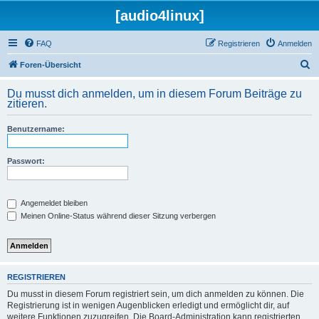
[audio4linux]
FAQ
Registrieren
Anmelden
S
Foren-Übersicht
u
Du musst dich anmelden, um in diesem Forum Beiträge zu
c
zitieren.
h
Benutzername:
e
Passwort:
Angemeldet bleiben
Meinen Online-Status während dieser Sitzung verbergen
REGISTRIEREN
Du musst in diesem Forum registriert sein, um dich anmelden zu können. Die
Registrierung ist in wenigen Augenblicken erledigt und ermöglicht dir, auf
weitere Funktionen zuzugreifen. Die Board-Administration kann registrierten